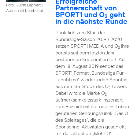
Erfolgreiche
Foto: Quirin Leppert
|
Partnerschaft von
Ausschnitt bearbeitet
SPORT1 und O
geht
2
in die nächste Runde
Pünktlich zum Start der
Bundesliga-Saison 2019 / 2020
setzen SPORT1 MEDIA und O
ihre
2
bereits seit dem letzten Jahr
bestehende Kooperation fort: Ab
dem 18. August 2019 sendet das
SPORT1 Format „Bundesliga Pur –
Lunchtime“ wieder jeden Sonntag
aus dem 35. Stock des O
Towers.
2
Dabei wird die Marke O
2
aufmerksamkeitsstark inszeniert –
zum Beispiel mit der neu ins Leben
gerufenen Sendungsrubrik „Das O
des Spieltages“, die die
Sponsoring-Aktivitäten geschickt
mit der aktuellen „Mehr O“-