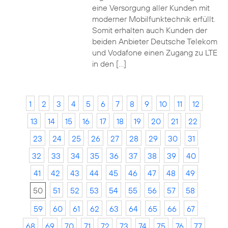
eine Versorgung aller Kunden mit
moderner Mobilfunktechnik erfüllt.
Somit erhalten auch Kunden der
beiden Anbieter Deutsche Telekom
und Vodafone einen Zugang zu LTE
in den […]
1
2
3
4
5
6
7
8
9
10
11
12
13
14
15
16
17
18
19
20
21
22
23
24
25
26
27
28
29
30
31
32
33
34
35
36
37
38
39
40
41
42
43
44
45
46
47
48
49
50
51
52
53
54
55
56
57
58
59
60
61
62
63
64
65
66
67
68
69
70
71
72
73
74
75
76
77