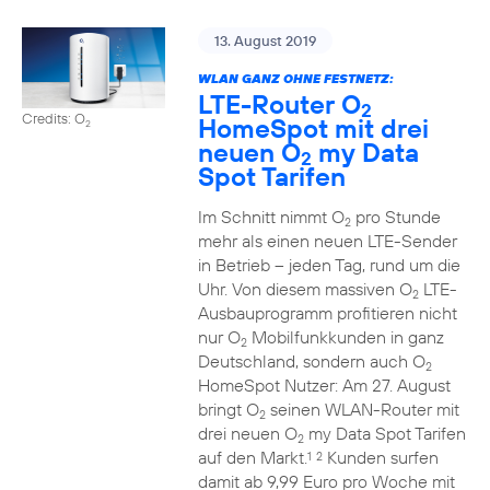
13. August 2019
WLAN GANZ OHNE FESTNETZ:
LTE-Router O
2
Credits: O
HomeSpot mit drei
2
neuen O
my Data
2
Spot Tarifen
Im Schnitt nimmt O
pro Stunde
2
mehr als einen neuen LTE-Sender
in Betrieb – jeden Tag, rund um die
Uhr. Von diesem massiven O
LTE-
2
Ausbauprogramm profitieren nicht
nur O
Mobilfunkkunden in ganz
2
Deutschland, sondern auch O
2
HomeSpot Nutzer: Am 27. August
bringt O
seinen WLAN-Router mit
2
drei neuen O
my Data Spot Tarifen
2
auf den Markt.
Kunden surfen
1
2
damit ab 9,99 Euro pro Woche mit