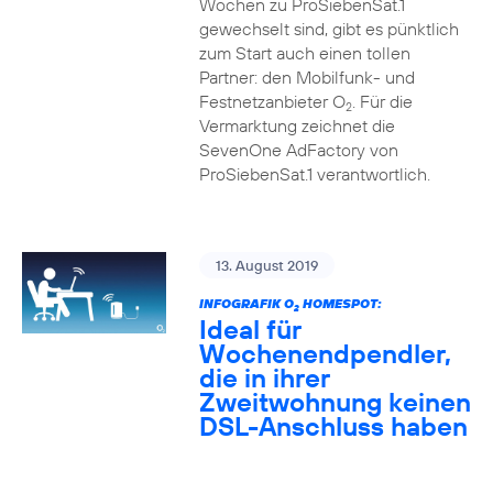
Wochen zu ProSiebenSat.1
gewechselt sind, gibt es pünktlich
zum Start auch einen tollen
Partner: den Mobilfunk- und
Festnetzanbieter O
. Für die
2
Vermarktung zeichnet die
SevenOne AdFactory von
ProSiebenSat.1 verantwortlich.
13. August 2019
INFOGRAFIK O
HOMESPOT:
2
Ideal für
Wochenendpendler,
die in ihrer
Zweitwohnung keinen
DSL-Anschluss haben