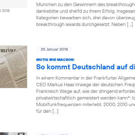
München zu den Gewinnern des breakthrough 
dankebitte und shelfd zu ihrem Erfolg. Insges
d 2018
Kategorien bewarben sich, drei davon überzeug
breakthrough awards durchgesetzt. Neben […]
29. Januar 2018
MUTIG WIE MACRON:
So kommt Deutschland auf di
In einem Kommentar in der Frankfurter Allgem
CEO Markus Haas Irrwege der deutschen Freque
Frankreich Wege auf, wie der dringend erforde
privatwirtschaftlich gemeistert werden kann*: 
Mobilfunkfrequenzen miterlebt. 2000, 2010 un
für den […]