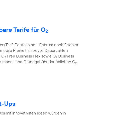
are Tarife für O
2
s Tarif-Portfolio ab 1. Februar noch flexibler
bile Freiheit als zuvor. Dabei zahlen
e O
Free Business Flex sowie O
Business
2
2
 die monatliche Grundgebühr der üblichen O
2
rt-Ups
-Ups mit innovativsten Ideen wurden in