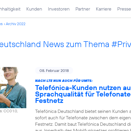
haltigkeit
Kunden
Investoren
Partner
Karriere
Presse
ws
Archiv 2022
Deutschland News zum Thema #Pri
08. Februar 2018
NACH LTE NUN AUCH FÜR UMTS:
Telefónica-Kunden nutzen a
Sprachqualität für Telefonat
Festnetz
Telefónica Deutschland bietet seinen Kunden 
s: CC0 1.0,
sofort auch für Telefonate zwischen dem eig
Festnetz. Damit baut Telefónica Deutschland d
aus. Innerhalb des Mobilfunknetzes profitiere