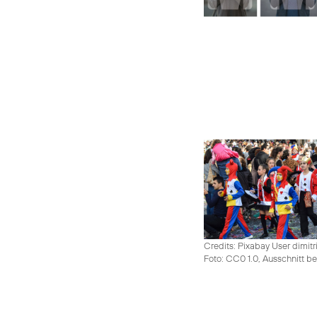
Credits: Pixabay User dimitr
Foto: CC0 1.0, Ausschnitt be