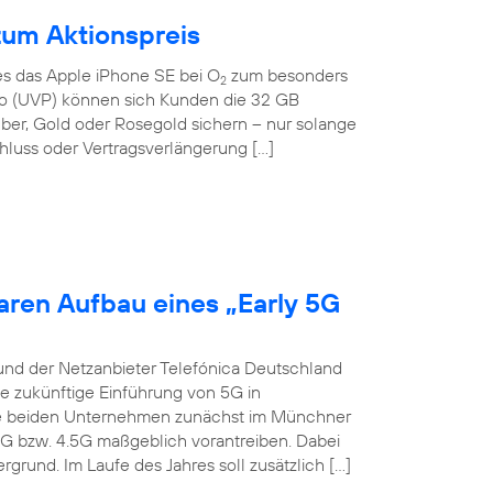
zum Aktionspreis
 es das Apple iPhone SE bei O
zum besonders
2
Euro (UVP) können sich Kunden die 32 GB
lber, Gold oder Rosegold sichern – nur solange
hluss oder Vertragsverlängerung […]
aren Aufbau eines „Early 5G
und der Netzanbieter Telefónica Deutschland
ie zukünftige Einführung von 5G in
die beiden Unternehmen zunächst im Münchner
4G bzw. 4.5G maßgeblich vorantreiben. Dabei
grund. Im Laufe des Jahres soll zusätzlich […]