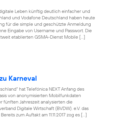
igitale Leben künftig deutlich einfacher und
schland und Vodafone Deutschland haben heute
sung für die simple und geschützte Anmeldung
ohne Eingabe von Username und Passwort. Die
tweit etablierten GSMA-Dienst Mobile […]
zu Karneval
utschland“ hat Telefónica NEXT Anfang des
asis von anonymisierten Mobilfunkdaten
fünften Jahreszeit analysierten die
rband Digitale Wirtschaft (BVDW). e.V. das
ereits zum Auftakt am 11.11.2017 zog es […]