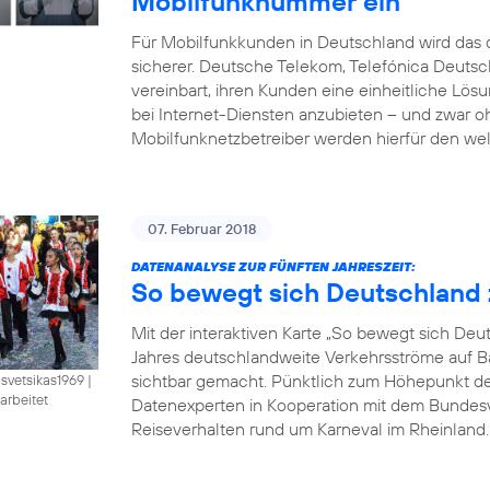
Mobilfunknummer ein
Für Mobilfunkkunden in Deutschland wird das d
sicherer. Deutsche Telekom, Telefónica Deut
vereinbart, ihren Kunden eine einheitliche Lö
bei Internet-Diensten anzubieten – und zwar 
Mobilfunknetzbetreiber werden hierfür den wel
07. Februar 2018
DATENANALYSE ZUR FÜNFTEN JAHRESZEIT:
So bewegt sich Deutschland 
Mit der interaktiven Karte „So bewegt sich De
Jahres deutschlandweite Verkehrsströme auf B
sichtbar gemacht. Pünktlich zum Höhepunkt der 
isvetsikas1969
|
arbeitet
Datenexperten in Kooperation mit dem Bundesve
Reiseverhalten rund um Karneval im Rheinland. B