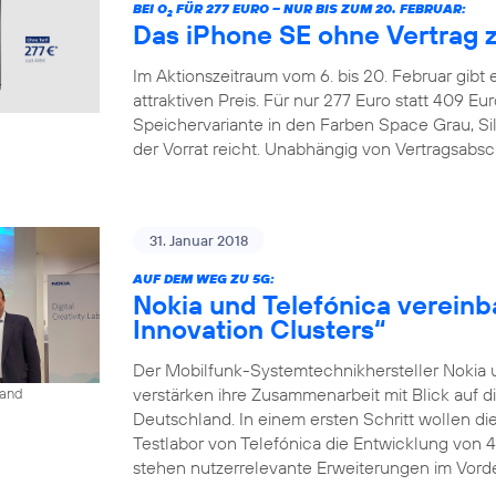
BEI O
FÜR 277 EURO – NUR BIS ZUM 20. FEBRUAR:
2
Das iPhone SE ohne Vertrag 
Im Aktionszeitraum vom 6. bis 20. Februar gibt
attraktiven Preis. Für nur 277 Euro statt 409 
Speichervariante in den Farben Space Grau, Si
der Vorrat reicht. Unabhängig von Vertragsabsc
31. Januar 2018
AUF DEM WEG ZU 5G:
Nokia und Telefónica vereinb
Innovation Clusters“
Der Mobilfunk-Systemtechnikhersteller Nokia 
verstärken ihre Zusammenarbeit mit Blick auf d
land
Deutschland. In einem ersten Schritt wollen 
Testlabor von Telefónica die Entwicklung von 
stehen nutzerrelevante Erweiterungen im Vorder