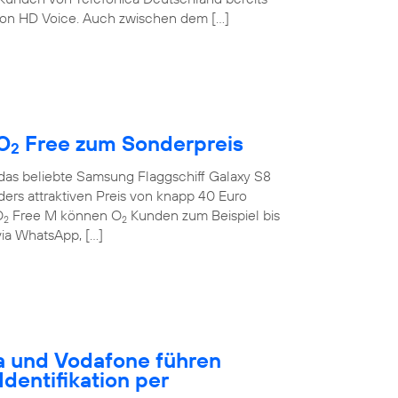
on HD Voice. Auch zwischen dem […]
O
Free zum Sonderpreis
2
 das beliebte Samsung Flaggschiff Galaxy S8
rs attraktiven Preis von knapp 40 Euro
O
Free M können O
Kunden zum Beispiel bis
2
2
ia WhatsApp, […]
a und Vodafone führen
dentifikation per