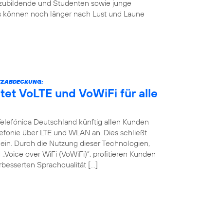
szubildende und Studenten sowie junge
s können noch länger nach Lust und Laune
TZABDECKUNG:
tet VoLTE und VoWiFi für alle
 Telefónica Deutschland künftig allen Kunden
efonie über LTE und WLAN an. Dies schließt
in. Durch die Nutzung dieser Technologien,
Voice over WiFi (VoWiFi)“, profitieren Kunden
besserten Sprachqualität […]