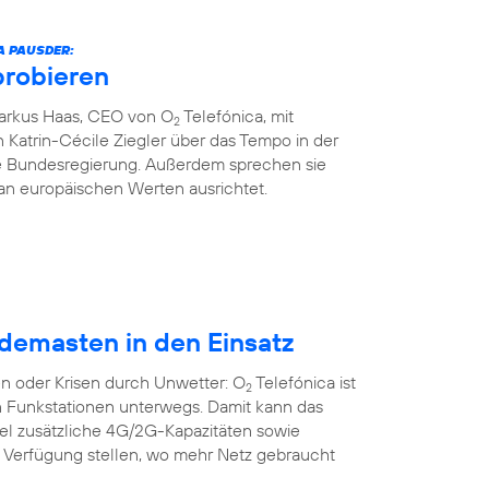
A PAUSDER:
probieren
Markus Haas, CEO von O
Telefónica, mit
2
 Katrin-Cécile Ziegler über das Tempo in der
die Bundesregierung. Außerdem sprechen sie
an europäischen Werten ausrichtet.
demasten in den Einsatz
n oder Krisen durch Unwetter: O
Telefónica ist
2
n Funkstationen unterwegs. Damit kann das
bel zusätzliche 4G/2G-Kapazitäten sowie
r Verfügung stellen, wo mehr Netz gebraucht