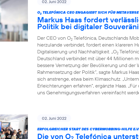
02. Juni 2022
O
TELEFÓNICA CEO ENGAGIERT SICH FÜR METAVERSE
2
Markus Haas fordert verläss
Politik bei digitaler Souverä
Der CEO von O
Telefónica, Deutschlands Mob
2
hierzulande verbindet, fordert einen klareren 
Digitalisierung und Nachhaltigkeit. „O
Telefónic
2
Deutschland verbindet mit über 44 Millionen 
bessere Vernetzung der Bevölkerung und der Wi
Rahmensetzung der Politik“, sagte Markus Haa
sich anstrenge, etwa beim Klimaschutz. „Untern
Erleichterungen erfahren“, ergänzte Haas. „Für
uns Genehmigungsverfahren vereinfacht werde
02. Juni 2022
ERFOLGREICHER START DES CYBERMOBBING-HILFE E.V
Die von O
Telefónica unterst
2