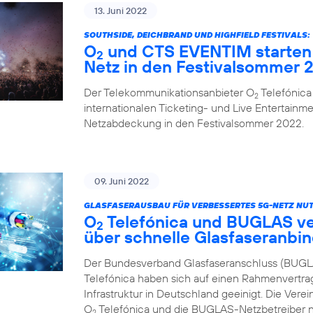
13. Juni 2022
SOUTHSIDE, DEICHBRAND UND HIGHFIELD FESTIVALS:
O
und CTS EVENTIM starten 
2
Netz in den Festivalsommer 
Der Telekommunikationsanbieter O
Telefónica
2
internationalen Ticketing- und Live Entertainme
Netzabdeckung in den Festivalsommer 2022.
09. Juni 2022
GLASFASERAUSBAU FÜR VERBESSERTES 5G-NETZ NUT
O
Telefónica und BUGLAS v
2
über schnelle Glasfaseranbi
Der Bundesverband Glasfaseranschluss (BUGL
Telefónica haben sich auf einen Rahmenvertra
Infrastruktur in Deutschland geeinigt. Die Vere
O
Telefónica und die BUGLAS-Netzbetreiber n
2