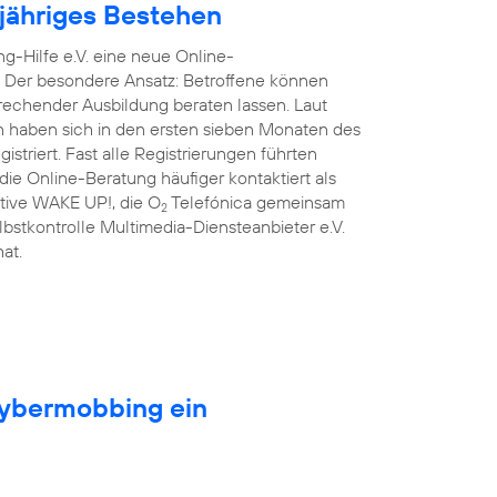
njähriges Bestehen
g-Hilfe e.V. eine neue Online-
. Der besondere Ansatz: Betroffene können
prechender Ausbildung beraten lassen. Laut
n haben sich in den ersten sieben Monaten des
triert. Fast alle Registrierungen führten
ie Online-Beratung häufiger kontaktiert als
iative WAKE UP!, die O
Telefónica gemeinsam
2
lbstkontrolle Multimedia-Diensteanbieter e.V.
at.
Cybermobbing ein