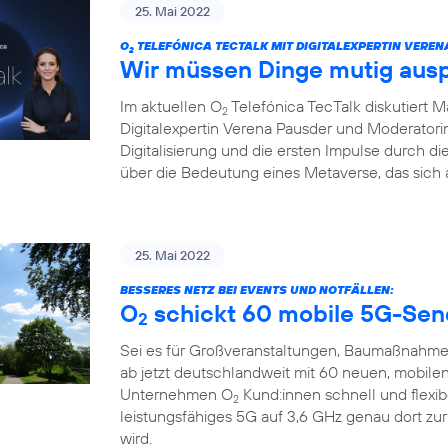
25. Mai 2022
O
TELEFÓNICA TECTALK MIT DIGITALEXPERTIN VEREN
2
Wir müssen Dinge mutig aus
Im aktuellen O
Telefónica TecTalk diskutiert 
2
Digitalexpertin Verena Pausder und Moderatorin
Digitalisierung und die ersten Impulse durch 
über die Bedeutung eines Metaverse, das sich 
25. Mai 2022
BESSERES NETZ BEI EVENTS UND NOTFÄLLEN:
O
schickt 60 mobile 5G-Sen
2
Sei es für Großveranstaltungen, Baumaßnahme
ab jetzt deutschlandweit mit 60 neuen, mobile
Unternehmen O
Kund:innen schnell und flexi
2
leistungsfähiges 5G auf 3,6 GHz genau dort zu
wird.