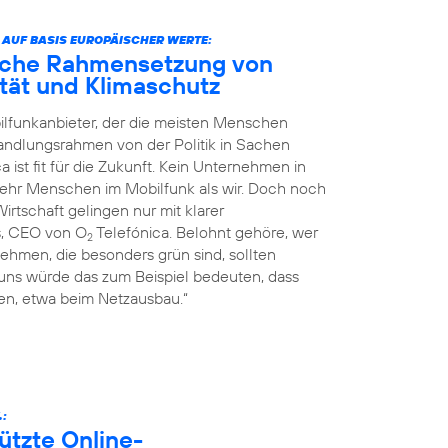
 AUF BASIS EUROPÄISCHER WERTE:
liche Rahmensetzung von
nität und Klimaschutz
ilfunkanbieter, der die meisten Menschen
Handlungsrahmen von der Politik in Sachen
a ist fit für die Zukunft. Kein Unternehmen in
mehr Menschen im Mobilfunk als wir. Doch noch
rtschaft gelingen nur mit klarer
s, CEO von O
Telefónica. Belohnt gehöre, wer
2
ehmen, die besonders grün sind, sollten
 uns würde das zum Beispiel bedeuten, dass
n, etwa beim Netzausbau.“
.:
ützte Online-