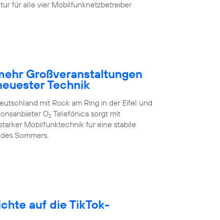
ur für alle vier Mobilfunknetzbetreiber
 mehr Großveranstaltungen
neuester Technik
eutschland mit Rock am Ring in der Eifel und
ionsanbieter O
Telefónica sorgt mit
2
arker Mobilfunktechnik für eine stabile
 des Sommers.
hte auf die TikTok-