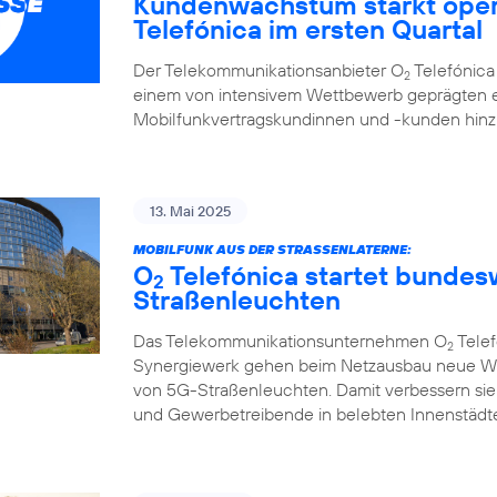
Kundenwachstum stärkt oper
Telefónica im ersten Quartal
Der Telekommunikationsanbieter O
Telefónica 
2
einem von intensivem Wettbewerb geprägten e
Mobilfunkvertragskundinnen und -kunden hi
13. Mai 2025
MOBILFUNK AUS DER STRASSENLATERNE:
O
Telefónica startet bunde
2
Straßenleuchten
Das Telekommunikationsunternehmen O
Telef
2
Synergiewerk gehen beim Netzausbau neue W
von 5G-Straßenleuchten. Damit verbessern sie
und Gewerbetreibende in belebten Innenstädte