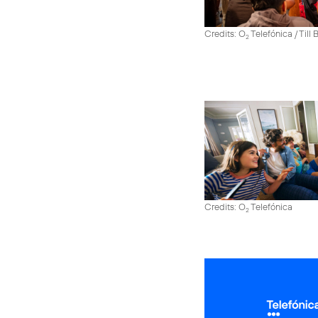
Credits: O
Telefónica / Till
2
Credits: O
Telefónica
2