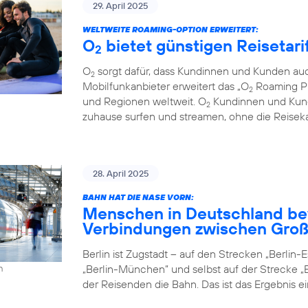
29. April 2025
WELTWEITE ROAMING-OPTION ERWEITERT:
O
bietet günstigen Reisetari
2
O
sorgt dafür, dass Kundinnen und Kunden auc
2
Mobilfunkanbieter erweitert das „O
Roaming Pl
2
und Regionen weltweit. O
Kundinnen und Kund
2
zuhause surfen und streamen, ohne die Reiseka
28. April 2025
BAHN HAT DIE NASE VORN:
Menschen in Deutschland be
Verbindungen zwischen Groß
Berlin ist Zugstadt – auf den Strecken „Berlin-Es
„Berlin-München” und selbst auf der Strecke „B
h
der Reisenden die Bahn. Das ist das Ergebnis e