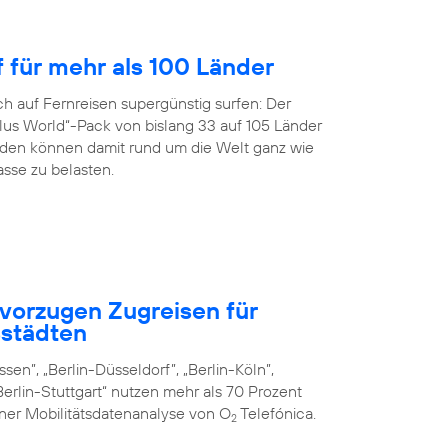
f für mehr als 100 Länder
h auf Fernreisen supergünstig surfen: Der
us World“-Pack von bislang 33 auf 105 Länder
en können damit rund um die Welt ganz wie
sse zu belasten.
vorzugen Zugreisen für
städten
sen”, „Berlin-Düsseldorf”, „Berlin-Köln”,
erlin-Stuttgart“ nutzen mehr als 70 Prozent
iner Mobilitätsdatenanalyse von O
Telefónica.
2