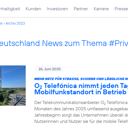
haltigkeit
Kunden
Investoren
Partner
Karriere
Presse
ws
Archiv 2023
Deutschland News zum Thema #Pri
26. Juni 2025
MEHR NETZ FÜR STRASSE, SCHIENE UND LÄNDLICHE R
O
Telefónica nimmt jeden Ta
2
Mobilfunkstandort in Betrieb
Der Telekommunikationsanbieter O
Telefónica
2
Monaten des Jahres 2025 umfassend ausgebau
Jahresbeginn sorgt das Unternehmen überall d
Nutzerinnen und Nutzer sie für die mobile Tel