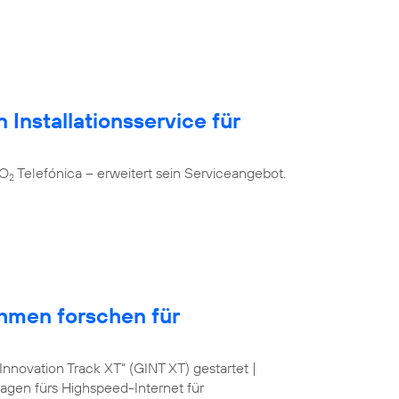
 Installationsservice für
 O
Telefónica – erweitert sein Serviceangebot.
2
hmen forschen für
nnovation Track XT“ (GINT XT) gestartet |
lagen fürs Highspeed-Internet für