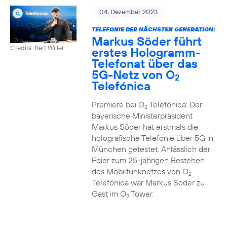
04. Dezember 2023
TELEFONIE DER NÄCHSTEN GENERATION:
Markus Söder führt
Credits: Bert Willer
erstes Hologramm-
Telefonat über das
5G-Netz von O
2
Telefónica
Premiere bei O
Telefónica: Der
2
bayerische Ministerpräsident
Markus Söder hat erstmals die
holografische Telefonie über 5G in
München getestet. Anlässlich der
Feier zum 25-jährigen Bestehen
des Mobilfunknetzes von O
2
Telefónica war Markus Söder zu
Gast im O
Tower.
2