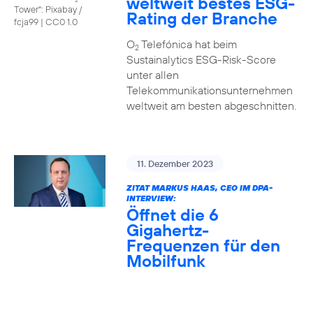
weltweit bestes ESG-
Tower": Pixabay /
Rating der Branche
fcja99
|
CC0 1.0
O
Telefónica hat beim
2
Sustainalytics ESG-Risk-Score
unter allen
Telekommunikationsunternehmen
weltweit am besten abgeschnitten.
11. Dezember 2023
ZITAT MARKUS HAAS, CEO IM DPA-
INTERVIEW:
Öffnet die 6
Gigahertz-
Frequenzen für den
Mobilfunk