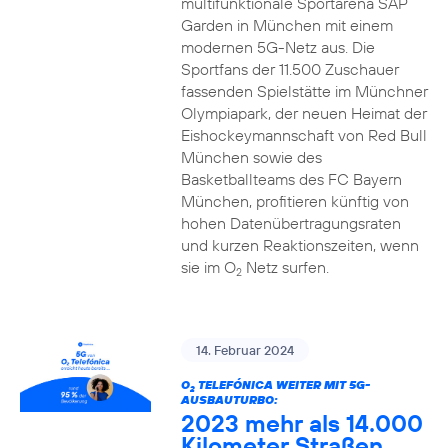
multifunktionale Sportarena SAP
Garden in München mit einem
modernen 5G-Netz aus. Die
Sportfans der 11.500 Zuschauer
fassenden Spielstätte im Münchner
Olympiapark, der neuen Heimat der
Eishockeymannschaft von Red Bull
München sowie des
Basketballteams des FC Bayern
München, profitieren künftig von
hohen Datenübertragungsraten
und kurzen Reaktionszeiten, wenn
sie im O
Netz surfen.
2
14. Februar 2024
O
TELEFÓNICA WEITER MIT 5G-
2
AUSBAUTURBO:
2023 mehr als 14.000
Kilometer Straßen