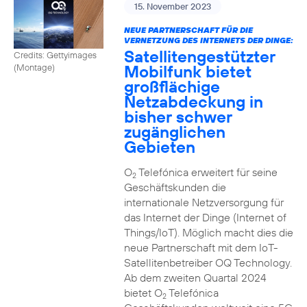
15. November 2023
NEUE PARTNERSCHAFT FÜR DIE
VERNETZUNG DES INTERNETS DER DINGE:
Satellitengestützter
Credits: Gettyimages
Mobilfunk bietet
(Montage)
großflächige
Netzabdeckung in
bisher schwer
zugänglichen
Gebieten
O
Telefónica erweitert für seine
2
Geschäftskunden die
internationale Netzversorgung für
das Internet der Dinge (Internet of
Things/IoT). Möglich macht dies die
neue Partnerschaft mit dem IoT-
Satellitenbetreiber OQ Technology.
Ab dem zweiten Quartal 2024
bietet O
Telefónica
2