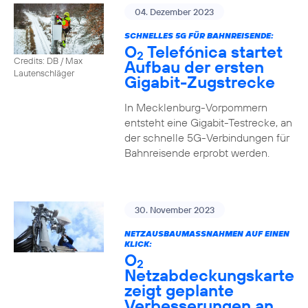
04. Dezember 2023
SCHNELLES 5G FÜR BAHNREISENDE:
O
Telefónica startet
2
Credits: DB / Max
Aufbau der ersten
Lautenschläger
Gigabit-Zugstrecke
In Mecklenburg-Vorpommern
entsteht eine Gigabit-Testrecke, an
der schnelle 5G-Verbindungen für
Bahnreisende erprobt werden.
30. November 2023
NETZAUSBAUMASSNAHMEN AUF EINEN K
LICK:
O
2
Netzabdeckungskarte
zeigt geplante
Verbesserungen an