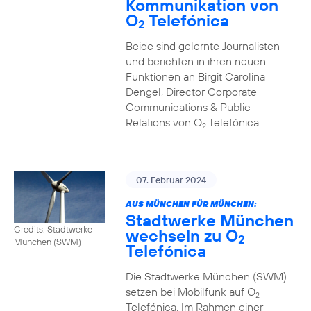
Kommunikation von
O
Telefónica
2
Beide sind gelernte Journalisten
und berichten in ihren neuen
Funktionen an Birgit Carolina
Dengel, Director Corporate
Communications & Public
Relations von O
Telefónica.
2
07. Februar 2024
AUS MÜNCHEN FÜR MÜNCHEN:
Stadtwerke München
Credits: Stadtwerke
wechseln zu O
2
München (SWM)
Telefónica
Die Stadtwerke München (SWM)
setzen bei Mobilfunk auf O
2
Telefónica. Im Rahmen einer