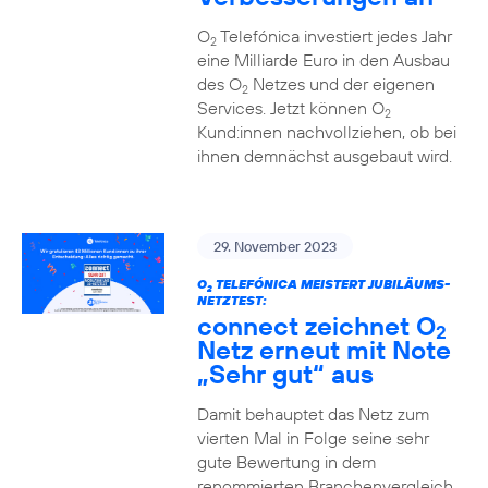
O
Telefónica investiert jedes Jahr
2
eine Milliarde Euro in den Ausbau
des O
Netzes und der eigenen
2
Services. Jetzt können O
2
Kund:innen nachvollziehen, ob bei
ihnen demnächst ausgebaut wird.
29. November 2023
O
TELEFÓNICA MEISTERT JUBILÄUMS-
2
NETZTEST:
connect zeichnet O
2
Netz erneut mit Note
„Sehr gut“ aus
Damit behauptet das Netz zum
vierten Mal in Folge seine sehr
gute Bewertung in dem
renommierten Branchenvergleich.