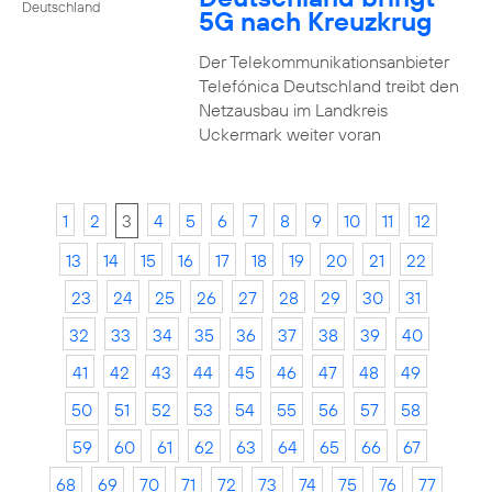
Deutschland
5G nach Kreuzkrug
Der Telekommunikationsanbieter
Telefónica Deutschland treibt den
Netzausbau im Landkreis
Uckermark weiter voran
1
2
3
4
5
6
7
8
9
10
11
12
13
14
15
16
17
18
19
20
21
22
23
24
25
26
27
28
29
30
31
32
33
34
35
36
37
38
39
40
41
42
43
44
45
46
47
48
49
50
51
52
53
54
55
56
57
58
59
60
61
62
63
64
65
66
67
68
69
70
71
72
73
74
75
76
77