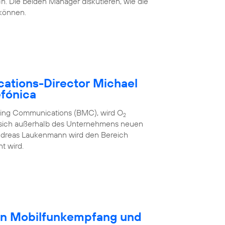
h. Die beiden Manager diskutieren, wie die
 können.
ations-Director Michael
fónica
eting Communications (BMC), wird O
2
 sich außerhalb des Unternehmens neuen
ndreas Laukenmann wird den Bereich
t wird.
en Mobilfunkempfang und