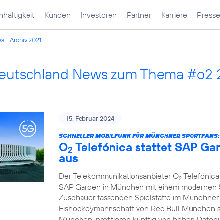
haltigkeit
Kunden
Investoren
Partner
Karriere
Presse
ws
Archiv 2021
Deutschland News zum Thema #o2 
15. Februar 2024
SCHNELLER MOBILFUNK FÜR MÜNCHNER SPORTFANS:
O
Telefónica stattet SAP G
2
aus
Der Telekommunikationsanbieter O
Telefónica 
2
SAP Garden in München mit einem modernen 5G
Zuschauer fassenden Spielstätte im Münchner
Eishockeymannschaft von Red Bull München s
München, profitieren künftig von hohen Daten