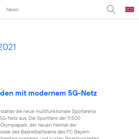
News
2021
arden mit modernem 5G-Netz
stattet die neue multifunktionale Sportarena
-Netz aus. Die Sportfans der 11.500
 Olympiapark, der neuen Heimat der
owie des Basketballteams des FC Bayern
übertragungsraten und kurzen Reaktionszeiten,