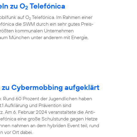
ln zu O
Telefónica
2
bilfunk auf O
Telefónica. Im Rahmen einer
2
fónica die SWM durch ein sehr gutes Preis-
r größten kommunalen Unternehmen
aum München unter anderem mit Energie,
n zu Cybermobbing aufgeklärt
em: Rund 60 Prozent der Jugendlichen haben
1 Aufklärung und Prävention sind
 Am 6. Februar 2024 veranstaltete die Anti-
efónica eine große Schulstunde gegen Hetze
innen nahmen an dem hybriden Event teil; rund
 vor Ort dabei.