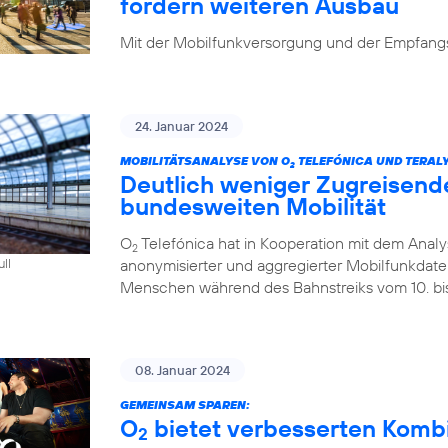
fordern weiteren Ausbau
Mit der Mobilfunkversorgung und der Empfangsq
24. Januar 2024
MOBILITÄTSANALYSE VON O
TELEFÓNICA UND TERALY
2
Deutlich weniger Zugreisend
bundesweiten Mobilität
O
Telefónica hat in Kooperation mit dem Analys
2
anonymisierter und aggregierter Mobilfunkdaten 
ull
Menschen während des Bahnstreiks vom 10. bis 
08. Januar 2024
GEMEINSAM SPAREN:
O
bietet verbesserten Kombi-
2