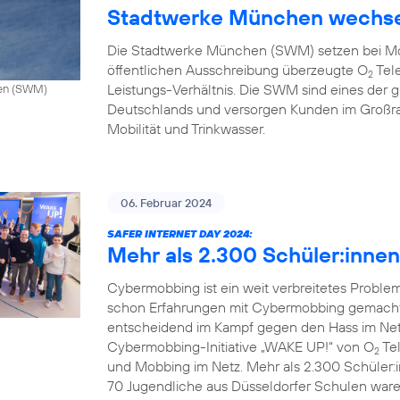
Stadtwerke München wechse
Die Stadtwerke München (SWM) setzen bei Mo
öffentlichen Ausschreibung überzeugte O
Tele
2
Leistungs-Verhältnis. Die SWM sind eines de
hen (SWM)
Deutschlands und versorgen Kunden im Großr
Mobilität und Trinkwasser.
06. Februar 2024
SAFER INTERNET DAY 2024:
Mehr als 2.300 Schüler:inne
Cybermobbing ist ein weit verbreitetes Probl
schon Erfahrungen mit Cybermobbing gemacht.
entscheidend im Kampf gegen den Hass im Netz.
Cybermobbing-Initiative „WAKE UP!“ von O
Tel
2
und Mobbing im Netz. Mehr als 2.300 Schüler:
70 Jugendliche aus Düsseldorfer Schulen waren