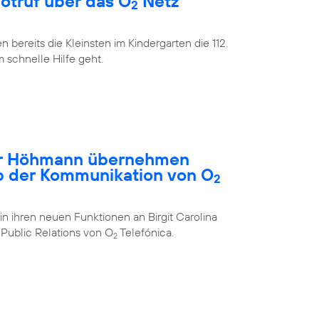
Notruf über das O
Netz
2
bereits die Kleinsten im Kindergarten die 112.
m schnelle Hilfe geht.
ar Höhmann übernehmen
b der Kommunikation von O
2
in ihren neuen Funktionen an Birgit Carolina
Public Relations von O
Telefónica.
2