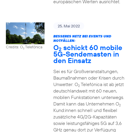
europäischen Werten ausrichtet.
25. Mai 2022
BESSERES NETZ BEI EVENTS UND
NOTFÄLLEN:
O
schickt 60 mobile
Credits: O
Telefónica
2
2
5G-Sendemasten in
den Einsatz
Sei es für Großveranstaltungen,
Baumaßnahmen oder Krisen durch
Unwetter: O
Telefónica ist ab jetzt
2
deutschlandweit mit 60 neuen,
mobilen Funkstationen unterwegs.
Damit kann das Unternehmen O
2
Kund:innen schnell und flexibel
zusätzliche 4G/2G-Kapazitäten
sowie leistungsfähiges 5G auf 3,6
GHz genau dort zur Verfügung