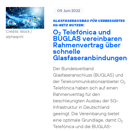
09. Juni 2022
GLASFASERAUSBAU FÜR VERBESSERTES
5G-NETZ NUTZEN:
O
Telefónica und
Credits: istock /
2
BUGLAS vereinbaren
alphaspirit
Rahmenvertrag über
schnelle
Glasfaseranbindungen
Der Bundesverband
Glasfaseranschluss (BUGLAS) und
der Telekommunikationsanbieter O
2
Telefónica haben sich auf einen
Rahmenvertrag für den
beschleunigten Ausbau der 5G-
Infrastruktur in Deutschland
geeinigt. Die Vereinbarung bietet
eine optimale Grundlage, damit O
2
Telefónica und die BUGLAS-