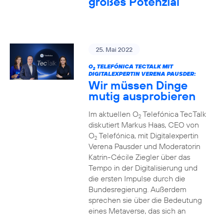
großes Potenzial
25. Mai 2022
O
TELEFÓNICA TECTALK MIT
2
DIGITALEXPERTIN VERENA PAUSDER:
Wir müssen Dinge
mutig ausprobieren
Im aktuellen O
Telefónica TecTalk
2
diskutiert Markus Haas, CEO von
O
Telefónica, mit Digitalexpertin
2
Verena Pausder und Moderatorin
Katrin-Cécile Ziegler über das
Tempo in der Digitalisierung und
die ersten Impulse durch die
Bundesregierung. Außerdem
sprechen sie über die Bedeutung
eines Metaverse, das sich an