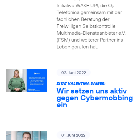
Initiative WAKE UP!, die O
2
Telefónica gemeinsam mit der
fachlichen Beratung der
Freiwilligen Selbstkontrolle
Multimedia-Diensteanbieter e.V.
(FSM) und weiterer Partner ins
Leben gerufen hat.
02. Juni 2022
ZITAT VALENTINA DAIBER:
Wir setzen uns aktiv
gegen Cybermobbing
ein
01. Juni 2022