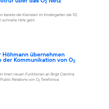
Notruf über das O
Netz
2
bereits die Kleinsten im Kindergarten die 112.
m schnelle Hilfe geht.
ar Höhmann übernehmen
b der Kommunikation von O
2
in ihren neuen Funktionen an Birgit Carolina
Public Relations von O
Telefónica.
2