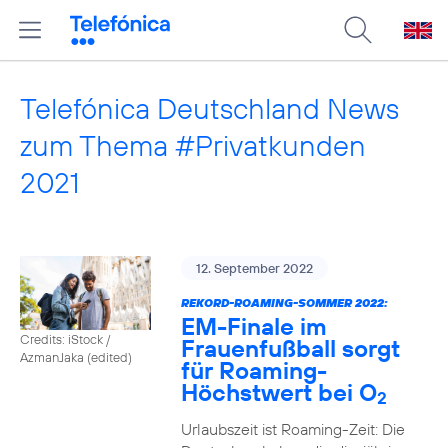
Telefónica Deutschland News
zum Thema #Privatkunden
2021
12. September 2022
REKORD-ROAMING-SOMMER 2022:
EM-Finale im
Credits: iStock /
Frauenfußball sorgt
AzmanJaka (edited)
für Roaming-
Höchstwert bei O
2
Urlaubszeit ist Roaming-Zeit: Die