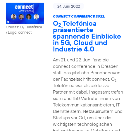
24. Juni 2022
CONNECT CONFERENCE 2022:
O
Telefónica
2
Credits: O
Telefónica
präsentierte
2
/ Logo: connect
spannende Einblicke
in 5G, Cloud und
Industrie 4.0
Am 21. und 22. Juni fand die
connect conference in Dresden
statt, das jährliche Branchenevent
der Fachzeitschrift connect. O
2
Telefónica war als exklusiver
Partner mit dabei. Insgesamt trafen
sich rund 150 Vertreter:innen von
Telekommunikationsanbietern, IT-
Dienstleistern, Netzausrüstern und
Startups vor Ort, um über die
wichtigsten technologischen
Entwicklungen im Mobilfunk und