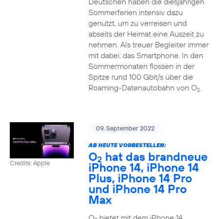
Deutschen haben die diesjährigen
Sommerferien intensiv dazu
genutzt, um zu verreisen und
abseits der Heimat eine Auszeit zu
nehmen. Als treuer Begleiter immer
mit dabei: das Smartphone. In den
Sommermonaten flossen in der
Spitze rund 100 Gbit/s über die
Roaming-Datenautobahn von O
.
2
09. September 2022
AB HEUTE VORBESTELLEN:
O
hat das brandneue
2
Credits: Apple
iPhone 14, iPhone 14
Plus, iPhone 14 Pro
und iPhone 14 Pro
Max
O
bietet mit dem iPhone 14,