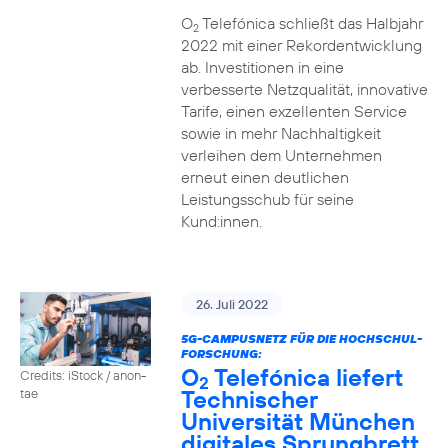
O
Telefónica schließt das Halbjahr
2
2022 mit einer Rekordentwicklung
ab. Investitionen in eine
verbesserte Netzqualität, innovative
Tarife, einen exzellenten Service
sowie in mehr Nachhaltigkeit
verleihen dem Unternehmen
erneut einen deutlichen
Leistungsschub für seine
Kund:innen.
26. Juli 2022
5G-CAMPUSNETZ FÜR DIE HOCHSCHUL-
FORSCHUNG:
O
Telefónica liefert
Credits: iStock / anon-
2
Technischer
tae
Universität München
digitales Sprungbrett