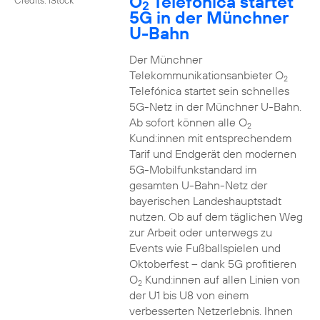
O
Telefónica startet
2
5G in der Münchner
U-Bahn
Der Münchner
Telekommunikationsanbieter O
2
Telefónica startet sein schnelles
5G-Netz in der Münchner U-Bahn.
Ab sofort können alle O
2
Kund:innen mit entsprechendem
Tarif und Endgerät den modernen
5G-Mobilfunkstandard im
gesamten U-Bahn-Netz der
bayerischen Landeshauptstadt
nutzen. Ob auf dem täglichen Weg
zur Arbeit oder unterwegs zu
Events wie Fußballspielen und
Oktoberfest – dank 5G profitieren
O
Kund:innen auf allen Linien von
2
der U1 bis U8 von einem
verbesserten Netzerlebnis. Ihnen