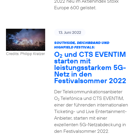
2022 neu im Aktienindex Stoxx
Europe 600 gelistet.
13. Juni 2022
SOUTHSIDE, DEICHBRAND UND
HIGHFIELD FESTIVALS:
O
und CTS EVENTIM
Credits: Philipp Kratzer
2
starten mit
leistungsstarkem 5G-
Netz in den
Festivalsommer 2022
Der Telekommunikationsanbieter
O
Telefónica und CTS EVENTIM,
2
einer der führenden internationalen
Ticketing- und Live Entertainment-
Anbieter, starten mit einer
exzellenten 5G-Netzabdeckung in
den Festivalsommer 2022.