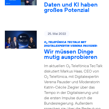
Daten und KI haben
großes Potenzial
25. Mai 2022
O
TELEFÓNICA TECTALK MIT
2
DIGITALEXPERTIN VERENA PAUSDER:
Wir müssen Dinge
mutig ausprobieren
Im aktuellen O
Telefónica TecTalk
2
diskutiert Markus Haas, CEO von
O
Telefónica, mit Digitalexpertin
2
Verena Pausder und Moderatorin
Katrin-Cécile Ziegler über das
Tempo in der Digitalisierung und
die ersten Impulse durch die
Bundesregierung. Außerdem
sprechen sie über die Bedeutung