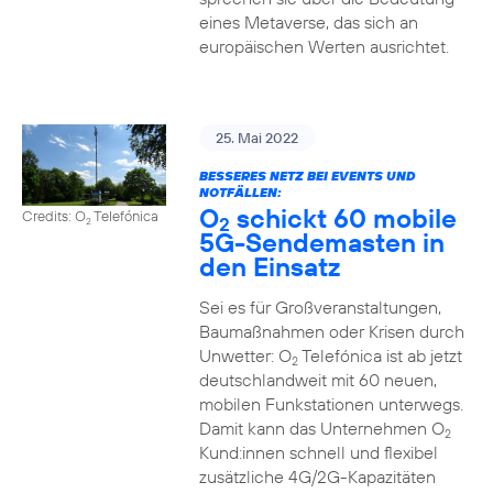
eines Metaverse, das sich an
europäischen Werten ausrichtet.
25. Mai 2022
BESSERES NETZ BEI EVENTS UND
NOTFÄLLEN:
O
schickt 60 mobile
Credits: O
Telefónica
2
2
5G-Sendemasten in
den Einsatz
Sei es für Großveranstaltungen,
Baumaßnahmen oder Krisen durch
Unwetter: O
Telefónica ist ab jetzt
2
deutschlandweit mit 60 neuen,
mobilen Funkstationen unterwegs.
Damit kann das Unternehmen O
2
Kund:innen schnell und flexibel
zusätzliche 4G/2G-Kapazitäten