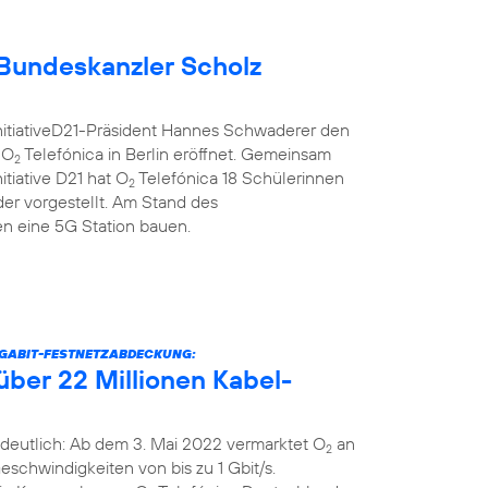
Bundeskanzler Scholz
nitiativeD21-Präsident Hannes Schwaderer den
 O
Telefónica in Berlin eröffnet. Gemeinsam
2
itiative D21 hat O
Telefónica 18 Schülerinnen
2
er vorgestellt. Am Stand des
 eine 5G Station bauen.
IGABIT-FESTNETZABDECKUNG:
über 22 Millionen Kabel-
deutlich: Ab dem 3. Mai 2022 vermarktet O
an
2
schwindigkeiten von bis zu 1 Gbit/s.