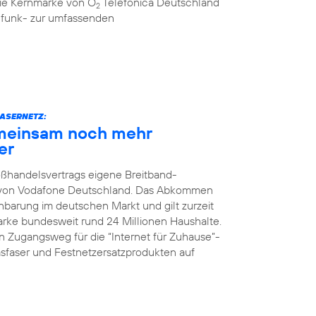
 die Kernmarke von O
Telefónica Deutschland
2
ilfunk- zur umfassenden
ASERNETZ:
meinsam noch mehr
er
oßhandelsvertrags eigene Breitband-
z von Vodafone Deutschland. Das Abkommen
nbarung im deutschen Markt und gilt zurzeit
Marke bundesweit rund 24 Millionen Haushalte.
 Zugangsweg für die “Internet für Zuhause”-
faser und Festnetzersatzprodukten auf