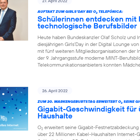
27. April 2022
AUFTAKT ZUM GIRLS’DAY BEI O
TELEFÓNICA:
2
Schülerinnen entdecken mit 
technologische Berufsbilder
Heute haben Bundeskanzler Olaf Scholz und I
diesjährigen Girls‘Day in der Digital Lounge von
mit fünf weiteren Mitgliedsorganisationen der In
der 9. Jahrgangsstufe moderne MINT-Berufsbild
Telekommunikationsanbieters konnten Mädchen
26. April 2022
ZUM 20. MARKENGEBURTSTAG ERWEITERT O
SEINE G
2
Gigabit-Geschwindigkeit für 
Haushalte
O
erweitert seine Gigabit-Festnetzabdeckung 
2
über 22 Millionen Kabel-Haushalten Internet-Ge