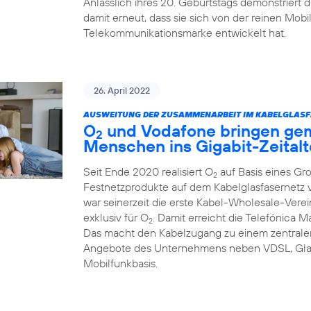
Anlässlich ihres 20. Geburtstags demonstriert
damit erneut, dass sie sich von der reinen Mob
Telekommunikationsmarke entwickelt hat.
26. April 2022
AUSWEITUNG DER ZUSAMMENARBEIT IM KABELGLASF
O
und Vodafone bringen ge
2
Menschen ins Gigabit-Zeitalt
Seit Ende 2020 realisiert O
auf Basis eines Gr
2
Festnetzprodukte auf dem Kabelglasfasernet
war seinerzeit die erste Kabel-Wholesale-Verei
exklusiv für O
. Damit erreicht die Telefónica 
2
Das macht den Kabelzugang zu einem zentralen
Angebote des Unternehmens neben VDSL, Glas
Mobilfunkbasis.