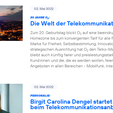
02. Mai 2022
20 JAHRE O
:
2
Die Welt der Telekommunikat
Zum 20. Geburtstag blickt O
auf eine beeindr
2
Homezone bis zum konvergenten Tarif für alle N
Marke für Freiheit, Selbstbestimmung, Innovati
strategischen Ausrichtung hat O
den Telko-Ma
2
bleibt auch künftig fairer und preisleistungsstar
Kund:innen und die, die es werden wollen, feie
Angeboten in allen Bereichen - Mobilfunk, I
02. Mai 2022
PERSONALIE:
Birgit Carolina Dengel starte
beim Telekommunikationsanb