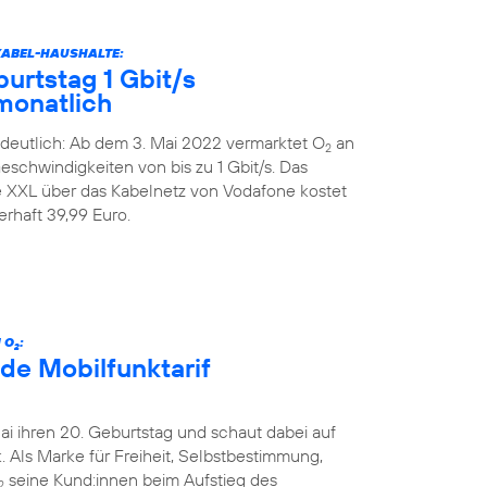
KABEL-HAUSHALTE:
urtstag 1 Gbit/s
monatlich
deutlich: Ab dem 3. Mai 2022 vermarktet O
an
2
schwindigkeiten von bis zu 1 Gbit/s. Das
XXL über das Kabelnetz von Vodafone kostet
rhaft 39,99 Euro.
 O
:
2
de Mobilfunktarif
Mai ihren 20. Geburtstag und schaut dabei auf
 Als Marke für Freiheit, Selbstbestimmung,
seine Kund:innen beim Aufstieg des
2