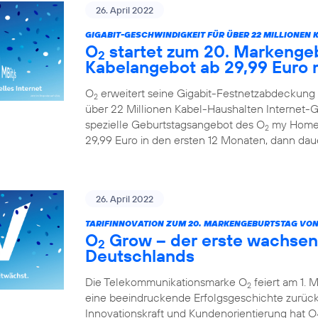
26. April 2022
GIGABIT-GESCHWINDIGKEIT FÜR ÜBER 22 MILLIONEN 
O
startet zum 20. Markengeb
2
Kabelangebot ab 29,99 Euro 
O
erweitert seine Gigabit-Festnetzabdeckung 
2
über 22 Millionen Kabel-Haushalten Internet-Ge
spezielle Geburtstagsangebot des O
my Home 
2
29,99 Euro in den ersten 12 Monaten, dann daue
26. April 2022
TARIFINNOVATION ZUM 20. MARKENGEBURTSTAG VON
O
Grow – der erste wachsen
2
Deutschlands
Die Telekommunikationsmarke O
feiert am 1. 
2
eine beeindruckende Erfolgsgeschichte zurück.
Innovationskraft und Kundenorientierung hat O