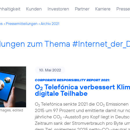
haltigkeit
Kunden
Investoren
Partner
Karriere
Presse
ws
Pressemitteilungen
Archiv 2021
ilungen zum Thema #Internet_der_
10. Mai 2022
CORPORATE RESPONSIBILITY REPORT 2021:
O
Telefónica verbessert Klima
2
digitale Teilhabe
O
Telefónica senkte 2021 die CO
Emissionen 
2
2
2015 um 97 Prozent und emittierte damit nur 
images, edited
jährliche CO
-Ausstoß pro Kopf liegt in Deutsc
2
Zeitraum sank der Stromverbrauch pro Byte u
dem Ziel, spätestens 2025 netto-CO
-neutral 