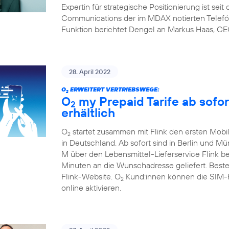
Expertin für strategische Positionierung ist sei
Communications der im MDAX notierten Telefón
Funktion berichtet Dengel an Markus Haas, CE
28. April 2022
O
ERWEITERT VERTRIEBSWEGE:
2
O
my Prepaid Tarife ab sofor
2
erhältlich
O
startet zusammen mit Flink den ersten Mobil
2
in Deutschland. Ab sofort sind in Berlin und M
M über den Lebensmittel-Lieferservice Flink b
Minuten an die Wunschadresse geliefert. Beste
Flink-Website. O
Kund:innen können die SIM-Ka
2
online aktivieren.