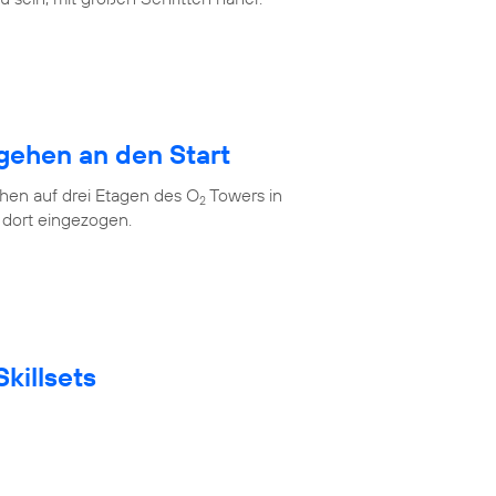
gehen an den Start
en auf drei Etagen des O
Towers in
2
 dort eingezogen.
killsets