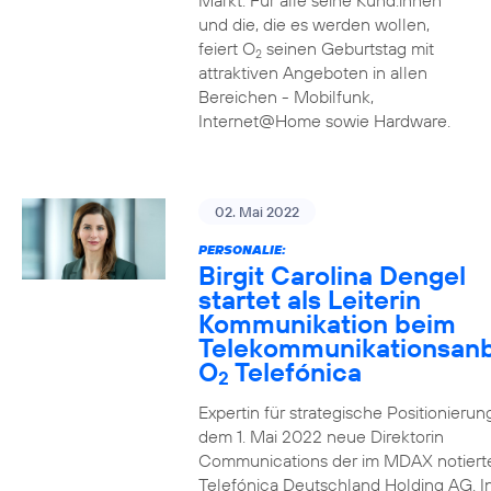
Markt. Für alle seine Kund:innen
und die, die es werden wollen,
feiert O
seinen Geburtstag mit
2
attraktiven Angeboten in allen
Bereichen - Mobilfunk,
Internet@Home sowie Hardware.
02. Mai 2022
PERSONALIE:
Birgit Carolina Dengel
startet als Leiterin
Kommunikation beim
Telekommunikationsanb
O
Telefónica
2
Expertin für strategische Positionierung 
dem 1. Mai 2022 neue Direktorin
Communications der im MDAX notiert
Telefónica Deutschland Holding AG. In