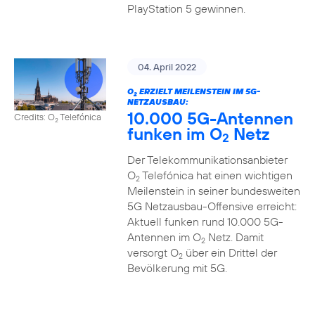
PlayStation 5 gewinnen.
04. April 2022
O
ERZIELT MEILENSTEIN IM 5G-
2
NETZAUSBAU:
10.000 5G-Antennen
Credits: O
Telefónica
2
funken im O
Netz
2
Der Telekommunikationsanbieter
O
Telefónica hat einen wichtigen
2
Meilenstein in seiner bundesweiten
5G Netzausbau-Offensive erreicht:
Aktuell funken rund 10.000 5G-
Antennen im O
Netz. Damit
2
versorgt O
über ein Drittel der
2
Bevölkerung mit 5G.