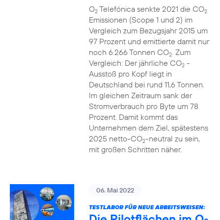
O
Telefónica senkte 2021 die CO
2
2
Emissionen (Scope 1 und 2) im
Vergleich zum Bezugsjahr 2015 um
97 Prozent und emittierte damit nur
noch 6.266 Tonnen CO
. Zum
2
Vergleich: Der jährliche CO
-
2
Ausstoß pro Kopf liegt in
Deutschland bei rund 11,6 Tonnen.
Im gleichen Zeitraum sank der
Stromverbrauch pro Byte um 78
Prozent. Damit kommt das
Unternehmen dem Ziel, spätestens
2025 netto-CO
-neutral zu sein,
2
mit großen Schritten näher.
06. Mai 2022
TESTLABOR FÜR NEUE ARBEITSWEISEN:
Die Pilotflächen im O