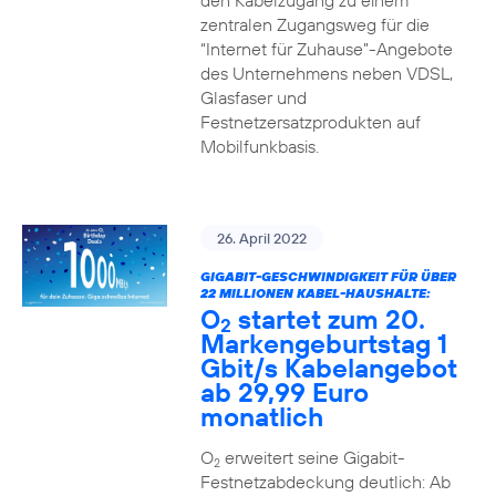
den Kabelzugang zu einem
zentralen Zugangsweg für die
“Internet für Zuhause”-Angebote
des Unternehmens neben VDSL,
Glasfaser und
Festnetzersatzprodukten auf
Mobilfunkbasis.
26. April 2022
GIGABIT-GESCHWINDIGKEIT FÜR ÜBER
22 MILLIONEN KABEL-HAUSHALTE:
O
startet zum 20.
2
Markengeburtstag 1
Gbit/s Kabelangebot
ab 29,99 Euro
monatlich
O
erweitert seine Gigabit-
2
Festnetzabdeckung deutlich: Ab