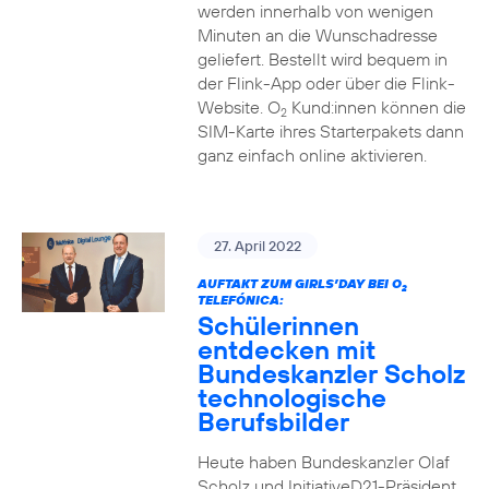
werden innerhalb von wenigen
Minuten an die Wunschadresse
geliefert. Bestellt wird bequem in
der Flink-App oder über die Flink-
Website. O
Kund:innen können die
2
SIM-Karte ihres Starterpakets dann
ganz einfach online aktivieren.
27. April 2022
AUFTAKT ZUM GIRLS’DAY BEI O
2
TELEFÓNICA:
Schülerinnen
entdecken mit
Bundeskanzler Scholz
technologische
Berufsbilder
Heute haben Bundeskanzler Olaf
Scholz und InitiativeD21-Präsident