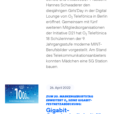
Hannes Schwaderer den
diesjährigen Girls‘Day in der Digital
Lounge von O
Telefónica in Berlin
2
eröffnet. Gemeinsam mit fünf
weiteren Mitgliedsorganisationen
der Initiative D21 hat O
Telefónica
2
18 Schülerinnen der 9.
Jahrgangsstufe moderne MINT-
Berufsbilder vorgestellt. Am Stand
des Telekommunikationsanbieters
konnten Mädchen eine 5G Station
bauen.
26. April 2022
ZUM 20. MARKENGEBURTSTAG
ERWEITERT O
SEINE GIGABIT-
2
FESTNETZABDECKUNG:
Gigabit-