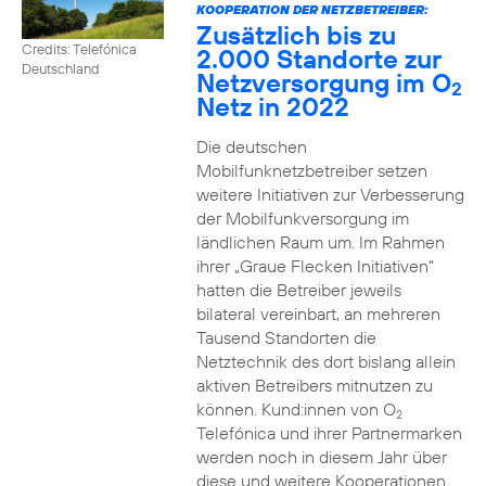
KOOPERATION DER NETZBETREIBER:
Zusätzlich bis zu
Credits: Telefónica
2.000 Standorte zur
Deutschland
Netzversorgung im O
2
Netz in 2022
Die deutschen
Mobilfunknetzbetreiber setzen
weitere Initiativen zur Verbesserung
der Mobilfunkversorgung im
ländlichen Raum um. Im Rahmen
ihrer „Graue Flecken Initiativen“
hatten die Betreiber jeweils
bilateral vereinbart, an mehreren
Tausend Standorten die
Netztechnik des dort bislang allein
aktiven Betreibers mitnutzen zu
können. Kund:innen von O
2
Telefónica und ihrer Partnermarken
werden noch in diesem Jahr über
diese und weitere Kooperationen