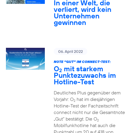
In einer Welt, die
verliert, wird kein
Unternehmen
gewinnen
06. April 2022
NOTE “GUT” IM CONNECT-TEST:
O
mit starkem
2
Punktezuwachs im
Hotline-Test
Deutliches Plus gegenüber dem
Vorjahr: O
hat im diesjährigen
2
Hotline-Test der Fachzeitschrift
connect nicht nur die Gesamtnote
„Gut“ bestätigt. Die O
2
Mobilfunkhotline hat auch die
Punktzahl um 20 auf 418 von