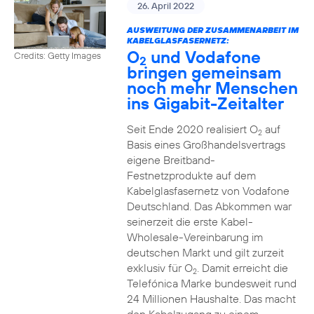
26. April 2022
AUSWEITUNG DER ZUSAMMENARBEIT IM
KABELGLASFASERNETZ:
O
und Vodafone
Credits: Getty Images
2
bringen gemeinsam
noch mehr Menschen
ins Gigabit-Zeitalter
Seit Ende 2020 realisiert O
auf
2
Basis eines Großhandelsvertrags
eigene Breitband-
Festnetzprodukte auf dem
Kabelglasfasernetz von Vodafone
Deutschland. Das Abkommen war
seinerzeit die erste Kabel-
Wholesale-Vereinbarung im
deutschen Markt und gilt zurzeit
exklusiv für O
. Damit erreicht die
2
Telefónica Marke bundesweit rund
24 Millionen Haushalte. Das macht