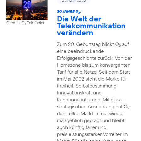
02. Mai 2022
20 JAHRE O
:
2
Die Welt der
Credits: O
Telefónica
Telekommunikation
2
verändern
Zum 20. Geburtstag blickt O
auf
2
eine beeindruckende
Erfolgsgeschichte zurück. Von der
Homezone bis zum konvergenten
Tarif für alle Netze: Seit dem Start
im Mai 2002 steht die Marke für
Freiheit, Selbstbestimmung,
Innovationskraft und
Kundenorientierung. Mit dieser
strategischen Ausrichtung hat O
2
den Telko-Markt immer wieder
maßgeblich geprägt und bleibt
auch künftig fairer und
preisleistungsstarker Vorreiter im