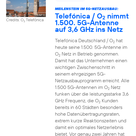
MEILENSTEIN IM 5G-NETZAUSBAU:
Telefónica / O
nimmt
2
Credits: O
Telefónica
1.500. 5G-Antenne
2
auf 3,6 GHz ins Netz
Telefónica Deutschland / O
hat
2
heute seine 1.500. 5G-Antenne im
O
Netz in Betrieb genommen.
2
Damit hat das Unternehmen einen
wichtigen Zwischenschritt in
seinem ehrgeizigen 5G-
Netzausbauprogramm erreicht. Alle
1.500 5G-Antennen im O
Netz
2
funken über die leistungsstarke 3,6
GHz Frequenz, die O
Kunden
2
bereits in 60 Städten besonders
hohe Datenübertragungsraten,
extrem kurze Reaktionszeiten und
damit ein optimales Netzerlebnis
bietet. Vor genau zwei Jahren hat