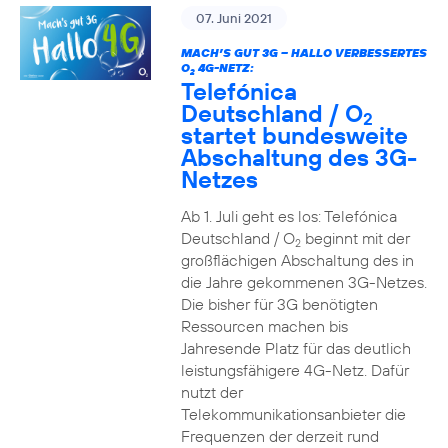
07. Juni 2021
MACH’S GUT 3G – HALLO VERBESSERTES
O
4G-NETZ:
2
Telefónica
Deutschland / O
2
startet bundesweite
Abschaltung des 3G-
Netzes
Ab 1. Juli geht es los: Telefónica
Deutschland / O
beginnt mit der
2
großflächigen Abschaltung des in
die Jahre gekommenen 3G-Netzes.
Die bisher für 3G benötigten
Ressourcen machen bis
Jahresende Platz für das deutlich
leistungsfähigere 4G-Netz. Dafür
nutzt der
Telekommunikationsanbieter die
Frequenzen der derzeit rund