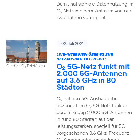
Damit hat sich die Datennutzung im
O
Netz in einem Zeitraum von nur
2
zwei Jahren verdoppelt.
02. Juli 2021
LIVE-INTERVIEW ÜBER 5G ZUR
NETZAUSBAU-OFFENSIVE:
O
5G-Netz funkt mit
Credits: O
Telefónica
2
2
2.000 5G-Antennen
auf 3,6 GHz in 80
Städten
O
hat den 5G-Ausbauturbo
2
gezündet: Im O
5G Netz funken
2
bereits knapp 2.000 5G-Antennen
in rund 80 Städten auf der
leistungsstarken, speziell für 5G
vorgesehenen 3,6 GHz-Frequenz.
O
Kunden erhalten dadurch