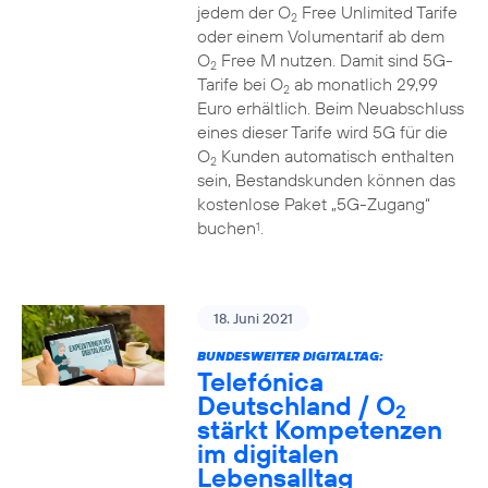
jedem der O
Free Unlimited Tarife
2
oder einem Volumentarif ab dem
O
Free M nutzen. Damit sind 5G-
2
Tarife bei O
ab monatlich 29,99
2
Euro erhältlich. Beim Neuabschluss
eines dieser Tarife wird 5G für die
O
Kunden automatisch enthalten
2
sein, Bestandskunden können das
kostenlose Paket „5G-Zugang“
buchen
.
1
18. Juni 2021
BUNDESWEITER DIGITALTAG:
Telefónica
Deutschland / O
2
stärkt Kompetenzen
im digitalen
Lebensalltag