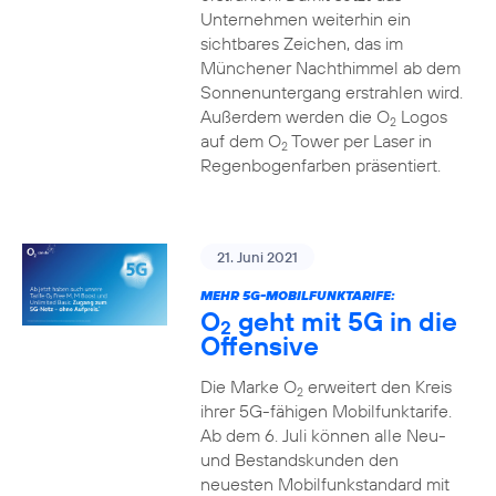
Unternehmen weiterhin ein
sichtbares Zeichen, das im
Münchener Nachthimmel ab dem
Sonnenuntergang erstrahlen wird.
Außerdem werden die O
Logos
2
auf dem O
Tower per Laser in
2
Regenbogenfarben präsentiert.
21. Juni 2021
MEHR 5G-MOBILFUNKTARIFE:
O
geht mit 5G in die
2
Offensive
Die Marke O
erweitert den Kreis
2
ihrer 5G-fähigen Mobilfunktarife.
Ab dem 6. Juli können alle Neu-
und Bestandskunden den
neuesten Mobilfunkstandard mit