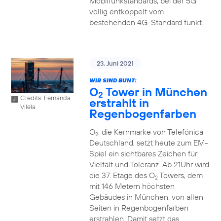
Mobilfunkstandards, bei der 5G
völlig entkoppelt vom
bestehenden 4G-Standard funkt.
23. Juni 2021
WIR SIND BUNT:
O
Tower in München
2
Credits: Fernanda
erstrahlt in
Vilela
Regenbogenfarben
O
, die Kernmarke von Telefónica
2
Deutschland, setzt heute zum EM-
Spiel ein sichtbares Zeichen für
Vielfalt und Toleranz. Ab 21Uhr wird
die 37. Etage des O
Towers, dem
2
mit 146 Metern höchsten
Gebäudes in München, von allen
Seiten in Regenbogenfarben
erstrahlen. Damit setzt das