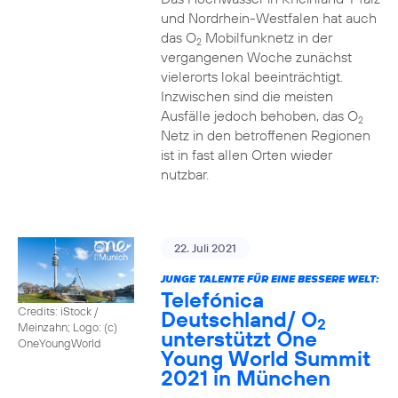
und Nordrhein-Westfalen hat auch
das O
Mobilfunknetz in der
2
vergangenen Woche zunächst
vielerorts lokal beeinträchtigt.
Inzwischen sind die meisten
Ausfälle jedoch behoben, das O
2
Netz in den betroffenen Regionen
ist in fast allen Orten wieder
nutzbar.
22. Juli 2021
JUNGE TALENTE FÜR EINE BESSERE WELT:
Telefónica
Credits: iStock /
Deutschland/ O
2
Meinzahn; Logo: (c)
unterstützt One
OneYoungWorld
Young World Summit
2021 in München