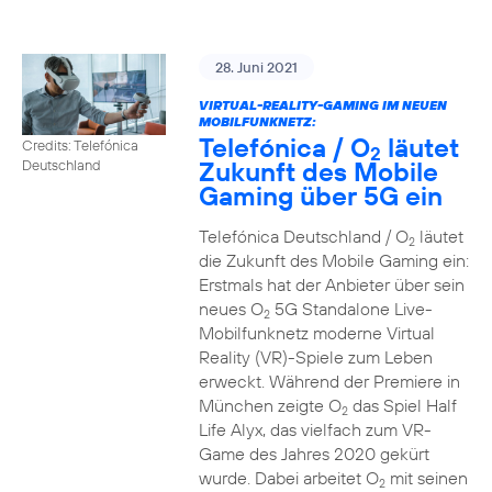
28. Juni 2021
VIRTUAL-REALITY-GAMING IM NEUEN
MOBILFUNKNETZ:
Telefónica / O
läutet
Credits: Telefónica
2
Zukunft des Mobile
Deutschland
Gaming über 5G ein
Telefónica Deutschland / O
läutet
2
die Zukunft des Mobile Gaming ein:
Erstmals hat der Anbieter über sein
neues O
5G Standalone Live-
2
Mobilfunknetz moderne Virtual
Reality (VR)-Spiele zum Leben
erweckt. Während der Premiere in
München zeigte O
das Spiel Half
2
Life Alyx, das vielfach zum VR-
Game des Jahres 2020 gekürt
wurde. Dabei arbeitet O
mit seinen
2