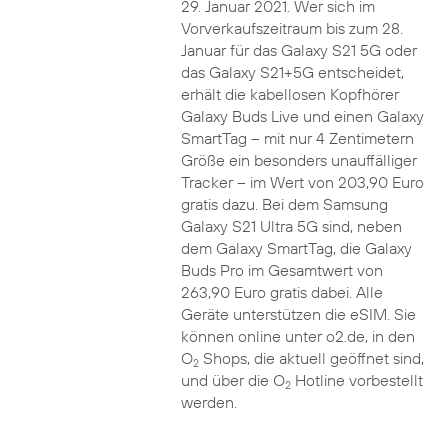
29. Januar 2021. Wer sich im
Vorverkaufszeitraum bis zum 28.
Januar für das Galaxy S21 5G oder
das Galaxy S21+5G entscheidet,
erhält die kabellosen Kopfhörer
Galaxy Buds Live und einen Galaxy
SmartTag – mit nur 4 Zentimetern
Größe ein besonders unauffälliger
Tracker – im Wert von 203,90 Euro
gratis dazu. Bei dem Samsung
Galaxy S21 Ultra 5G sind, neben
dem Galaxy SmartTag, die Galaxy
Buds Pro im Gesamtwert von
263,90 Euro gratis dabei. Alle
Geräte unterstützen die eSIM. Sie
können online unter o2.de, in den
O
Shops, die aktuell geöffnet sind,
2
und über die O
Hotline vorbestellt
2
werden.