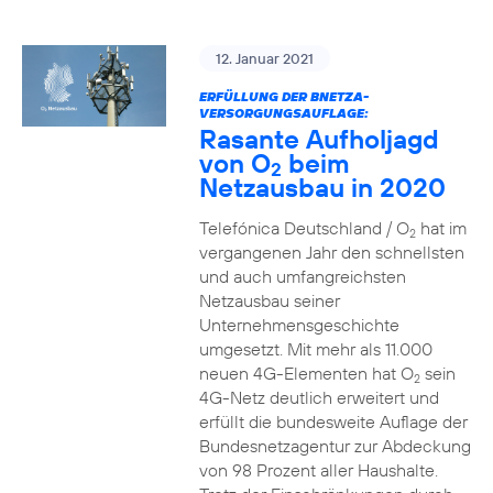
12. Januar 2021
ERFÜLLUNG DER BNETZA-
VERSORGUNGSAUFLAGE:
Rasante Aufholjagd
von O
beim
2
Netzausbau in 2020
Telefónica Deutschland / O
hat im
2
vergangenen Jahr den schnellsten
und auch umfangreichsten
Netzausbau seiner
Unternehmensgeschichte
umgesetzt. Mit mehr als 11.000
neuen 4G-Elementen hat O
sein
2
4G-Netz deutlich erweitert und
erfüllt die bundesweite Auflage der
Bundesnetzagentur zur Abdeckung
von 98 Prozent aller Haushalte.