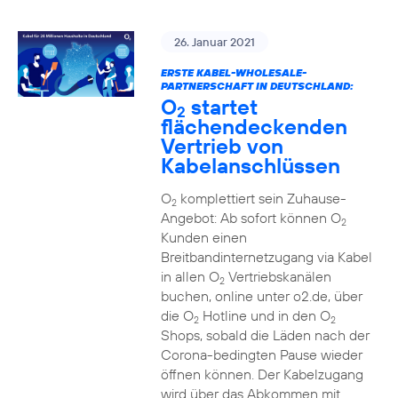
26. Januar 2021
ERSTE KABEL-WHOLESALE-
PARTNERSCHAFT IN DEUTSCHLAND:
O
startet
2
flächendeckenden
Vertrieb von
Kabelanschlüssen
O
komplettiert sein Zuhause-
2
Angebot: Ab sofort können O
2
Kunden einen
Breitbandinternetzugang via Kabel
in allen O
Vertriebskanälen
2
buchen, online unter o2.de, über
die O
Hotline und in den O
2
2
Shops, sobald die Läden nach der
Corona-bedingten Pause wieder
öffnen können. Der Kabelzugang
wird über das Abkommen mit