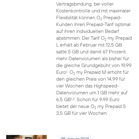
Vertragsbindung, bei voller
Kostenkontrolle und mit maximaler
Flexibilität können O
Prepaid-
2
Kunden ihren Prepaid-Tarif optimal
auf ihren individuellen Bedarf
abstimmen. Der Tarif O
my Prepaid
2
L erhält ab Februar mit 12,5 GB
satte 5 GB und damit 67 Prozent
mehr Datenvolumen als bisher für
die gleiche Grundgebühr von 19,99
Euro
. O
my Prepaid M erhöht für
1
2
den gleichen Preis von 14,99 für
vier Wochen das Highspeed-
Datenvolumen um 1 GB mehr auf
6,5 GB
. Schon für 9,99 Euro
1,3
bietet der neue O
my Prepaid S
2
3,5 GB für vier Wochen.
28. Januar 2021