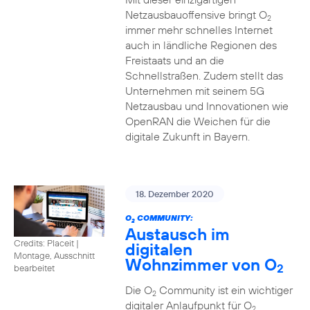
Netzausbauoffensive bringt O
2
immer mehr schnelles Internet
auch in ländliche Regionen des
Freistaats und an die
Schnellstraßen. Zudem stellt das
Unternehmen mit seinem 5G
Netzausbau und Innovationen wie
OpenRAN die Weichen für die
digitale Zukunft in Bayern.
18. Dezember 2020
O
COMMUNITY:
2
Austausch im
Credits: Placeit
|
digitalen
Montage, Ausschnitt
Wohnzimmer von O
2
bearbeitet
Die O
Community ist ein wichtiger
2
digitaler Anlaufpunkt für O
2