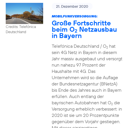
21. Dezember 2020
MOBILFUNKVERSORGUNG:
Große Fortschritte
Credits: Telefónica
beim O
Netzausbau
2
Deutschland
in Bayern
Telefónica Deutschland / O
hat
2
sein 4G Netz in Bayern in diesem
Jahr massiv ausgebaut und versorgt
nun nahezu 97 Prozent der
Haushalte mit 4G. Das
Unternehmen wird so die Auflage
der Bundesnetzagentur (BNetzA)
bis Ende des Jahres auch in Bayern
erfüllen. Auch entlang der
bayrischen Autobahnen hat O
die
2
Versorgung erheblich verbessert: in
2020 ist sie um 20 Prozentpunkte
gegenüber dem Vorjahr gestiegen.
Mit dieser einzigartigen