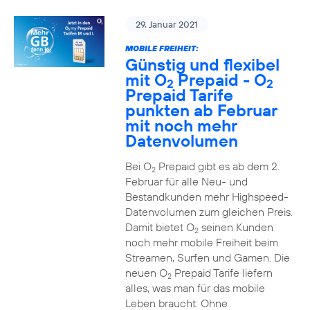
29. Januar 2021
MOBILE FREIHEIT:
Günstig und flexibel
mit O
Prepaid - O
2
2
Prepaid Tarife
punkten ab Februar
mit noch mehr
Datenvolumen
Bei O
Prepaid gibt es ab dem 2.
2
Februar für alle Neu- und
Bestandkunden mehr Highspeed-
Datenvolumen zum gleichen Preis.
Damit bietet O
seinen Kunden
2
noch mehr mobile Freiheit beim
Streamen, Surfen und Gamen. Die
neuen O
Prepaid Tarife liefern
2
alles, was man für das mobile
Leben braucht: Ohne