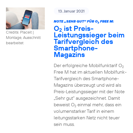
13. Januar 2021
NOTE „SEHR GUT“ FÜR O
FREE M:
2
O
ist Preis-
2
Credits: Placeit
|
Leistungssieger beim
Montage, Ausschnitt
Tarifvergleich des
bearbeitet
Smartphone-
Magazins
Der erfolgreiche Mobilfunktarif O
2
Free M hat im aktuellen Mobilfunk-
Tarifvergleich des Smartphone-
Magazins überzeugt und wird als
Preis-Leistungssieger mit der Note
„Sehr gut“ ausgezeichnet. Damit
beweist O
einmal mehr, dass ein
2
volumenstarker Tarif in einem
leitungsstarken Netz nicht teuer
sein muss.