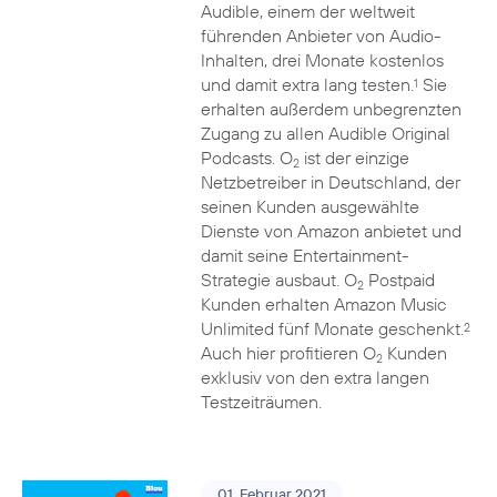
Audible, einem der weltweit
führenden Anbieter von Audio-
Inhalten, drei Monate kostenlos
und damit extra lang testen.
Sie
1
erhalten außerdem unbegrenzten
Zugang zu allen Audible Original
Podcasts. O
ist der einzige
2
Netzbetreiber in Deutschland, der
seinen Kunden ausgewählte
Dienste von Amazon anbietet und
damit seine Entertainment-
Strategie ausbaut. O
Postpaid
2
Kunden erhalten Amazon Music
Unlimited fünf Monate geschenkt.
2
Auch hier profitieren O
Kunden
2
exklusiv von den extra langen
Testzeiträumen.
01. Februar 2021