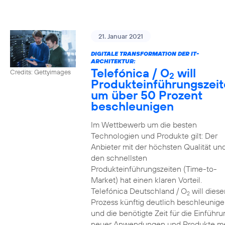
21. Januar 2021
DIGITALE TRANSFORMATION DER IT-
ARCHITEKTUR:
Telefónica / O
will
Credits: Gettyimages
2
Produkteinführungszei
um über 50 Prozent
beschleunigen
Im Wettbewerb um die besten
Technologien und Produkte gilt: Der
Anbieter mit der höchsten Qualität un
den schnellsten
Produkteinführungszeiten (Time-to-
Market) hat einen klaren Vorteil.
Telefónica Deutschland / O
will diese
2
Prozess künftig deutlich beschleunig
und die benötigte Zeit für die Einführu
neuer Anwendungen und Produkte m