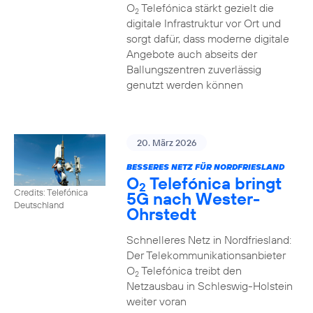
O
Telefónica stärkt gezielt die
2
digitale Infrastruktur vor Ort und
sorgt dafür, dass moderne digitale
Angebote auch abseits der
Ballungszentren zuverlässig
genutzt werden können
20. März 2026
BESSERES NETZ FÜR NORDFRIESLAND
O
Telefónica bringt
2
Credits: Telefónica
5G nach Wester-
Deutschland
Ohrstedt
Schnelleres Netz in Nordfriesland:
Der Telekommunikationsanbieter
O
Telefónica treibt den
2
Netzausbau in Schleswig-Holstein
weiter voran