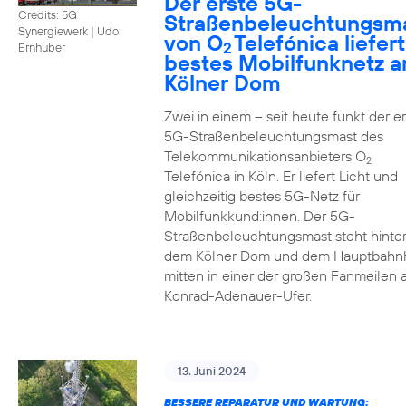
Der erste 5G-
Credits: 5G
Straßenbeleuchtungsm
Synergiewerk | Udo
von O
Telefónica liefert
2
Ernhuber
bestes Mobilfunknetz 
Kölner Dom
Zwei in einem – seit heute funkt der er
5G-Straßenbeleuchtungsmast des
Telekommunikationsanbieters O
2
Telefónica in Köln. Er liefert Licht und
gleichzeitig bestes 5G-Netz für
Mobilfunkkund:innen. Der 5G-
Straßenbeleuchtungsmast steht hinte
dem Kölner Dom und dem Hauptbahn
mitten in einer der großen Fanmeilen
Konrad-Adenauer-Ufer.
13. Juni 2024
BESSERE REPARATUR UND WARTUNG: