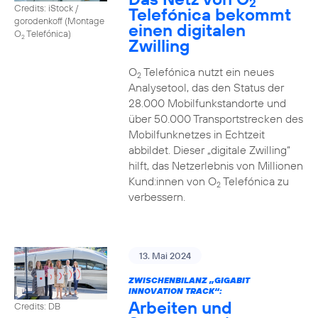
2
Credits: iStock /
Telefónica bekommt
gorodenkoff (Montage
einen digitalen
O
Telefónica)
2
Zwilling
O
Telefónica nutzt ein neues
2
Analysetool, das den Status der
28.000 Mobilfunkstandorte und
über 50.000 Transportstrecken des
Mobilfunknetzes in Echtzeit
abbildet. Dieser „digitale Zwilling“
hilft, das Netzerlebnis von Millionen
Kund:innen von O
Telefónica zu
2
verbessern.
13. Mai 2024
ZWISCHENBILANZ „GIGABIT
INNOVATION TRACK“:
Arbeiten und
Credits: DB