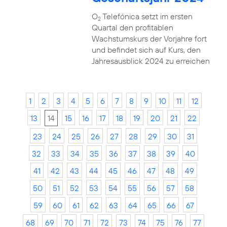
O
Telefónica setzt im ersten
2
Quartal den profitablen
Wachstumskurs der Vorjahre fort
und befindet sich auf Kurs, den
Jahresausblick 2024 zu erreichen
1
2
3
4
5
6
7
8
9
10
11
12
13
14
15
16
17
18
19
20
21
22
23
24
25
26
27
28
29
30
31
32
33
34
35
36
37
38
39
40
41
42
43
44
45
46
47
48
49
50
51
52
53
54
55
56
57
58
59
60
61
62
63
64
65
66
67
68
69
70
71
72
73
74
75
76
77