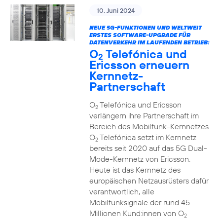
10. Juni 2024
NEUE 5G-FUNKTIONEN UND WELTWEIT
ERSTES SOFTWARE-UPGRADE FÜR
DATENVERKEHR IM LAUFENDEN BETRIEB:
O
Telefónica und
2
Ericsson erneuern
Kernnetz-
Partnerschaft
O
Telefónica und Ericsson
2
verlängern ihre Partnerschaft im
Bereich des Mobilfunk-Kernnetzes.
O
Telefónica setzt im Kernnetz
2
bereits seit 2020 auf das 5G Dual-
Mode-Kernnetz von Ericsson.
Heute ist das Kernnetz des
europäischen Netzausrüsters dafür
verantwortlich, alle
Mobilfunksignale der rund 45
Millionen Kund:innen von O
2