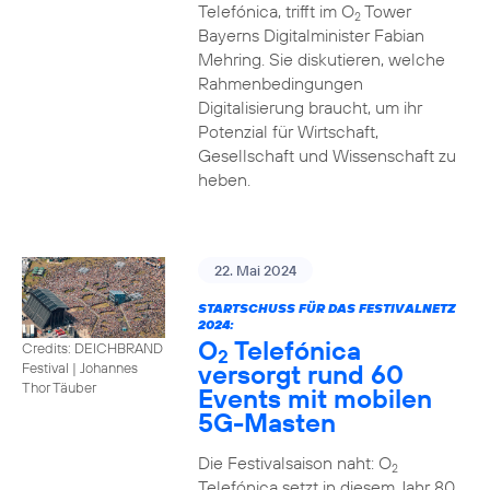
Telefónica, trifft im O
Tower
2
Bayerns Digitalminister Fabian
Mehring. Sie diskutieren, welche
Rahmenbedingungen
Digitalisierung braucht, um ihr
Potenzial für Wirtschaft,
Gesellschaft und Wissenschaft zu
heben.
22. Mai 2024
STARTSCHUSS FÜR DAS FESTIVALNETZ
2024:
O
Telefónica
Credits: DEICHBRAND
2
versorgt rund 60
Festival | Johannes
Thor Täuber
Events mit mobilen
5G-Masten
Die Festivalsaison naht: O
2
Telefónica setzt in diesem Jahr 80