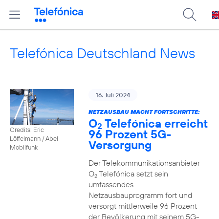
Telefónica Deutschland News
16. Juli 2024
NETZAUSBAU MACHT FORTSCHRITTE:
O
Telefónica erreicht
2
Credits: Eric
96 Prozent 5G-
Löffelmann / Abel
Versorgung
Mobilfunk
Der Telekommunikationsanbieter
O
Telefónica setzt sein
2
umfassendes
Netzausbauprogramm fort und
versorgt mittlerweile 96 Prozent
der Bevölkerung mit seinem 5G-