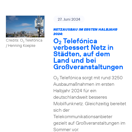
27. Juni 2024
NETZAUSBAU IM ERSTEN HALBJAHR
2024:
O
Telefónica
Credits: O
Telefónica
2
2
verbessert Netz in
/ Henning Koepke
Städten, auf dem
Land und bei
Großveranstaltungen
O
Telefónica sorgt mit rund 3250
2
Ausbaumaßnahmen im ersten
Halbjahr 2024 für ein
deutschlandweit besseres
Mobilfunknetz. Gleichzeitig bereitet
sich der
Telekommunikationsanbieter
gezielt auf Großveranstaltungen im
Sommer vor.