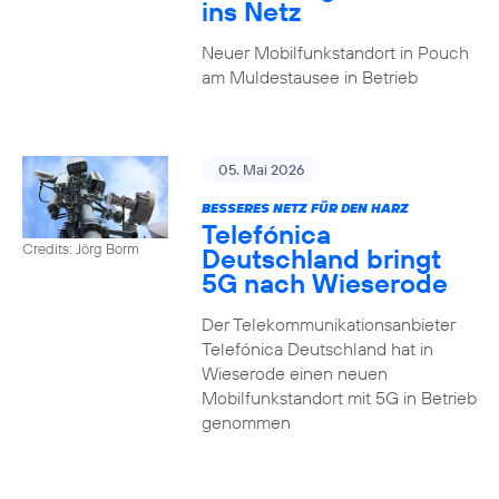
ins Netz
Neuer Mobilfunkstandort in Pouch
am Muldestausee in Betrieb
05. Mai 2026
BESSERES NETZ FÜR DEN HARZ
Telefónica
Credits: Jörg Borm
Deutschland bringt
5G nach Wieserode
Der Telekommunikationsanbieter
Telefónica Deutschland hat in
Wieserode einen neuen
Mobilfunkstandort mit 5G in Betrieb
genommen