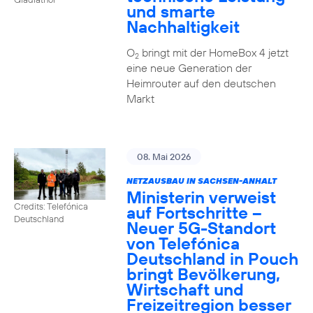
und smarte
Nachhaltigkeit
O
bringt mit der HomeBox 4 jetzt
2
eine neue Generation der
Heimrouter auf den deutschen
Markt
08. Mai 2026
NETZAUSBAU IN SACHSEN-ANHALT
Ministerin verweist
Credits: Telefónica
auf Fortschritte –
Deutschland
Neuer 5G-Standort
von Telefónica
Deutschland in Pouch
bringt Bevölkerung,
Wirtschaft und
Freizeitregion besser