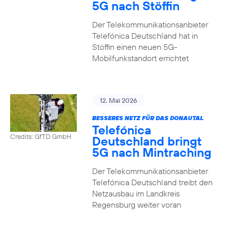
5G nach Stöffin
Der Telekommunikationsanbieter
Telefónica Deutschland hat in
Stöffin einen neuen 5G-
Mobilfunkstandort errichtet
12. Mai 2026
BESSERES NETZ FÜR DAS DONAUTAL
Telefónica
Credits: GfTD GmbH
Deutschland bringt
5G nach Mintraching
Der Telekommunikationsanbieter
Telefónica Deutschland treibt den
Netzausbau im Landkreis
Regensburg weiter voran