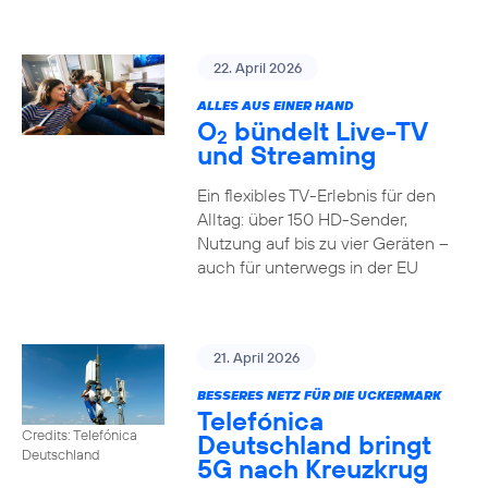
22. April 2026
ALLES AUS EINER HAND
O
bündelt Live-TV
2
und Streaming
Ein flexibles TV-Erlebnis für den
Alltag: über 150 HD-Sender,
Nutzung auf bis zu vier Geräten –
auch für unterwegs in der EU
21. April 2026
BESSERES NETZ FÜR DIE UCKERMARK
Telefónica
Credits: Telefónica
Deutschland bringt
Deutschland
5G nach Kreuzkrug