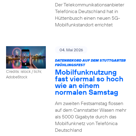
Der Telekommunikationsanbieter
Telefónica Deutschland hat in
Hüttenbusch einen neuen 5G-
Mobilfunkstandort errichtet
04. Mai 2026
DATENREKORD AUF DEM STUTTGARTER
FRÜHLINGSFEST
Mobilfunknutzung
Credits: istock / tichr,
fast viermal so hoch
AdobeStock
wie an einem
normalen Samstag
Am zweiten Festsamstag flossen
auf dem Cannstatter Wasen mehr
als 5000 Gigabyte durch das
Mobilfunknetz von Telefónica
Deutschland