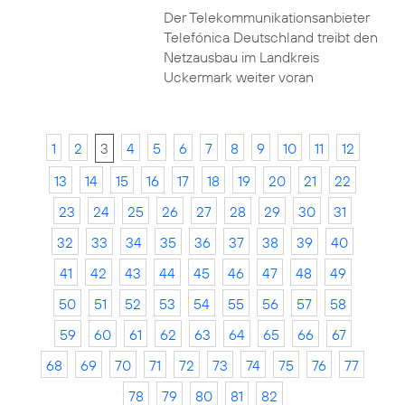
Der Telekommunikationsanbieter
Telefónica Deutschland treibt den
Netzausbau im Landkreis
Uckermark weiter voran
1
2
3
4
5
6
7
8
9
10
11
12
13
14
15
16
17
18
19
20
21
22
23
24
25
26
27
28
29
30
31
32
33
34
35
36
37
38
39
40
41
42
43
44
45
46
47
48
49
50
51
52
53
54
55
56
57
58
59
60
61
62
63
64
65
66
67
68
69
70
71
72
73
74
75
76
77
78
79
80
81
82