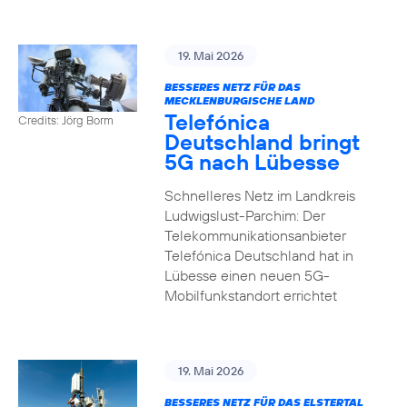
19. Mai 2026
BESSERES NETZ FÜR DAS
MECKLENBURGISCHE LAND
Telefónica
Credits: Jörg Borm
Deutschland bringt
5G nach Lübesse
Schnelleres Netz im Landkreis
Ludwigslust-Parchim: Der
Telekommunikationsanbieter
Telefónica Deutschland hat in
Lübesse einen neuen 5G-
Mobilfunkstandort errichtet
19. Mai 2026
BESSERES NETZ FÜR DAS ELSTERTAL