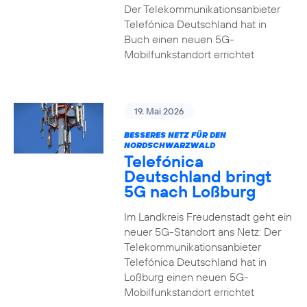
Der Telekommunikationsanbieter
Telefónica Deutschland hat in
Buch einen neuen 5G-
Mobilfunkstandort errichtet
19. Mai 2026
BESSERES NETZ FÜR DEN
NORDSCHWARZWALD
Telefónica
Deutschland bringt
5G nach Loßburg
Im Landkreis Freudenstadt geht ein
neuer 5G-Standort ans Netz: Der
Telekommunikationsanbieter
Telefónica Deutschland hat in
Loßburg einen neuen 5G-
Mobilfunkstandort errichtet