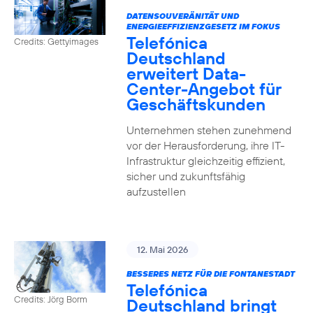
DATENSOUVERÄNITÄT UND
ENERGIEEFFIZIENZGESETZ IM FOKUS
Telefónica
Credits: Gettyimages
Deutschland
erweitert Data-
Center-Angebot für
Geschäftskunden
Unternehmen stehen zunehmend
vor der Herausforderung, ihre IT-
Infrastruktur gleichzeitig effizient,
sicher und zukunftsfähig
aufzustellen
12. Mai 2026
BESSERES NETZ FÜR DIE FONTANESTADT
Telefónica
Credits: Jörg Borm
Deutschland bringt