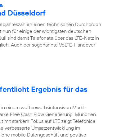
R:
nd Düsseldorf
Halbjahreszahlen einen technischen Durchbruch
t nun für einige der wichtigsten deutschen
Juli sind damit Telefonate über das LTE-Netz in
glich. Auch der sogenannte VoLTE-Handover
entlicht Ergebnis für das
 in einem wettbewerbsintensiven Markt.
arke Free Cash Flow Generierung. München.
t mit starkem Fokus auf LTE zeigt Telefónica
ine verbesserte Umsatzentwicklung im
eiche mobile Datengeschäft und positive