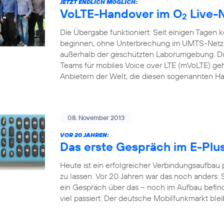
JETZT ENDLICH MÖGLICH:
VoLTE-Handover im O
Live-
2
Die Übergabe funktioniert: Seit einigen Tagen 
beginnen, ohne Unterbrechung im UMTS-Netz f
außerhalb der geschützten Laborumgebung. Du
Teams für mobiles Voice over LTE (mVoLTE) geh
Anbietern der Welt, die diesen sogenannten H
08. November 2013
VOR 20 JAHREN:
Das erste Gespräch im E-Plu
Heute ist ein erfolgreicher Verbindungsaufbau
zu lassen. Vor 20 Jahren war das noch anders. S
ein Gespräch über das – noch im Aufbau befindl
viel passiert: Der deutsche Mobilfunkmarkt bleib