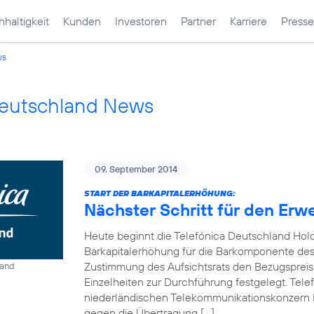
haltigkeit
Kunden
Investoren
Partner
Karriere
Presse
ws
Deutschland News
09. September 2014
START DER BARKAPITALERHÖHUNG:
Nächster Schritt für den Erw
Heute beginnt die Telefónica Deutschland Hol
Barkapitalerhöhung für die Barkomponente des 
Zustimmung des Aufsichtsrats den Bezugspreis
land
Einzelheiten zur Durchführung festgelegt. Tel
niederländischen Telekommunikationskonzern 
gegen die Übertragung […]