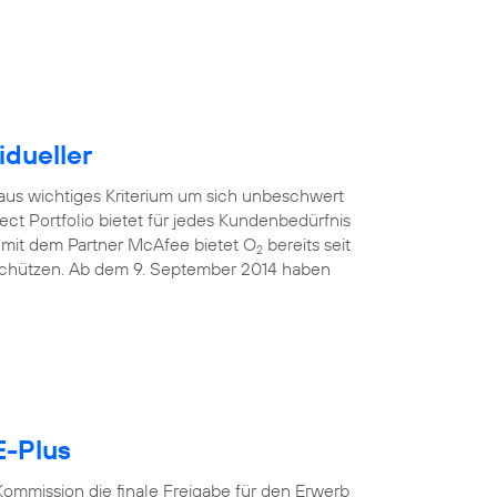
idueller
raus wichtiges Kriterium um sich unbeschwert
ect Portfolio bietet für jedes Kundenbedürfnis
mit dem Partner McAfee bietet O
bereits seit
2
 schützen. Ab dem 9. September 2014 haben
E-Plus
ommission die finale Freigabe für den Erwerb