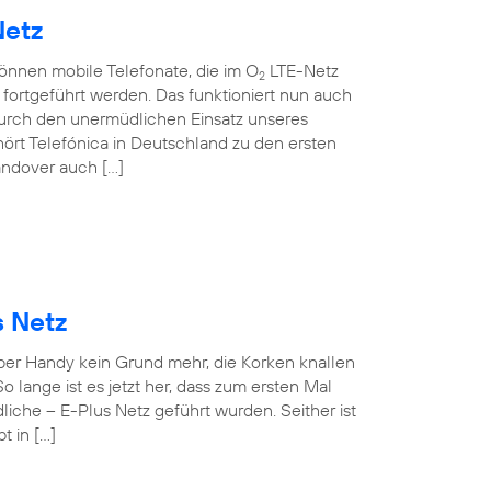
Netz
können mobile Telefonate, die im O
LTE-Netz
2
ortgeführt werden. Das funktioniert nun auch
rch den unermüdlichen Einsatz unseres
ört Telefónica in Deutschland zu den ersten
andover auch […]
s Netz
 per Handy kein Grund mehr, die Korken knallen
o lange ist es jetzt her, dass zum ersten Mal
iche – E-Plus Netz geführt wurden. Seither ist
t in […]