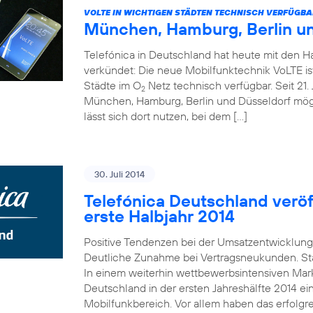
VOLTE IN WICHTIGEN STÄDTEN TECHNISCH VERFÜGBA
München, Hamburg, Berlin u
Telefónica in Deutschland hat heute mit den 
verkündet: Die neue Mobilfunktechnik VoLTE is
Städte im O
Netz technisch verfügbar. Seit 21. 
2
München, Hamburg, Berlin und Düsseldorf mö
lässt sich dort nutzen, bei dem […]
30. Juli 2014
Telefónica Deutschland veröff
erste Halbjahr 2014
Positive Tendenzen bei der Umsatzentwicklung
Deutliche Zunahme bei Vertragsneukunden. St
In einem weiterhin wettbewerbsintensiven Mark
Deutschland in der ersten Jahreshälfte 2014 e
Mobilfunkbereich. Vor allem haben das erfolgr