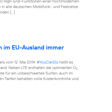
160 High-End-Funktionen einer hochmodernen
e in alle deutschen Mobilfunk- und Festnetze.
enden […]
en im EU-Ausland immer
els vom 12. Mai 2014:
#YouCanDo
heißt es
land. Neben LTE enthalten die optimierten O
2
kete für ein unbeschwertes Surfen, auch im
n Tarifen behalten volle Kostenkontrolle und