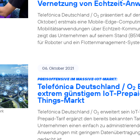
Vernetzung von Echtzeit-A
Telefónica Deutschland / O
präsentiert auf de
2
Oktober) erstmals eine Mobile-Edge-Computing
Mobilitätsanwendungen über Echtzeit-Kommun
zeigt das Unternehmen auf seinem Stand (B51
für Roboter und ein Flottenmanagement-Syste
06. Oktober 2021
PREISOFFENSIVE IM MASSIVE-IOT-MARKT:
Telefónica Deutschland / O
B
2
extrem günstigem IoT-Prepaid
Things-Markt
Telefónica Deutschland / O
erweitert sein IoT-
ork
2
Prepaid-Tarif ergänzt den bereits bekannten Ta
Unternehmen einen einfach zu administrierenden
Anwendungen mit geringem Datenübertragungs
gedacht ist.