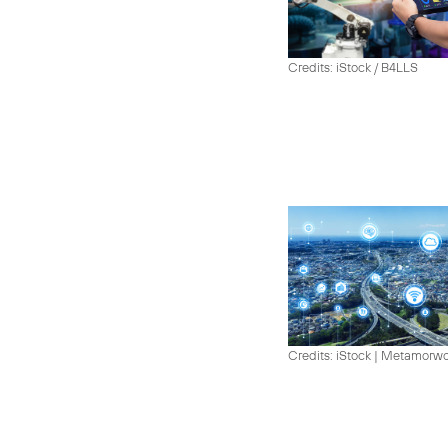
Credits: iStock / B4LLS
Credits: iStock | Metamorw