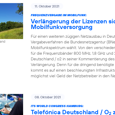
11. Oktober 2021
FREQUENZVERGABE IM MOBILFUNK:
Verlängerung der Lizenzen si
Mobilfunkversorgung
Für einen weiteren zügigen Netzausbau in Deu
Vergabeverfahren die Bundesnetzagentur (BNe
land
Mobilfunkspektrum wählt. Von den verschieden
für die Frequenzbänder 800 MHz, 1,8 GHz und 2,6
Deutschland / o2 in seiner Kommentierung des P
Verlängerung. Denn für die dringend benötigte 
kommt es auf einen beschleunigten Infrastrukt
möglichst viel Geld der Netzbetreiber in den N
08. Oktober 2021
ITS WORLD CONGRESS HAMBURG:
Telefónica Deutschland / O
z
2