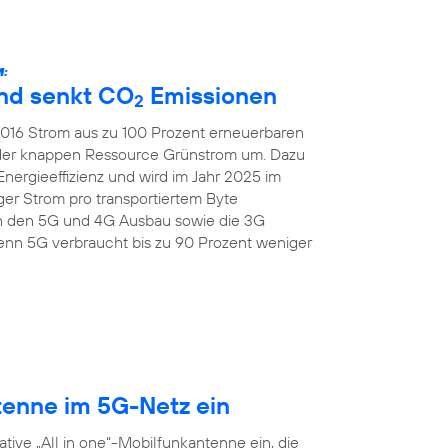
:
und senkt CO
Emissionen
2
 2016 Strom aus zu 100 Prozent erneuerbaren
 der knappen Ressource Grünstrom um. Dazu
Energieeffizienz und wird im Jahr 2025 im
er Strom pro transportiertem Byte
ch den 5G und 4G Ausbau sowie die 3G
nn 5G verbraucht bis zu 90 Prozent weniger
tenne im 5G-Netz ein
tive „All in one“-Mobilfunkantenne ein, die