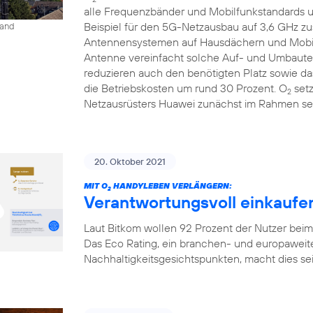
alle Frequenzbänder und Mobilfunkstandards un
Beispiel für den 5G-Netzausbau auf 3,6 GHz 
land
Antennensystemen auf Hausdächern und Mobilfu
Antenne vereinfacht solche Auf- und Umbauten
reduzieren auch den benötigten Platz sowie 
die Betriebskosten um rund 30 Prozent. O
setz
2
Netzausrüsters Huawei zunächst im Rahmen sei
20. Oktober 2021
MIT O
HANDYLEBEN VERLÄNGERN:
2
Verantwortungsvoll einkaufen
Laut Bitkom wollen 92 Prozent der Nutzer bei
Das Eco Rating, ein branchen- und europaweit
Nachhaltigkeitsgesichtspunkten, macht dies seit