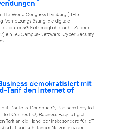
nwendungen
m ITS World Congress Hamburg (11.-15.
-Vernetzungslösung, die digitale
ikation im 5G Netz möglich macht. Zudem
42) ein 5G Campus-Netzwerk, Cyber Security
m.
usiness demokratisiert mit
-Tarif den Internet of
Tarif-Portfolio: Der neue O
Business Easy IoT
2
rif IoT Connect. O
Business Easy IoT gibt
2
 Tarif an die Hand, der insbesondere für IoT-
bedarf und sehr langer Nutzungsdauer