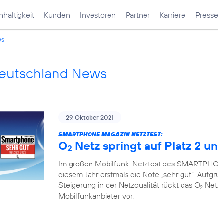
haltigkeit
Kunden
Investoren
Partner
Karriere
Presse
ws
Deutschland News
29. Oktober 2021
SMARTPHONE MAGAZIN NETZTEST:
O
Netz springt auf Platz 2 un
2
Im großen Mobilfunk-Netztest des SMARTPHON
diesem Jahr erstmals die Note „sehr gut“. Auf
Steigerung in der Netzqualität rückt das O
Netz
2
Mobilfunkanbieter vor.