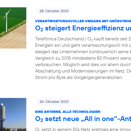
28. Oktober 2021
VERANTWORTUNGSVOLLER UMGANG MIT GRÜNSTROM
O
steigert Energieeffizienz 
2
Telefónica Deutschland / O
kauft bereits seit
2
Energien ein und geht verantwortungsvoll mit
steigert das Unternehmen kontinuierlich seine 
Vergleich zu 2015 mindestens 82 Prozent wenig
verbrauchen. Möglich wird dies vor allem dur
Abschaltung und Modernisierungen im Netz. De
Strom pro Byte als Vorgängergenerationen.
26. Oktober 2021
EINE ANTENNE, ALLE TECHNOLOGIEN:
O
setzt neue „All in one“-An
2
O
setzt in seinem 5G-Netz erstmals eine innova
2