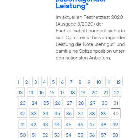
Leistung“
Im aktuellen Festnetztest 2020
(Ausgabe 8/2020) der
Fachzeitschrift connect sicherte
sich O
mit einer hervorragenden
2
Leistung die Note „sehr gut“ und
damit eine Spitzenposition unter
den nationalen Anbietern.
1
2
3
4
5
6
7
8
9
10
11
12
13
14
15
16
17
18
19
20
21
22
23
24
25
26
27
28
29
30
31
32
33
34
35
36
37
38
39
40
41
42
43
44
45
46
47
48
49
50
51
52
53
54
55
56
57
58