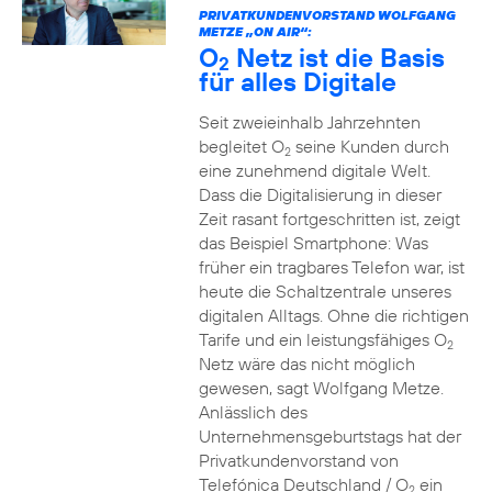
PRIVATKUNDENVORSTAND WOLFGANG
METZE „ON AIR“:
O
Netz ist die Basis
2
für alles Digitale
Seit zweieinhalb Jahrzehnten
begleitet O
seine Kunden durch
2
eine zunehmend digitale Welt.
Dass die Digitalisierung in dieser
Zeit rasant fortgeschritten ist, zeigt
das Beispiel Smartphone: Was
früher ein tragbares Telefon war, ist
heute die Schaltzentrale unseres
digitalen Alltags. Ohne die richtigen
Tarife und ein leistungsfähiges O
2
Netz wäre das nicht möglich
gewesen, sagt Wolfgang Metze.
Anlässlich des
Unternehmensgeburtstags hat der
Privatkundenvorstand von
Telefónica Deutschland / O
ein
2