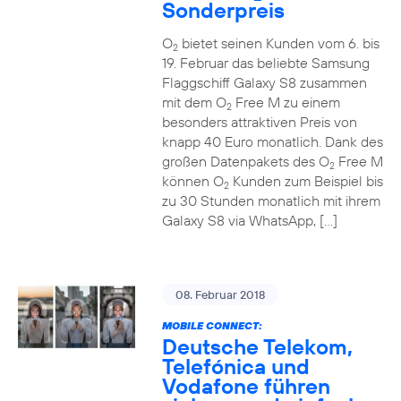
Sonderpreis
O
bietet seinen Kunden vom 6. bis
2
19. Februar das beliebte Samsung
Flaggschiff Galaxy S8 zusammen
mit dem O
Free M zu einem
2
besonders attraktiven Preis von
knapp 40 Euro monatlich. Dank des
großen Datenpakets des O
Free M
2
können O
Kunden zum Beispiel bis
2
zu 30 Stunden monatlich mit ihrem
Galaxy S8 via WhatsApp, […]
08. Februar 2018
MOBILE CONNECT:
Deutsche Telekom,
Telefónica und
Vodafone führen