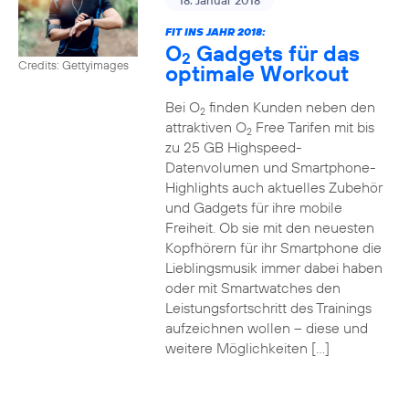
18. Januar 2018
FIT INS JAHR 2018:
O
Gadgets für das
2
Credits: Gettyimages
optimale Workout
Bei O
finden Kunden neben den
2
attraktiven O
Free Tarifen mit bis
2
zu 25 GB Highspeed-
Datenvolumen und Smartphone-
Highlights auch aktuelles Zubehör
und Gadgets für ihre mobile
Freiheit. Ob sie mit den neuesten
Kopfhörern für ihr Smartphone die
Lieblingsmusik immer dabei haben
oder mit Smartwatches den
Leistungsfortschritt des Trainings
aufzeichnen wollen – diese und
weitere Möglichkeiten […]