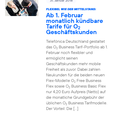
31. Januar 2018
FLEXIBEL WIE DER MITTELSTAND:
Ab 1. Februar
monatlich kündbare
Tarife für O
2
Geschäftskunden
Telefónica Deutschland gestaltet
das O
Business Tarif-Portfolio ab 1.
2
Februar noch flexibler und
ermöglicht seinen
Geschäftskunden mehr mobile
Freiheit als zuvor. Dabei zahlen
Neukunden für die beiden neuen
Flex-Modelle O
Free Business
2
Flex sowie O
Business Basic Flex
2
nur 4,20 Euro Aufpreis (Netto) auf
die monatliche Grundgebühr der
üblichen O
Business Tarifmodelle.
2
Der Vorteil: Die […]