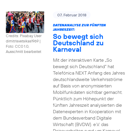
07. Februar 2018
DATENANALYSE ZUR FÜNFTEN
JAHRESZEIT:
So bewegt sich
Credits: Pixabay User
Deutschland zu
dimitrisvetsikas1969
|
Foto: CC0 1.0,
Karneval
Ausschnitt bearbeitet
Mit der interaktiven Karte „So
bewegt sich Deutschland“ hat
Telefónica NEXT Anfang des Jahres
deutschlandweite Verkehrsströme
auf Basis von anonymisierten
Mobilfunkdaten sichtbar gemacht.
Pünktlich zum Höhepunkt der
fünften Jahreszeit analysierten die
Datenexperten in Kooperation mit
dem Bundesverband Digitale
Wirtschaft (BVDW). e.V. das
Reiseverhalten rund um Karneval