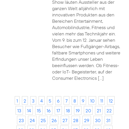
Show läuten Aussteller aus der
ganzen Welt alljährlich mit
innovativen Produkten aus den
Bereichen Entertainment,
Automobilindustrie, Fitness und
vielen mehr das Technikjahr ein.
Vom 9. bis zum 12. Januar sehen
Besucher wie Fußgänger-Airbags,
faltbare Smartphones und weitere
Erfindungen unser Leben
beeinflussen werden. Ob Fitness-
oder IoT- Begeisterter, auf der
Consumer Electronics […]
1
2
3
4
5
6
7
8
9
10
11
12
13
14
15
16
17
18
19
20
21
22
23
24
25
26
27
28
29
30
31