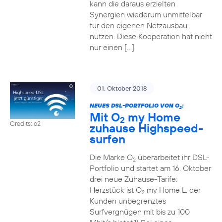
kann die daraus erzielten
Synergien wiederum unmittelbar
für den eigenen Netzausbau
nutzen. Diese Kooperation hat nicht
nur einen […]
01. Oktober 2018
NEUES DSL-PORTFOLIO VON O
:
2
Mit O
my Home
2
Credits: o2
zuhause Highspeed-
surfen
Die Marke O
überarbeitet ihr DSL-
2
Portfolio und startet am 16. Oktober
drei neue Zuhause-Tarife:
Herzstück ist O
my Home L, der
2
Kunden unbegrenztes
Surfvergnügen mit bis zu 100