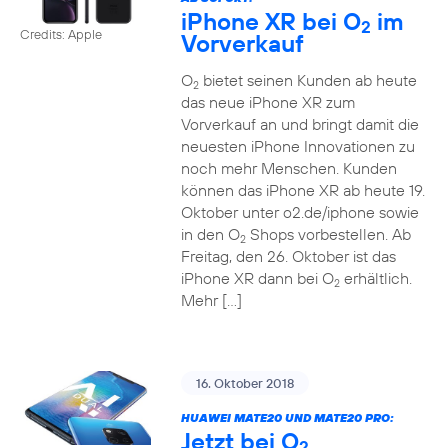
iPhone XR bei O
im
2
Credits: Apple
Vorverkauf
O
bietet seinen Kunden ab heute
2
das neue iPhone XR zum
Vorverkauf an und bringt damit die
neuesten iPhone Innovationen zu
noch mehr Menschen. Kunden
können das iPhone XR ab heute 19.
Oktober unter o2.de/iphone sowie
in den O
Shops vorbestellen. Ab
2
Freitag, den 26. Oktober ist das
iPhone XR dann bei O
erhältlich.
2
Mehr […]
16. Oktober 2018
HUAWEI MATE20 UND MATE20 PRO:
Jetzt bei O
2