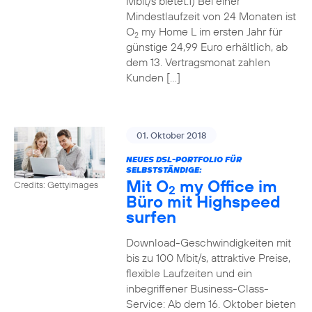
Mbit/s bietet.1) Bei einer
Mindestlaufzeit von 24 Monaten ist
O
my Home L im ersten Jahr für
2
günstige 24,99 Euro erhältlich, ab
dem 13. Vertragsmonat zahlen
Kunden […]
01. Oktober 2018
NEUES DSL-PORTFOLIO FÜR
SELBSTSTÄNDIGE:
Mit O
my Office im
Credits: Gettyimages
2
Büro mit Highspeed
surfen
Download-Geschwindigkeiten mit
bis zu 100 Mbit/s, attraktive Preise,
flexible Laufzeiten und ein
inbegriffener Business-Class-
Service: Ab dem 16. Oktober bieten