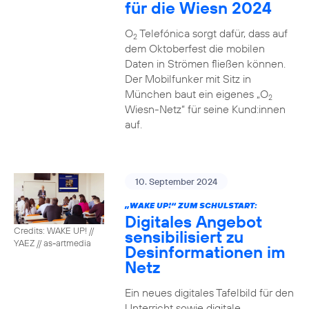
für die Wiesn 2024
O
Telefónica sorgt dafür, dass auf
2
dem Oktoberfest die mobilen
Daten in Strömen fließen können.
Der Mobilfunker mit Sitz in
München baut ein eigenes „O
2
Wiesn-Netz“ für seine Kund:innen
auf.
10. September 2024
„WAKE UP!“ ZUM SCHULSTART:
Digitales Angebot
Credits: WAKE UP! //
sensibilisiert zu
YAEZ // as-artmedia
Desinformationen im
Netz
Ein neues digitales Tafelbild für den
Unterricht sowie digitale