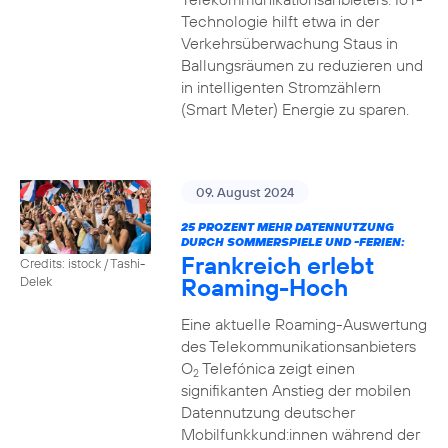
Technologie hilft etwa in der
Verkehrsüberwachung Staus in
Ballungsräumen zu reduzieren und
in intelligenten Stromzählern
(Smart Meter) Energie zu sparen.
09. August 2024
25 PROZENT MEHR DATENNUTZUNG
DURCH SOMMERSPIELE UND -FERIEN:
Frankreich erlebt
Credits: istock / Tashi-
Roaming-Hoch
Delek
Eine aktuelle Roaming-Auswertung
des Telekommunikationsanbieters
O
Telefónica zeigt einen
2
signifikanten Anstieg der mobilen
Datennutzung deutscher
Mobilfunkkund:innen während der