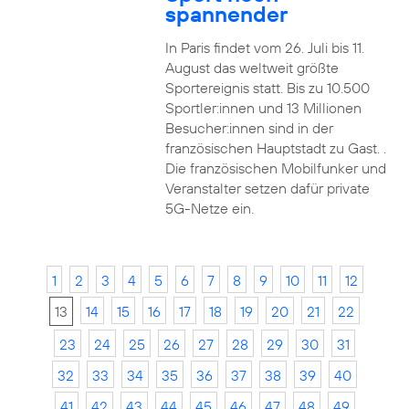
spannender
In Paris findet vom 26. Juli bis 11.
August das weltweit größte
Sportereignis statt. Bis zu 10.500
Sportler:innen und 13 Millionen
Besucher:innen sind in der
französischen Hauptstadt zu Gast. .
Die französischen Mobilfunker und
Veranstalter setzen dafür private
5G-Netze ein.
1
2
3
4
5
6
7
8
9
10
11
12
13
14
15
16
17
18
19
20
21
22
23
24
25
26
27
28
29
30
31
32
33
34
35
36
37
38
39
40
41
42
43
44
45
46
47
48
49