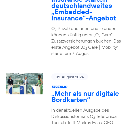
deutschlandweites
„Embedded-
Insurance“-Angebot
O
Privatkundinnen und -kunden
2
können künftig unter „O
Care“
2
Zusatzversicherungen buchen. Das
erste Angebot „O
Care | Mobility“
2
startet am 7. August.
05. August 2024
TECTALK:
„Mehr als nur digitale
Bordkarten“
In der aktuellen Ausgabe des
Diskussionsformats O
Telefónica
2
TecTalk trifft Markus Haas, CEO