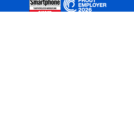
Home
Unternehmen
Netze
Nachhaltigkeit
Kunden
Investoren
Partner
Karriere
Presse
News
Privatkunden
Geschäftskunden
Worldwide
BASECAMP
AGB
Kontakt
ElektroG / BattG
Datenschutz
Hinweisgeberverfahren