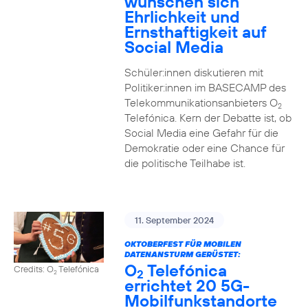
wünschen sich
Ehrlichkeit und
Ernsthaftigkeit auf
Social Media
Schüler:innen diskutieren mit
Politiker:innen im BASECAMP des
Telekommunikationsanbieters O
2
Telefónica. Kern der Debatte ist, ob
Social Media eine Gefahr für die
Demokratie oder eine Chance für
die politische Teilhabe ist.
11. September 2024
OKTOBERFEST FÜR MOBILEN
DATENANSTURM GERÜSTET:
O
Telefónica
Credits: O
Telefónica
2
2
errichtet 20 5G-
Mobilfunkstandorte