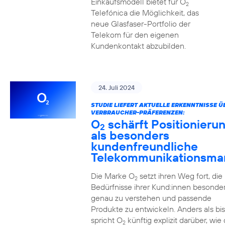
Einkaufsmodell bietet für O
2
Telefónica die Möglichkeit, das
neue Glasfaser-Portfolio der
Telekom für den eigenen
Kundenkontakt abzubilden.
24. Juli 2024
STUDIE LIEFERT AKTUELLE ERKENNTNISSE Ü
VERBRAUCHER-PRÄFERENZEN:
O
schärft Positionieru
2
als besonders
kundenfreundliche
Telekommunikationsma
Die Marke O
setzt ihren Weg fort, die
2
Bedürfnisse ihrer Kund:innen besonde
genau zu verstehen und passende
Produkte zu entwickeln. Anders als bi
spricht O
künftig explizit darüber, wie 
2