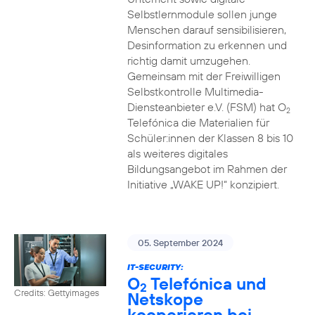
Selbstlernmodule sollen junge
Menschen darauf sensibilisieren,
Desinformation zu erkennen und
richtig damit umzugehen.
Gemeinsam mit der Freiwilligen
Selbstkontrolle Multimedia-
Diensteanbieter e.V. (FSM) hat O
2
Telefónica die Materialien für
Schüler:innen der Klassen 8 bis 10
als weiteres digitales
Bildungsangebot im Rahmen der
Initiative „WAKE UP!“ konzipiert.
05. September 2024
IT-SECURITY:
O
Telefónica und
2
Credits: Gettyimages
Netskope
kooperieren bei