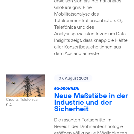
erweisen sich als internationales
Großereignis: Eine
Mobilitätsanalyse des
Telekommunikationsanbieters O
2
Telefónica und des
Analysespezialisten Invenium Data
Insights zeigt, dass knapp die Hälfte
aller Konzertbesucher:innen aus
dem Ausland anreiste.
07. August 2024
5G-DROHNEN:
Neue Maßstäbe in der
Credits: Telefónica
Industrie und der
S.A.
Sicherheit
Die rasanten Fortschritte im
Bereich der Drohnentechnologie
eröffnen völlig neue Möglichkeiten