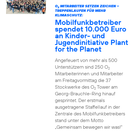
O
MITARBEITER SETZEN ZEICHEN –
2
TREPPENLAUFEN FÜR MEHR
KLIMASCHUTZ:
Mobilfunkbetreiber
spendet 10.000 Euro
an Kinder- und
Jugendinitiative Plant
for the Planet
Angefeuert von mehr als 500
Unterstützern sind 250 O
2
Mitarbeiterinnen und Mitarbeiter
am Freitagvormittag die 37
Stockwerke des O
Tower am
2
Georg-Brauchle-Ring hinauf
gesprintet. Der erstmals
ausgetragene Staffellauf in der
Zentrale des Mobilfunkbetreibers
stand unter dem Motto
„Gemeinsam bewegen wir was!“