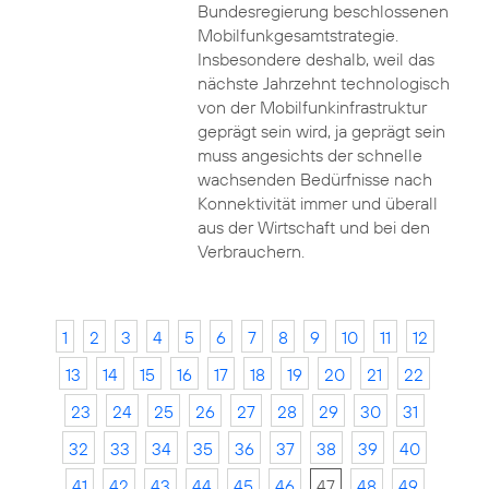
Bundesregierung beschlossenen
Mobilfunkgesamtstrategie.
Insbesondere deshalb, weil das
nächste Jahrzehnt technologisch
von der Mobilfunkinfrastruktur
geprägt sein wird, ja geprägt sein
muss angesichts der schnelle
wachsenden Bedürfnisse nach
Konnektivität immer und überall
aus der Wirtschaft und bei den
Verbrauchern.
1
2
3
4
5
6
7
8
9
10
11
12
13
14
15
16
17
18
19
20
21
22
23
24
25
26
27
28
29
30
31
32
33
34
35
36
37
38
39
40
41
42
43
44
45
46
47
48
49