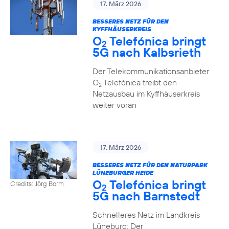
17. März 2026
BESSERES NETZ FÜR DEN
KYFFHÄUSERKREIS
O
Telefónica bringt
2
5G nach Kalbsrieth
Der Telekommunikationsanbieter
O
Telefónica treibt den
2
Netzausbau im Kyffhäuserkreis
weiter voran
17. März 2026
BESSERES NETZ FÜR DEN NATURPARK
LÜNEBURGER HEIDE
O
Telefónica bringt
Credits: Jörg Borm
2
5G nach Barnstedt
Schnelleres Netz im Landkreis
Lüneburg: Der