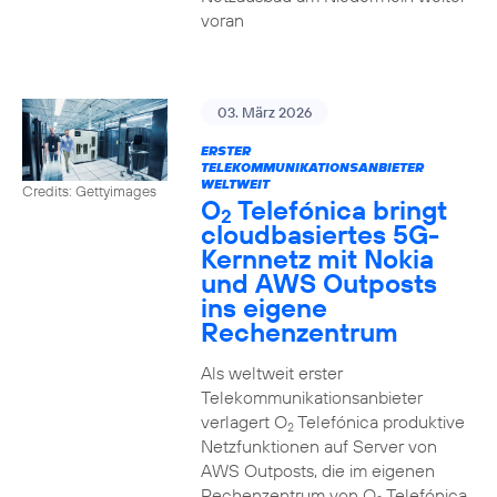
voran
03. März 2026
ERSTER
TELEKOMMUNIKATIONSANBIETER
WELTWEIT
Credits: Gettyimages
O
Telefónica bringt
2
cloudbasiertes 5G-
Kernnetz mit Nokia
und AWS Outposts
ins eigene
Rechenzentrum
Als weltweit erster
Telekommunikationsanbieter
verlagert O
Telefónica produktive
2
Netzfunktionen auf Server von
AWS Outposts, die im eigenen
Rechenzentrum von O
Telefónica