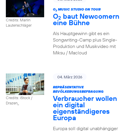
O
MUSIC STUDIO ON TOUR
2
O
baut Newcomern
2
Credits: Marlin
eine Bühne
Lautenschläger
Als Hauptgewinn gibt es ein
Songwriting-Camp plus Single-
Produktion und Musikvideo mit
Miksu / Macloud
04. März 2026
REPRÄSENTATIVE
BEVÖLKERUNGSBEFRAGUNG
Verbraucher wollen
Credits: iStock /
ein digital
Drazen_
eigenständigeres
Europa
Europa soll digital unabhängiger