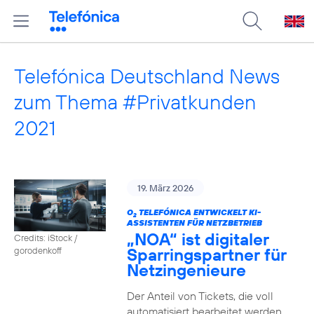
Telefónica Deutschland News
zum Thema #Privatkunden
2021
19. März 2026
O
TELEFÓNICA ENTWICKELT KI-
2
ASSISTENTEN FÜR NETZBETRIEB
„NOA“ ist digitaler
Credits: iStock /
Sparringspartner für
gorodenkoff
Netzingenieure
Der Anteil von Tickets, die voll
automatisiert bearbeitet werden