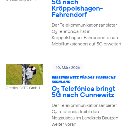
5G nach
Kröppelshagen-
Fahrendorf
Der Telekommunikationsanbieter
O
Telefónica hat in
2
Kröppelshagen-Fahrendorf einen
Mobilfunkstandort auf 5G erweitert
10. März 2026
BESSERES NETZ FÜR DAS SORBISCHE
KERNLAND
O
Telefónica bringt
Credits: GfTD GmbH
2
5G nach Cunnewitz
Der Telekommunikationsanbieter
O
Telefónica treibt den
2
Netzausbau im Landkreis Bautzen
weiter voran