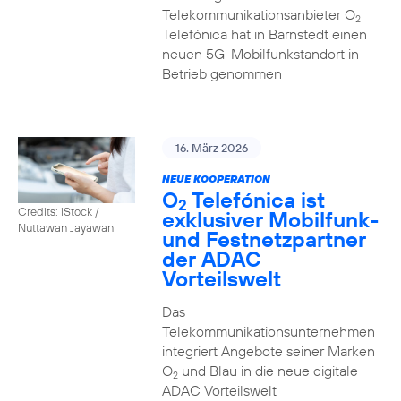
Telekommunikationsanbieter O
2
Telefónica hat in Barnstedt einen
neuen 5G-Mobilfunkstandort in
Betrieb genommen
16. März 2026
NEUE KOOPERATION
O
Telefónica ist
2
Credits: iStock /
exklusiver Mobilfunk-
Nuttawan Jayawan
und Festnetzpartner
der ADAC
Vorteilswelt
Das
Telekommunikationsunternehmen
integriert Angebote seiner Marken
O
und Blau in die neue digitale
2
ADAC Vorteilswelt