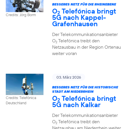
BESSERES NETZ FÜR DIE RHEINEBENE
O
Telefónica bringt
2
Credits: Jörg Borm
5G nach Kappel-
Grafenhausen
Der Telekommunikationsanbieter
O
Telefónica treibt den
2
Netzausbau in der Region Ortenau
weiter voran
03. März 2026
BESSERES NETZ FÜR DIE HISTORISCHE
STADT AM NIEDERRHEIN
O
Telefónica bringt
Credits: Telefónica
2
5G nach Kalkar
Deutschland
Der Telekommunikationsanbieter
O
Telefónica treibt den
2
Netzausbau am Niederrhein weiter