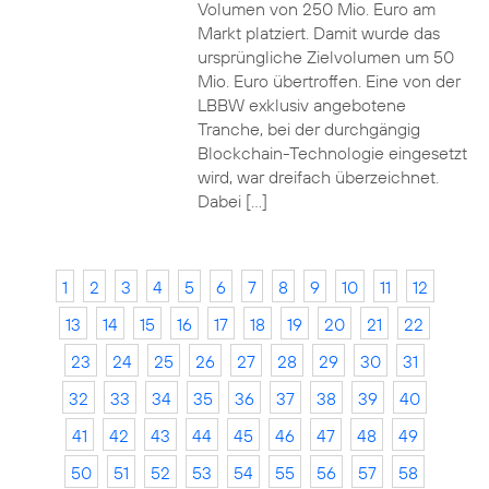
Volumen von 250 Mio. Euro am
Markt platziert. Damit wurde das
ursprüngliche Zielvolumen um 50
Mio. Euro übertroffen. Eine von der
LBBW exklusiv angebotene
Tranche, bei der durchgängig
Blockchain-Technologie eingesetzt
wird, war dreifach überzeichnet.
Dabei […]
1
2
3
4
5
6
7
8
9
10
11
12
13
14
15
16
17
18
19
20
21
22
23
24
25
26
27
28
29
30
31
32
33
34
35
36
37
38
39
40
41
42
43
44
45
46
47
48
49
50
51
52
53
54
55
56
57
58