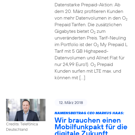
Datenstarke Prepaid-Aktion: Ab
dem 20. März profitieren Kunden
von mehr Datenvolumen in den O
2
Prepaid Tarifen. Die zusätzlichen
Gigabytes bietet O
zum
2
unveränderten Preis. Tarif-Neuling
im Portfolio ist der O
My Prepaid L
2
Tarif mit 5 GB Highspeed-
Datenvolumen und Allnet Flat für
nur 24,99 Euro1). O
Prepaid
2
Kunden surfen mit LTE max. und
können mit […]
12. März 2018
NAMENSBEITRAG CEO MARKUS HAAS:
Wir brauchen einen
Credits: Telefónica
Mobilfunkpakt für die
Deutschland
digitale Zukunft