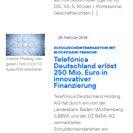
2
DSL XS, S, M oder L Professional,
Geschäftskunden […]
28. Februar 2018
SCHULDSCHEINTRANSAKTION MIT
BLOCKCHAIN-TRANCHE:
Telefónica
Credits: Pixabay User
Deutschland erlöst
geralt
|
Foto: CC0 1.0,
Ausschnitt bearbeitet
250 Mio. Euro in
innovativer
Finanzierung
Telefónica Deutschland Holding
AG hat durch ein von der
Landesbank Baden-Württemberg
(LBBW) und der DZ BANK AG
vermarktetes
Schuldscheindarlehen ein