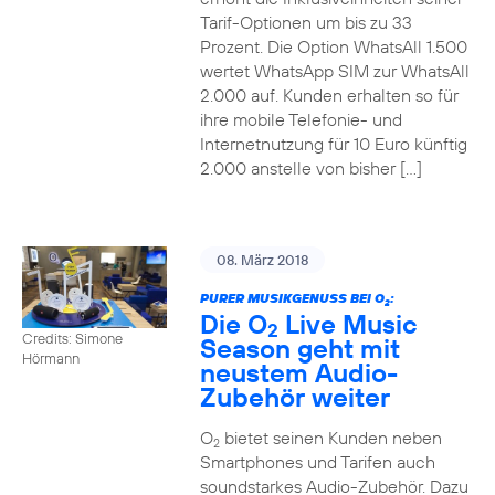
Tarif-Optionen um bis zu 33
Prozent. Die Option WhatsAll 1.500
wertet WhatsApp SIM zur WhatsAll
2.000 auf. Kunden erhalten so für
ihre mobile Telefonie- und
Internetnutzung für 10 Euro künftig
2.000 anstelle von bisher […]
08. März 2018
PURER MUSIKGENUSS BEI O
:
2
Die O
Live Music
2
Credits: Simone
Season geht mit
Hörmann
neustem Audio-
Zubehör weiter
O
bietet seinen Kunden neben
2
Smartphones und Tarifen auch
soundstarkes Audio-Zubehör. Dazu