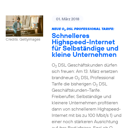
01. März 2018
NEUE O
DSL PROFESSIONAL TARIFE:
2
Schnelleres
Credits: Gettyimages
Highspeed-Internet
für Selbständige und
kleine Unternehmen
O
DSL Geschäftskunden dürfen
2
sich freuen: Am 13. März ersetzen
brandneue O
DSL Professional
2
Tarife die bisherigen O
DSL
2
Geschäftskunden-Tarife.
Freiberufler, Selbständige und
kleinere Unternehmen profitieren
dann von schnellerem Highspeed-
Internet mit bis zu 100 Mbit/s 1) und
einer noch stärkeren Ausrichtung
auf ihre Bedürfnisse. Egal ob O