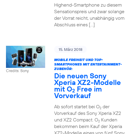
Highend-Smartphone zu diesem
Sensationspreis und zwar solange
der Vorrat reicht, unabhängig vom
Abschluss eines […]
15. März 2018
MOBILE FREIHEIT UND TOP-
SMARTPHONES MIT ENTERTAINMENT-
ZUBEHÖR:
Credits: Sony
Die neuen Sony
Xperia XZ2-Modelle
mit O
Free im
2
Vorverkauf
Ab sofort startet bei O
der
2
Vorverkauf des Sony Xperia XZ2
und XZ2 Compact. O
Kunden
2
bekommen beim Kauf der Xperia
XZ2-Modelle eines von fünf Sony