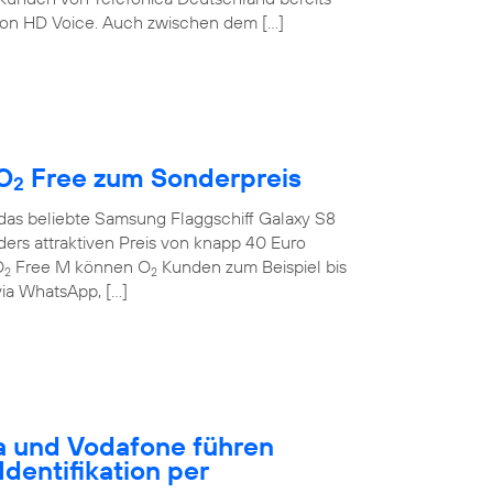
on HD Voice. Auch zwischen dem […]
O
Free zum Sonderpreis
2
 das beliebte Samsung Flaggschiff Galaxy S8
rs attraktiven Preis von knapp 40 Euro
O
Free M können O
Kunden zum Beispiel bis
2
2
ia WhatsApp, […]
a und Vodafone führen
dentifikation per