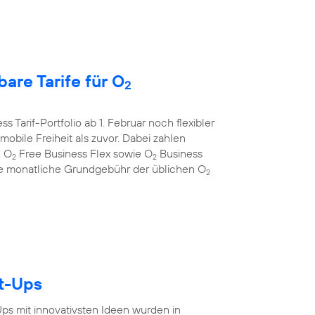
are Tarife für O
2
s Tarif-Portfolio ab 1. Februar noch flexibler
bile Freiheit als zuvor. Dabei zahlen
e O
Free Business Flex sowie O
Business
2
2
 die monatliche Grundgebühr der üblichen O
2
rt-Ups
-Ups mit innovativsten Ideen wurden in