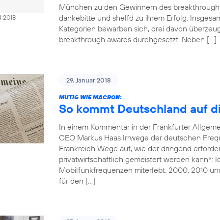
München zu den Gewinnern des breakthrough 
dankebitte und shelfd zu ihrem Erfolg. Insges
d 2018
Kategorien bewarben sich, drei davon überzeug
breakthrough awards durchgesetzt. Neben […]
29. Januar 2018
MUTIG WIE MACRON:
So kommt Deutschland auf di
In einem Kommentar in der Frankfurter Allgem
CEO Markus Haas Irrwege der deutschen Freque
Frankreich Wege auf, wie der dringend erforde
privatwirtschaftlich gemeistert werden kann*: 
Mobilfunkfrequenzen miterlebt. 2000, 2010 un
für den […]