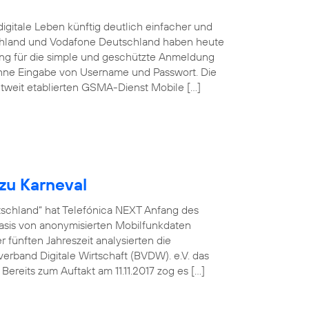
igitale Leben künftig deutlich einfacher und
schland und Vodafone Deutschland haben heute
sung für die simple und geschützte Anmeldung
ohne Eingabe von Username und Passwort. Die
tweit etablierten GSMA-Dienst Mobile […]
zu Karneval
utschland“ hat Telefónica NEXT Anfang des
asis von anonymisierten Mobilfunkdaten
fünften Jahreszeit analysierten die
rband Digitale Wirtschaft (BVDW). e.V. das
ereits zum Auftakt am 11.11.2017 zog es […]