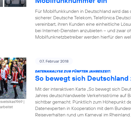
Mobilfunknummer ein
Für Mobilfunkkunden in Deutschland wird das d
sicherer. Deutsche Telekom, Telefónica Deut
vereinbart, ihren Kunden eine einheitliche Lö
bei Internet-Diensten anzubieten – und zwar 
Mobilfunknetzbetreiber werden hierfür den wel
07. Februar 2018
DATENANALYSE ZUR FÜNFTEN JAHRESZEIT:
So bewegt sich Deutschland 
Mit der interaktiven Karte „So bewegt sich De
Jahres deutschlandweite Verkehrsströme auf B
sichtbar gemacht. Pünktlich zum Höhepunkt der 
isvetsikas1969
|
arbeitet
Datenexperten in Kooperation mit dem Bundesve
Reiseverhalten rund um Karneval im Rheinland. B