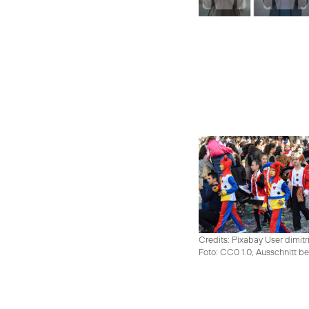
Credits: Pixabay User dimitr
Foto: CC0 1.0, Ausschnitt be