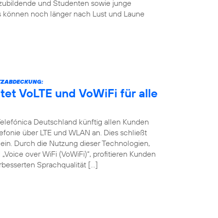
szubildende und Studenten sowie junge
s können noch länger nach Lust und Laune
TZABDECKUNG:
tet VoLTE und VoWiFi für alle
 Telefónica Deutschland künftig allen Kunden
efonie über LTE und WLAN an. Dies schließt
in. Durch die Nutzung dieser Technologien,
Voice over WiFi (VoWiFi)“, profitieren Kunden
besserten Sprachqualität […]