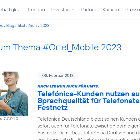
haltigkeit
Kunden
Investoren
Partner
Karriere
Presse
ws
Blogartikel
Archiv 2023
 zum Thema #Ortel_Mobile 2023
08. Februar 2018
NACH LTE NUN AUCH FÜR UMTS:
Telefónica-Kunden nutzen a
Sprachqualität für Telefonat
Festnetz
Telefónica Deutschland bietet seinen Kunden 
s: CC0 1.0,
sofort auch für Telefonate zwischen dem eig
Festnetz. Damit baut Telefónica Deutschland d
aus. Innerhalb des Mobilfunknetzes profitiere