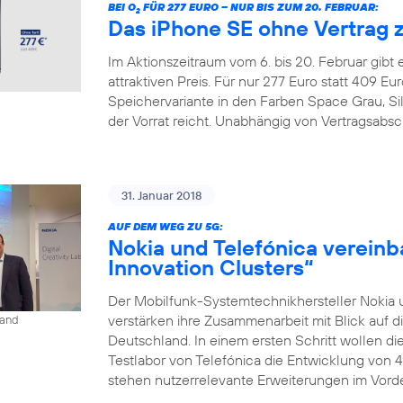
BEI O
FÜR 277 EURO – NUR BIS ZUM 20. FEBRUAR:
2
Das iPhone SE ohne Vertrag 
Im Aktionszeitraum vom 6. bis 20. Februar gibt
attraktiven Preis. Für nur 277 Euro statt 409 
Speichervariante in den Farben Space Grau, Si
der Vorrat reicht. Unabhängig von Vertragsabsc
31. Januar 2018
AUF DEM WEG ZU 5G:
Nokia und Telefónica vereinb
Innovation Clusters“
Der Mobilfunk-Systemtechnikhersteller Nokia 
verstärken ihre Zusammenarbeit mit Blick auf d
land
Deutschland. In einem ersten Schritt wollen 
Testlabor von Telefónica die Entwicklung von 
stehen nutzerrelevante Erweiterungen im Vorder