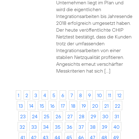
Unternehmen liegt im Plan und
wird die eigentlichen
Integrationsarbeiten bis Jahresende
2018 erfolgreich umgesetzt haben.
Der heute veröffentlichte CHIP
Netztest bestätigt, dass die Kunden
trotz der umfassenden
Integrationsarbeiten von einer
stabilen Netzqualität profitieren.
Angesichts erneut verschärfter
Messkriterien hat sich […]
1
2
3
4
5
6
7
8
9
10
11
12
13
14
15
16
17
18
19
20
21
22
23
24
25
26
27
28
29
30
31
32
33
34
35
36
37
38
39
40
41
42
43
44
45
46
47
48
49