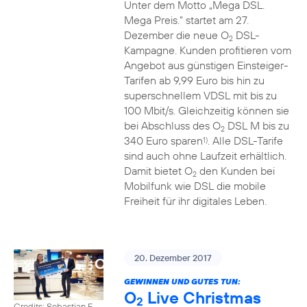
Unter dem Motto „Mega DSL.
Mega Preis.” startet am 27.
Dezember die neue O
DSL-
2
Kampagne. Kunden profitieren vom
Angebot aus günstigen Einsteiger-
Tarifen ab 9,99 Euro bis hin zu
superschnellem VDSL mit bis zu
100 Mbit/s. Gleichzeitig können sie
bei Abschluss des O
DSL M bis zu
2
340 Euro sparen
. Alle DSL-Tarife
1)
sind auch ohne Laufzeit erhältlich.
Damit bietet O
den Kunden bei
2
Mobilfunk wie DSL die mobile
Freiheit für ihr digitales Leben.
20. Dezember 2017
GEWINNEN UND GUTES TUN:
O
Live Christmas
2
Credits: Sebastian F.