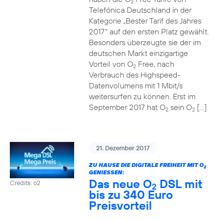
2
Telefónica Deutschland in der
Kategorie „Bester Tarif des Jahres
2017“ auf den ersten Platz gewählt.
Besonders überzeugte sie der im
deutschen Markt einzigartige
Vorteil von O
Free, nach
2
Verbrauch des Highspeed-
Datenvolumens mit 1 Mbit/s
weitersurfen zu können. Erst im
September 2017 hat O
sein O
[…]
2
2
21. Dezember 2017
ZU HAUSE DIE DIGITALE FREIHEIT MIT O
2
GENIESSEN:
Das neue O
DSL mit
Credits: o2
2
bis zu 340 Euro
Preisvorteil