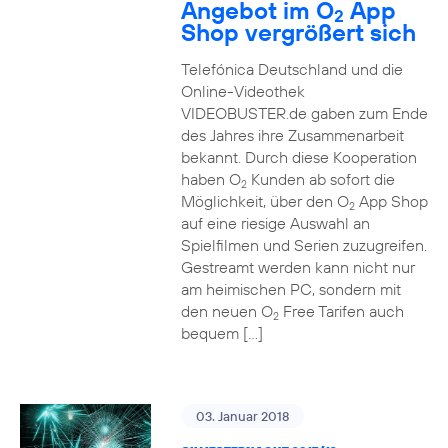
Angebot im O
App
2
Shop vergrößert sich
Telefónica Deutschland und die
Online-Videothek
VIDEOBUSTER.de gaben zum Ende
des Jahres ihre Zusammenarbeit
bekannt. Durch diese Kooperation
haben O
Kunden ab sofort die
2
Möglichkeit, über den O
App Shop
2
auf eine riesige Auswahl an
Spielfilmen und Serien zuzugreifen.
Gestreamt werden kann nicht nur
am heimischen PC, sondern mit
den neuen O
Free Tarifen auch
2
bequem […]
03. Januar 2018