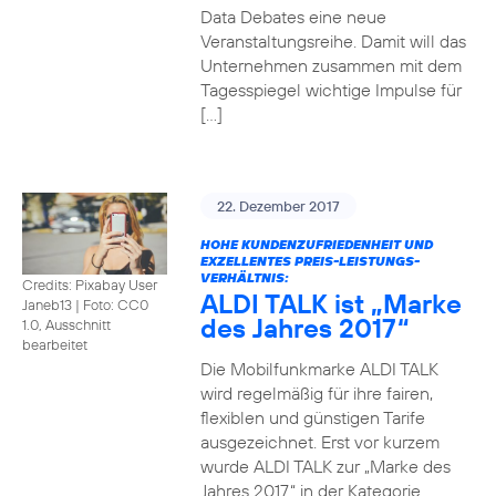
Data Debates eine neue
Veranstaltungsreihe. Damit will das
Unternehmen zusammen mit dem
Tagesspiegel wichtige Impulse für
[…]
22. Dezember 2017
HOHE KUNDENZUFRIEDENHEIT UND
EXZELLENTES PREIS-LEISTUNGS-
VERHÄLTNIS:
Credits: Pixabay User
ALDI TALK ist „Marke
Janeb13
|
Foto: CC0
des Jahres 2017“
1.0, Ausschnitt
bearbeitet
Die Mobilfunkmarke ALDI TALK
wird regelmäßig für ihre fairen,
flexiblen und günstigen Tarife
ausgezeichnet. Erst vor kurzem
wurde ALDI TALK zur „Marke des
Jahres 2017“ in der Kategorie