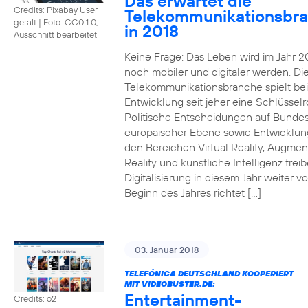
Das erwartet die
Credits: Pixabay User
Telekommunikationsbr
geralt
|
Foto: CC0 1.0,
in 2018
Ausschnitt bearbeitet
Keine Frage: Das Leben wird im Jahr 2
noch mobiler und digitaler werden. Di
Telekommunikationsbranche spielt bei
Entwicklung seit jeher eine Schlüsselro
Politische Entscheidungen auf Bunde
europäischer Ebene sowie Entwicklun
den Bereichen Virtual Reality, Augme
Reality und künstliche Intelligenz trei
Digitalisierung in diesem Jahr weiter vo
Beginn des Jahres richtet […]
03. Januar 2018
TELEFÓNICA DEUTSCHLAND KOOPERIERT
MIT VIDEOBUSTER.DE:
Entertainment-
Credits: o2