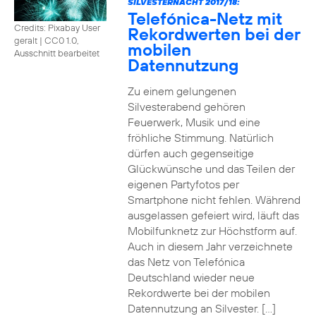
SILVESTERNACHT 2017/18:
Telefónica-Netz mit
Credits: Pixabay User
Rekordwerten bei der
geralt
|
CC0 1.0,
mobilen
Ausschnitt bearbeitet
Datennutzung
Zu einem gelungenen
Silvesterabend gehören
Feuerwerk, Musik und eine
fröhliche Stimmung. Natürlich
dürfen auch gegenseitige
Glückwünsche und das Teilen der
eigenen Partyfotos per
Smartphone nicht fehlen. Während
ausgelassen gefeiert wird, läuft das
Mobilfunknetz zur Höchstform auf.
Auch in diesem Jahr verzeichnete
das Netz von Telefónica
Deutschland wieder neue
Rekordwerte bei der mobilen
Datennutzung an Silvester. […]