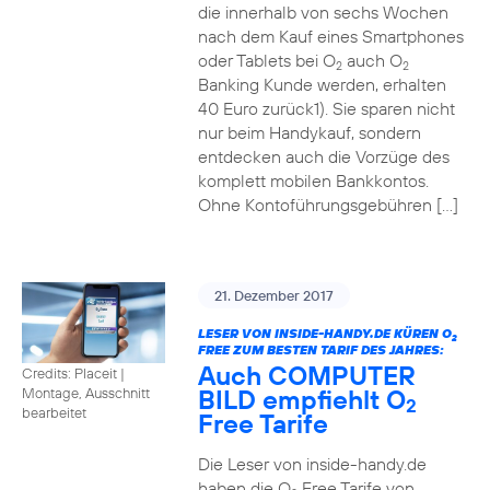
die innerhalb von sechs Wochen
nach dem Kauf eines Smartphones
oder Tablets bei O
auch O
2
2
Banking Kunde werden, erhalten
40 Euro zurück1). Sie sparen nicht
nur beim Handykauf, sondern
entdecken auch die Vorzüge des
komplett mobilen Bankkontos.
Ohne Kontoführungsgebühren […]
21. Dezember 2017
LESER VON INSIDE-HANDY.DE KÜREN O
2
FREE ZUM BESTEN TARIF DES JAHRES:
Auch COMPUTER
Credits: Placeit
|
BILD empfiehlt O
Montage, Ausschnitt
2
bearbeitet
Free Tarife
Die Leser von inside-handy.de
haben die O
Free Tarife von