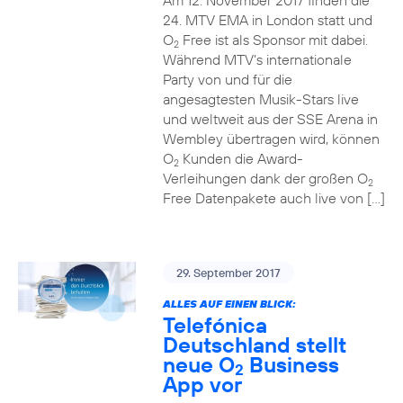
Am 12. November 2017 finden die
24. MTV EMA in London statt und
O
Free ist als Sponsor mit dabei.
2
Während MTV’s internationale
Party von und für die
angesagtesten Musik-Stars live
und weltweit aus der SSE Arena in
Wembley übertragen wird, können
O
Kunden die Award-
2
Verleihungen dank der großen O
2
Free Datenpakete auch live von […]
29. September 2017
ALLES AUF EINEN BLICK:
Telefónica
Deutschland stellt
neue O
Business
2
App vor