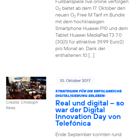
Fußballspiele live online verfolgen:
O
bietet ab dem 17. Oktober den
2
neuen O
Free M Tarif im Bundle
2
mit dem hochklassigen
Smartphone Huawei P10 und dem
Tablet Huawei MediaPad T3 7.0
(3G)1) für attraktive 39,99 Euro2)
pro Monat an. Dank der
enthaltenen 10 […]
10. Oktober 2017
STRATEGIEN FÜR DIE ERFOLGREICHE
DIGITALISIERUNG ERLEBEN:
Real und digital – so
Credits: Christoph
war der Digital
Reiss
Innovation Day von
Telefónica
Ende September konnten rund