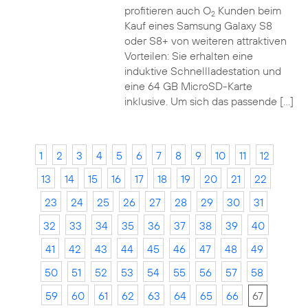
profitieren auch O
Kunden beim
2
Kauf eines Samsung Galaxy S8
oder S8+ von weiteren attraktiven
Vorteilen: Sie erhalten eine
induktive Schnellladestation und
eine 64 GB MicroSD-Karte
inklusive. Um sich das passende […]
1
2
3
4
5
6
7
8
9
10
11
12
13
14
15
16
17
18
19
20
21
22
23
24
25
26
27
28
29
30
31
32
33
34
35
36
37
38
39
40
41
42
43
44
45
46
47
48
49
50
51
52
53
54
55
56
57
58
59
60
61
62
63
64
65
66
67