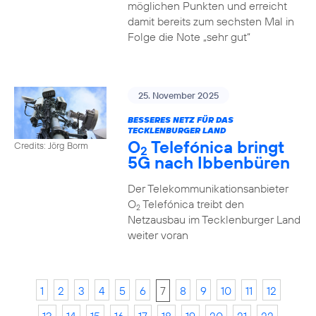
möglichen Punkten und erreicht
damit bereits zum sechsten Mal in
Folge die Note „sehr gut“
25. November 2025
BESSERES NETZ FÜR DAS
TECKLENBURGER LAND
O
Telefónica bringt
Credits: Jörg Borm
2
5G nach Ibbenbüren
Der Telekommunikationsanbieter
O
Telefónica treibt den
2
Netzausbau im Tecklenburger Land
weiter voran
1
2
3
4
5
6
7
8
9
10
11
12