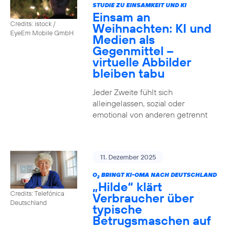
STUDIE ZU EINSAMKEIT UND KI
Einsam an
Credits: istock /
Weihnachten: KI und
EyeEm Mobile GmbH
Medien als
Gegenmittel –
virtuelle Abbilder
bleiben tabu
Jeder Zweite fühlt sich
alleingelassen, sozial oder
emotional von anderen getrennt
11. Dezember 2025
O
BRINGT KI-OMA NACH DEUTSCHLAND
2
„Hilde“ klärt
Credits: Telefónica
Verbraucher über
Deutschland
typische
Betrugsmaschen auf