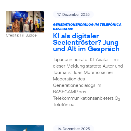
17. Dezember 2025
GENERATIONENDIALOG IM TELEFÓNICA
BASECAMP
KI als digitaler
Credits: Till Budde
Seelentröster? Jung
und Alt im Gespräch
Japanerin heiratet KI-Avatar – mit
dieser Meldung startete Autor und
Journalist Juan Moreno seiner
Moderation des
Generationendialogs im
BASECAMP des
Telekommunikationsanbieters O
2
Telefónica.
16. Dezember 2025