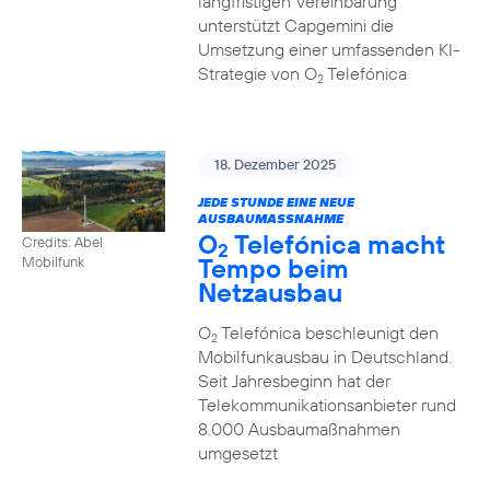
langfristigen Vereinbarung
unterstützt Capgemini die
Umsetzung einer umfassenden KI-
Strategie von O
Telefónica
2
18. Dezember 2025
JEDE STUNDE EINE NEUE
AUSBAUMASSNAHME
O
Telefónica macht
Credits: Abel
2
Tempo beim
Mobilfunk
Netzausbau
O
Telefónica beschleunigt den
2
Mobilfunkausbau in Deutschland.
Seit Jahresbeginn hat der
Telekommunikationsanbieter rund
8.000 Ausbaumaßnahmen
umgesetzt