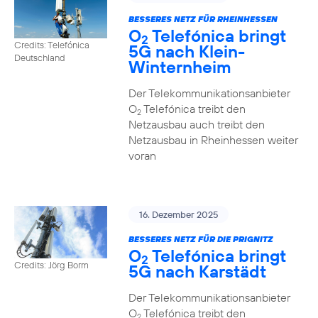
BESSERES NETZ FÜR RHEINHESSEN
O
Telefónica bringt
2
Credits: Telefónica
5G nach Klein-
Deutschland
Winternheim
Der Telekommunikationsanbieter
O
Telefónica treibt den
2
Netzausbau auch treibt den
Netzausbau in Rheinhessen weiter
voran
16. Dezember 2025
BESSERES NETZ FÜR DIE PRIGNITZ
O
Telefónica bringt
2
Credits: Jörg Borm
5G nach Karstädt
Der Telekommunikationsanbieter
O
Telefónica treibt den
2