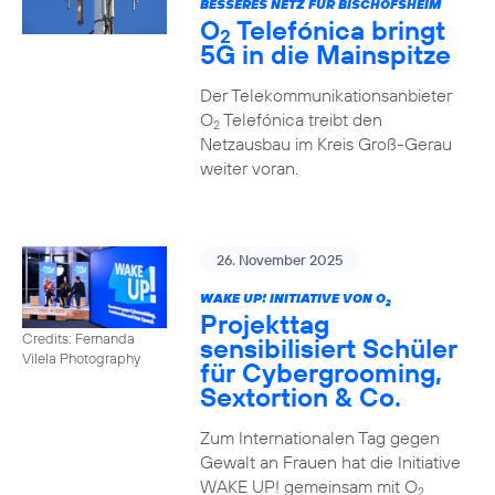
BESSERES NETZ FÜR BISCHOFSHEIM
O
Telefónica bringt
2
5G in die Mainspitze
Der Telekommunikationsanbieter
O
Telefónica treibt den
2
Netzausbau im Kreis Groß-Gerau
weiter voran.
26. November 2025
WAKE UP! INITIATIVE VON O
2
Projekttag
Credits: Fernanda
sensibilisiert Schüler
Vilela Photography
für Cybergrooming,
Sextortion & Co.
Zum Internationalen Tag gegen
Gewalt an Frauen hat die Initiative
WAKE UP! gemeinsam mit O
2