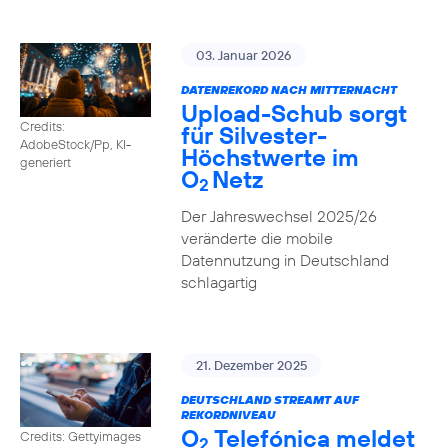
03. Januar 2026
DATENREKORD NACH MITTERNACHT
Upload-Schub sorgt
Credits:
für Silvester-
AdobeStock/Pp, KI-
Höchstwerte im
generiert
O
Netz
2
Der Jahreswechsel 2025/26
veränderte die mobile
Datennutzung in Deutschland
schlagartig
21. Dezember 2025
DEUTSCHLAND STREAMT AUF
REKORDNIVEAU
O
Telefónica meldet
Credits: Gettyimages
2