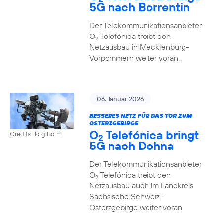
5G nach Borrentin
Der Telekommunikationsanbieter
O
Telefónica treibt den
2
Netzausbau in Mecklenburg-
Vorpommern weiter voran.
06. Januar 2026
BESSERES NETZ FÜR DAS TOR ZUM
OSTERZGEBIRGE
O
Telefónica bringt
Credits: Jörg Borm
2
5G nach Dohna
Der Telekommunikationsanbieter
O
Telefónica treibt den
2
Netzausbau auch im Landkreis
Sächsische Schweiz-
Osterzgebirge weiter voran