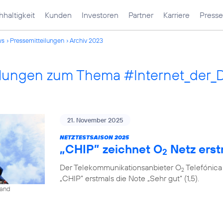
haltigkeit
Kunden
Investoren
Partner
Karriere
Presse
ws
Pressemitteilungen
Archiv 2023
ilungen zum Thema #Internet_der_
21. November 2025
NETZTESTSAISON 2025
„CHIP” zeichnet O
Netz erst
2
Der Telekommunikationsanbieter O
Telefónica
2
„CHIP” erstmals die Note „Sehr gut“ (1,5).
land