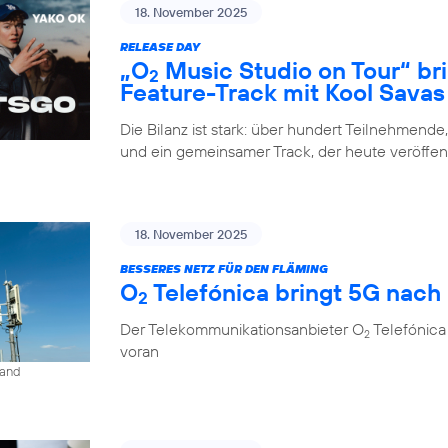
18. November 2025
RELEASE DAY
„O
Music Studio on Tour“ br
2
Feature-Track mit Kool Savas
Die Bilanz ist stark: über hundert Teilnehmende
und ein gemeinsamer Track, der heute veröffent
18. November 2025
BESSERES NETZ FÜR DEN FLÄMING
O
Telefónica bringt 5G nach
2
Der Telekommunikationsanbieter O
Telefónica
2
voran
land