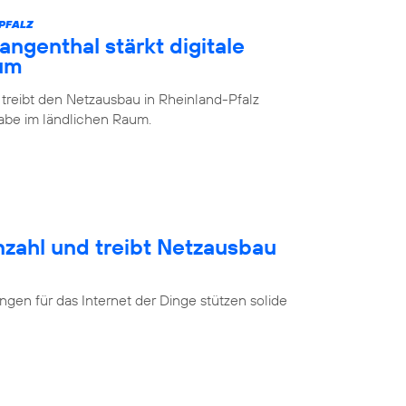
-PFALZ
ngenthal stärkt digitale
aum
 treibt den Netzausbau in Rheinland-Pfalz
lhabe im ländlichen Raum.
nzahl und treibt Netzausbau
en für das Internet der Dinge stützen solide