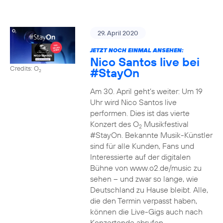
29. April 2020
JETZT NOCH EINMAL ANSEHEN:
Nico Santos live bei
Credits: O
#StayOn
2
Am 30. April geht’s weiter: Um 19
Uhr wird Nico Santos live
performen. Dies ist das vierte
Konzert des O
Musikfestival
2
#StayOn. Bekannte Musik-Künstler
sind für alle Kunden, Fans und
Interessierte auf der digitalen
Bühne von www.o2.de/music zu
sehen – und zwar so lange, wie
Deutschland zu Hause bleibt. Alle,
die den Termin verpasst haben,
können die Live-Gigs auch nach
Konzertende abrufen.