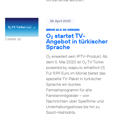
28. April 2020
MEHR ALS 30 SENDER:
O
startet TV-
2
Credits: o2
Angebot in türkischer
Sprache
O
erweitert sein IPTV-Produkt: Ab
2
dem 5. Mai 2020 ist O
TV Türkei
2
powered by waipu.tv erhältlich.(1)
Für 9,99 Euro im Monat bietet das
spezielle TV-Paket in türkischer
Sprache ein buntes
Fernsehprogramm für alle
Familienmitglieder – von
Nachrichten über Spielfilme und
Unterhaltungsshows bis hin zu
Sport-Highlights.