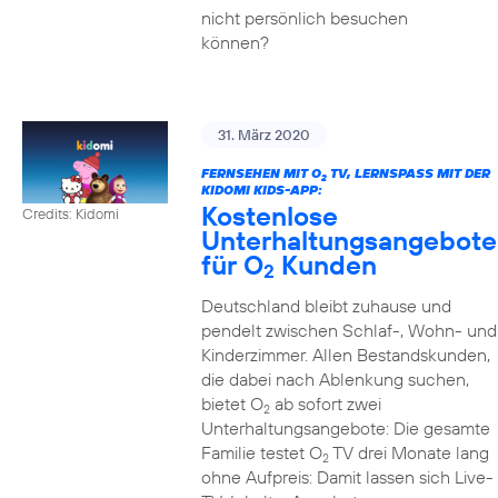
nicht persönlich besuchen
können?
31. März 2020
FERNSEHEN MIT O
TV, LERNSPASS MIT DER K
2
IDOMI KIDS-APP:
Kostenlose
Credits: Kidomi
Unterhaltungsangebote
für O
Kunden
2
Deutschland bleibt zuhause und
pendelt zwischen Schlaf-, Wohn- und
Kinderzimmer. Allen Bestandskunden,
die dabei nach Ablenkung suchen,
bietet O
ab sofort zwei
2
Unterhaltungsangebote: Die gesamte
Familie testet O
TV drei Monate lang
2
ohne Aufpreis: Damit lassen sich Live-