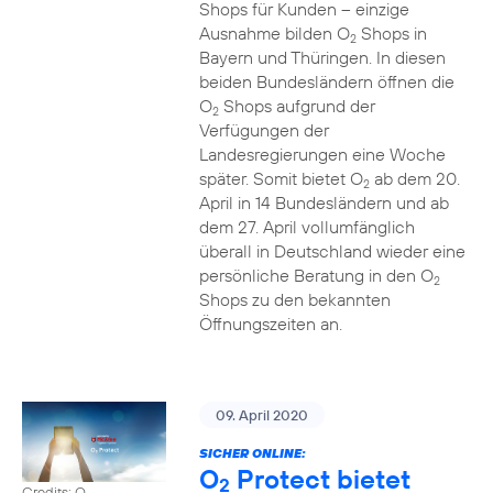
Shops für Kunden – einzige
Ausnahme bilden O
Shops in
2
Bayern und Thüringen. In diesen
beiden Bundesländern öffnen die
O
Shops aufgrund der
2
Verfügungen der
Landesregierungen eine Woche
später. Somit bietet O
ab dem 20.
2
April in 14 Bundesländern und ab
dem 27. April vollumfänglich
überall in Deutschland wieder eine
persönliche Beratung in den O
2
Shops zu den bekannten
Öffnungszeiten an.
09. April 2020
SICHER ONLINE:
O
Protect bietet
2
Credits: O