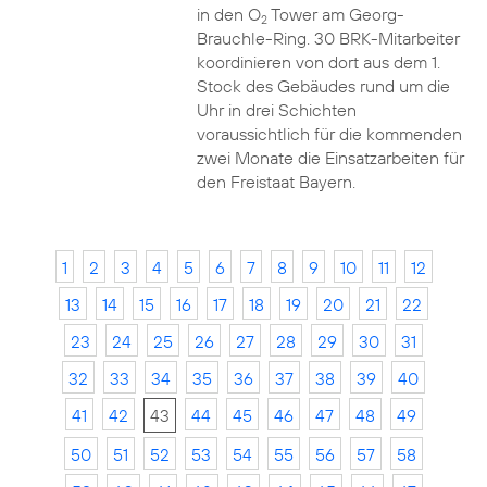
in den O
Tower am Georg-
2
Brauchle-Ring. 30 BRK-Mitarbeiter
koordinieren von dort aus dem 1.
Stock des Gebäudes rund um die
Uhr in drei Schichten
voraussichtlich für die kommenden
zwei Monate die Einsatzarbeiten für
den Freistaat Bayern.
1
2
3
4
5
6
7
8
9
10
11
12
13
14
15
16
17
18
19
20
21
22
23
24
25
26
27
28
29
30
31
32
33
34
35
36
37
38
39
40
41
42
43
44
45
46
47
48
49
50
51
52
53
54
55
56
57
58