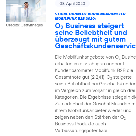
08. April 2020
STUDIE CONNECT KUNDENBAROMETER
MOBILFUNK B2B 2020:
O
Business steigert
Credits: Gettyimages
2
seine Beliebtheit und
überzeugt mit gutem
Geschäftskundenservi
Die Mobilfunkangebote von O
Busine
2
erhalten im diesjährigen connect
Kundenbarometer Mobilfunk B2B die
Gesamtnote gut (2,2)(1). O
steigerte
2
seine Beliebtheit bei Geschäftskunde
im Vergleich zum Vorjahr in gleich drei
Kategorien. Die Ergebnisse spiegeln di
Zufriedenheit der Geschäftskunden mi
ihrem Mobilfunkanbieter wieder und
zeigen neben den Stärken der O
2
Business Produkte auch
Verbesserungspotentiale.