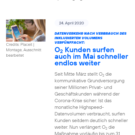
24. April 2020
DATENVERKEHR NACH VERBRAUCH DES
INKLUDIERTEN VOLUMENS
VERFÜNFFACHT:
Credits: Placeit
|
O
Kunden surfen
Montage, Ausschnitt
2
auch im Mai schneller
bearbeitet
endlos weiter
Seit Mitte März stellt O
die
2
kommunikative Grundversorgung
seiner Millionen Privat- und
Geschäftskunden während der
Corona-Krise sicher: Ist das
monatliche Highspeed-
Datenvolumen verbraucht, surfen
Kunden seitdem deutlich schneller
weiter. Nun verlängert O
die
2
Maßnahme vorläufig bis zum 31.