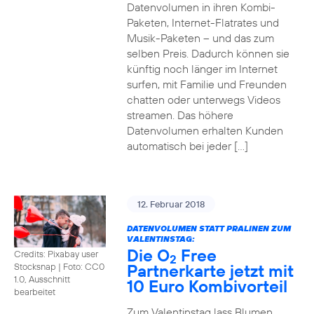
Datenvolumen in ihren Kombi-
Paketen, Internet-Flatrates und
Musik-Paketen – und das zum
selben Preis. Dadurch können sie
künftig noch länger im Internet
surfen, mit Familie und Freunden
chatten oder unterwegs Videos
streamen. Das höhere
Datenvolumen erhalten Kunden
automatisch bei jeder […]
12. Februar 2018
DATENVOLUMEN STATT PRALINEN ZUM
VALENTINSTAG:
Die O
Free
Credits: Pixabay user
2
Partnerkarte jetzt mit
Stocksnap
|
Foto: CC0
1.0, Ausschnitt
10 Euro Kombivorteil
bearbeitet
Zum Valentinstag lass Blumen