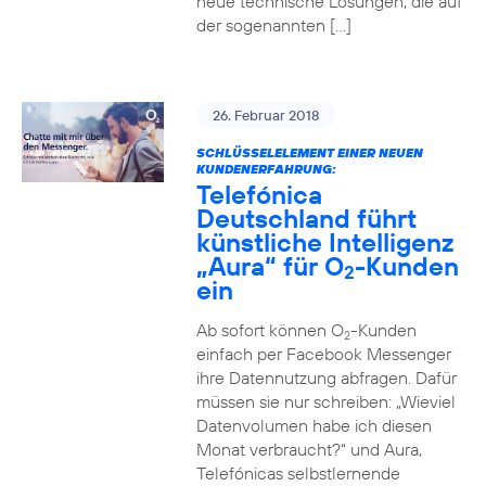
neue technische Lösungen, die auf
der sogenannten […]
26. Februar 2018
SCHLÜSSELELEMENT EINER NEUEN
KUNDENERFAHRUNG:
Telefónica
Deutschland führt
künstliche Intelligenz
„Aura“ für O
-Kunden
2
ein
Ab sofort können O
-Kunden
2
einfach per Facebook Messenger
ihre Datennutzung abfragen. Dafür
müssen sie nur schreiben: „Wieviel
Datenvolumen habe ich diesen
Monat verbraucht?“ und Aura,
Telefónicas selbstlernende