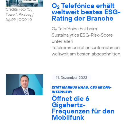
O
Telefónica erhält
2
Credits Foto "O
weltweit bestes ESG-
2
Tower": Pixabay /
Rating der Branche
fcja99
|
CC0 1.0
O
Telefónica hat beim
2
Sustainalytics ESG-Risk-Score
unter allen
Telekommunikationsunternehmen
weltweit am besten abgeschnitten.
11. Dezember 2023
ZITAT MARKUS HAAS, CEO IM DPA-
INTERVIEW:
Öffnet die 6
Gigahertz-
Frequenzen für den
Mobilfunk