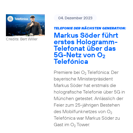
04. Dezember 2023
TELEFONIE DER NÄCHSTEN GENERATION:
Markus Söder führt
Credits: Bert Willer
erstes Hologramm-
Telefonat über das
5G-Netz von O
2
Telefónica
Premiere bei O
Telefónica: Der
2
bayerische Ministerpräsident
Markus Söder hat erstmals die
holografische Telefonie über 5G in
München getestet. Anlässlich der
Feier zum 25-jährigen Bestehen
des Mobilfunknetzes von O
2
Telefónica war Markus Söder zu
Gast im O
Tower.
2