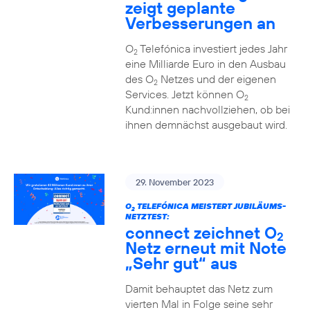
zeigt geplante
Verbesserungen an
O
Telefónica investiert jedes Jahr
2
eine Milliarde Euro in den Ausbau
des O
Netzes und der eigenen
2
Services. Jetzt können O
2
Kund:innen nachvollziehen, ob bei
ihnen demnächst ausgebaut wird.
29. November 2023
O
TELEFÓNICA MEISTERT JUBILÄUMS-
2
NETZTEST:
connect zeichnet O
2
Netz erneut mit Note
„Sehr gut“ aus
Damit behauptet das Netz zum
vierten Mal in Folge seine sehr