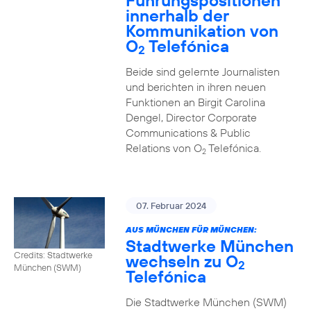
Führungspositionen
innerhalb der
Kommunikation von
O
Telefónica
2
Beide sind gelernte Journalisten
und berichten in ihren neuen
Funktionen an Birgit Carolina
Dengel, Director Corporate
Communications & Public
Relations von O
Telefónica.
2
07. Februar 2024
AUS MÜNCHEN FÜR MÜNCHEN:
Stadtwerke München
Credits: Stadtwerke
wechseln zu O
2
München (SWM)
Telefónica
Die Stadtwerke München (SWM)