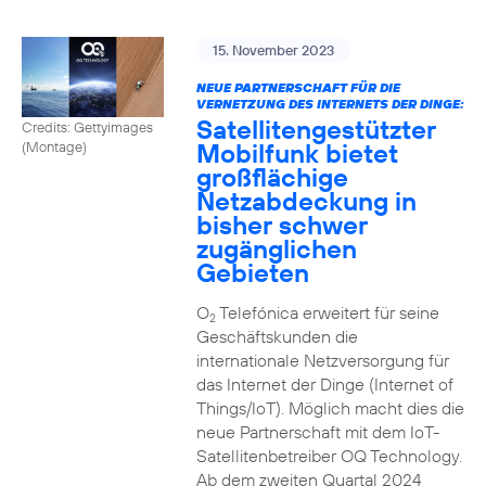
15. November 2023
NEUE PARTNERSCHAFT FÜR DIE
VERNETZUNG DES INTERNETS DER DINGE:
Satellitengestützter
Credits: Gettyimages
Mobilfunk bietet
(Montage)
großflächige
Netzabdeckung in
bisher schwer
zugänglichen
Gebieten
O
Telefónica erweitert für seine
2
Geschäftskunden die
internationale Netzversorgung für
das Internet der Dinge (Internet of
Things/IoT). Möglich macht dies die
neue Partnerschaft mit dem IoT-
Satellitenbetreiber OQ Technology.
Ab dem zweiten Quartal 2024