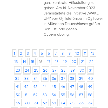
ganz konkrete Hilfestellung zu
geben. Am 14. November 2023
veranstaltete die Initiative „WAKE
UP!“ von O
Telefónica im O
Tower
2
2
in München Deutschlands größte
Schulstunde gegen
Cybermobbing.
1
2
3
4
5
6
7
8
9
10
11
12
13
14
15
16
17
18
19
20
21
22
23
24
25
26
27
28
29
30
31
32
33
34
35
36
37
38
39
40
41
42
43
44
45
46
47
48
49
50
51
52
53
54
55
56
57
58
59
60
61
62
63
64
65
66
67