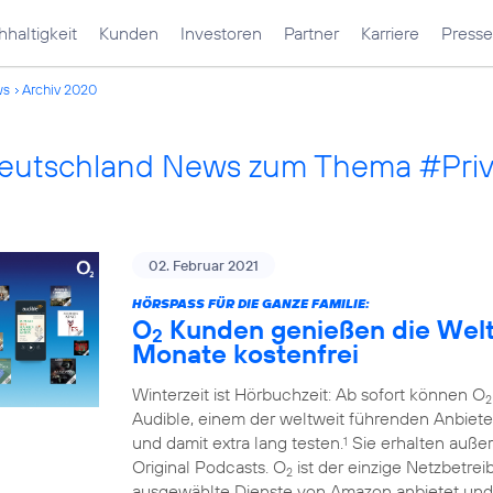
haltigkeit
Kunden
Investoren
Partner
Karriere
Presse
ws
Archiv 2020
Deutschland News zum Thema #Pri
02. Februar 2021
HÖRSPASS FÜR DIE GANZE FAMILIE:
O
Kunden genießen die Welt 
2
Monate kostenfrei
Winterzeit ist Hörbuchzeit: Ab sofort können O
2
Audible, einem der weltweit führenden Anbiete
und damit extra lang testen.
Sie erhalten auße
1
Original Podcasts. O
ist der einzige Netzbetre
2
ausgewählte Dienste von Amazon anbietet und 