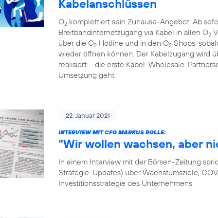
Kabelanschlüssen
O
komplettiert sein Zuhause-Angebot: Ab sof
2
Breitbandinternetzugang via Kabel in allen O
V
2
über die O
Hotline und in den O
Shops, sobal
2
2
wieder öffnen können. Der Kabelzugang wird
realisiert – die erste Kabel-Wholesale-Partnersc
Umsetzung geht.
22. Januar 2021
INTERVIEW MIT CFO MARKUS ROLLE:
"Wir wollen wachsen, aber ni
In einem Interview mit der Börsen-Zeitung spri
Strategie-Updates) über Wachstumsziele, COVID
Investitionsstrategie des Unternehmens.