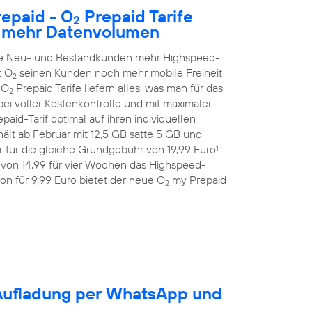
epaid - O
Prepaid Tarife
2
h mehr Datenvolumen
alle Neu- und Bestandkunden mehr Highspeed-
t O
seinen Kunden noch mehr mobile Freiheit
2
 O
Prepaid Tarife liefern alles, was man für das
2
ei voller Kostenkontrolle und mit maximaler
aid-Tarif optimal auf ihren individuellen
ält ab Februar mit 12,5 GB satte 5 GB und
 für die gleiche Grundgebühr von 19,99 Euro
.
1
 von 14,99 für vier Wochen das Highspeed-
on für 9,99 Euro bietet der neue O
my Prepaid
2
-Aufladung per WhatsApp und