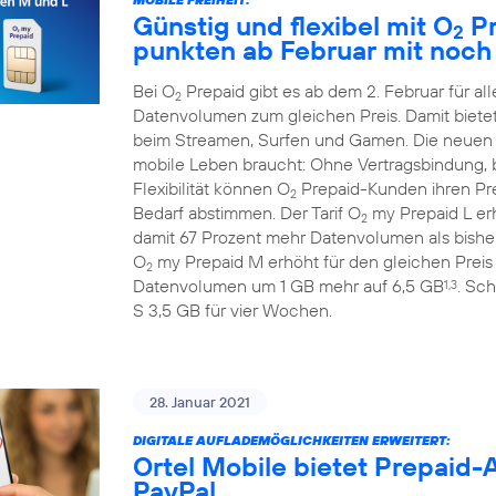
Günstig und flexibel mit O
Pr
2
punkten ab Februar mit noc
Bei O
Prepaid gibt es ab dem 2. Februar für 
2
Datenvolumen zum gleichen Preis. Damit biete
beim Streamen, Surfen und Gamen. Die neuen
mobile Leben braucht: Ohne Vertragsbindung, b
Flexibilität können O
Prepaid-Kunden ihren Prep
2
Bedarf abstimmen. Der Tarif O
my Prepaid L erh
2
damit 67 Prozent mehr Datenvolumen als bisher
O
my Prepaid M erhöht für den gleichen Preis
2
Datenvolumen um 1 GB mehr auf 6,5 GB
. Sch
1,3
S 3,5 GB für vier Wochen.
28. Januar 2021
DIGITALE AUFLADEMÖGLICHKEITEN ERWEITERT:
Ortel Mobile bietet Prepaid
PayPal