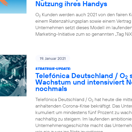
Nutzung ihres Handys
O
Kunden werden auch 2021 von den fairen K
2
einem Ratenzahlungsplan sowie einem Vertrag ü
Unternehmen setzt dieses Modell im laufenden G
Marketing-Initiative zum so genannten „Tag NiX
19. Januar 2021
STRATEGIE-UPDATE:
Telefónica Deutschland / O
s
2
Wachstum und intensiviert N
nochmals
Telefónica Deutschland / O
hat heute die mitt
2
anhaltenden Corona-Krise bekräftigt. Das Unte
kumuliert um mindestens fünf Prozent zu wachsen
nachhaltig zu steigern. Im laufenden ambition
Unternehmensgeschichte macht das Unternehme
wie nie zuvor ins Netz investieren.