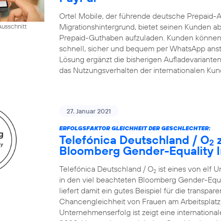
Ortel Mobile, der führende deutsche Prepaid-
Migrationshintergrund, bietet seinen Kunden ab
usschnitt
Prepaid-Guthaben aufzuladen. Kunden können 
schnell, sicher und bequem per WhatsApp ansto
Lösung ergänzt die bisherigen Aufladevarianten 
das Nutzungsverhalten der internationalen Ku
27. Januar 2021
ERFOLGSFAKTOR GLEICHHEIT DER GESCHLECHTER:
Telefónica Deutschland / O
z
2
Bloomberg Gender-Equality I
Telefónica Deutschland / O
ist eines von elf 
2
in den viel beachteten Bloomberg Gender-Equ
liefert damit ein gutes Beispiel für die transp
Chancengleichheit von Frauen am Arbeitsplatz.
Unternehmenserfolg ist zeigt eine internatio