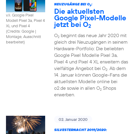
NEUZUGÄNGE BEI O
:
2
Die aktuellsten
v.li. Google Pixel
Google Pixel-Modelle
Modell Pixel 3a, Pixel 4
jetzt bei O
2
XL und Pixel 4
(
Credits: Google
|
O
beginnt das neue Jahr 2020 mit
Montage, Ausschnitt
2
gleich drei Neuzugängen in seinem
bearbeitet
)
Hardware-Portfolio: Die beliebten
Google Pixel Modelle Pixel 3a,
Pixel 4 und Pixel 4 XL erweitern das
vielfältige Angebot bei O
. Ab dem
2
14. Januar können Google-Fans die
aktuellsten Modelle online bei
o2.de sowie in allen O
Shops
2
erwerben.
02. Januar 2020
SILVESTERNACHT 2019/2020: