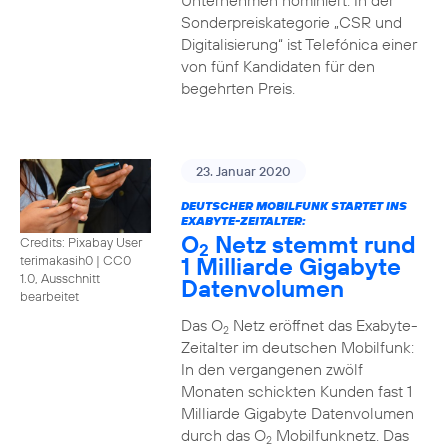
Unternehmen nominiert. In der
Sonderpreiskategorie „CSR und
Digitalisierung“ ist Telefónica einer
von fünf Kandidaten für den
begehrten Preis.
23. Januar 2020
DEUTSCHER MOBILFUNK STARTET INS
EXABYTE-ZEITALTER:
O
Netz stemmt rund
Credits: Pixabay User
2
1 Milliarde Gigabyte
terimakasih0
|
CC0
1.0, Ausschnitt
Datenvolumen
bearbeitet
Das O
Netz eröffnet das Exabyte-
2
Zeitalter im deutschen Mobilfunk:
In den vergangenen zwölf
Monaten schickten Kunden fast 1
Milliarde Gigabyte Datenvolumen
durch das O
Mobilfunknetz. Das
2