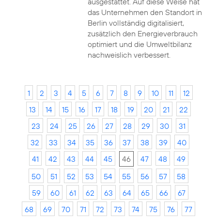
ausgestattet. Auf diese Weise hat
das Unternehmen den Standort in
Berlin vollständig digitalisiert,
zusätzlich den Energieverbrauch
optimiert und die Umweltbilanz
nachweislich verbessert.
1
2
3
4
5
6
7
8
9
10
11
12
13
14
15
16
17
18
19
20
21
22
23
24
25
26
27
28
29
30
31
32
33
34
35
36
37
38
39
40
41
42
43
44
45
46
47
48
49
50
51
52
53
54
55
56
57
58
59
60
61
62
63
64
65
66
67
68
69
70
71
72
73
74
75
76
77