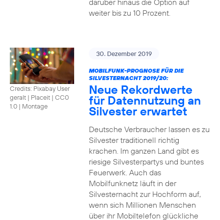
darüber hinaus die Option auf
weiter bis zu 10 Prozent.
30. Dezember 2019
MOBILFUNK-PROGNOSE FÜR DIE
SILVESTERNACHT 2019/20:
Neue Rekordwerte
Credits: Pixabay User
für Datennutzung an
geralt | Placeit
|
CC0
1.0 | Montage
Silvester erwartet
Deutsche Verbraucher lassen es zu
Silvester traditionell richtig
krachen. Im ganzen Land gibt es
riesige Silvesterpartys und buntes
Feuerwerk. Auch das
Mobilfunknetz läuft in der
Silvesternacht zur Hochform auf,
wenn sich Millionen Menschen
über ihr Mobiltelefon glückliche