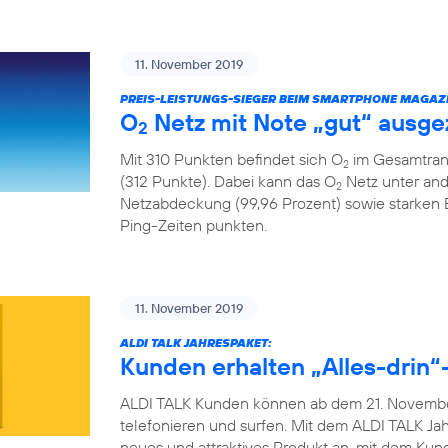
11. November 2019
PREIS-LEISTUNGS-SIEGER BEIM SMARTPHONE MAGAZI
O
Netz mit Note „gut“ ausge
2
Mit 310 Punkten befindet sich O
im Gesamtrank
2
(312 Punkte). Dabei kann das O
Netz unter and
2
Netzabdeckung (99,96 Prozent) sowie starken
Ping-Zeiten punkten.
11. November 2019
ALDI TALK JAHRESPAKET:
Kunden erhalten „Alles-drin“-
ALDI TALK Kunden können ab dem 21. November
telefonieren und surfen. Mit dem ALDI TALK Jah
neues und attraktives Produkt an, mit dem Ku