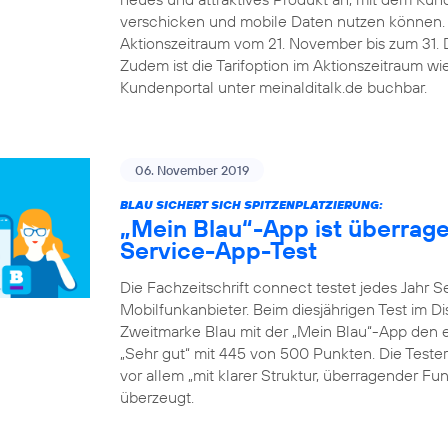
verschicken und mobile Daten nutzen können.
Aktionszeitraum vom 21. November bis zum 31. De
Zudem ist die Tarifoption im Aktionszeitraum w
Kundenportal unter meinalditalk.de buchbar.
06. November 2019
BLAU SICHERT SICH SPITZENPLATZIERUNG:
„Mein Blau“-App ist überrag
Service-App-Test
Die Fachzeitschrift connect testet jedes Jahr 
Mobilfunkanbieter. Beim diesjährigen Test im D
Zweitmarke Blau mit der „Mein Blau“-App den er
„Sehr gut“ mit 445 von 500 Punkten. Die Teste
vor allem „mit klarer Struktur, überragender F
überzeugt.