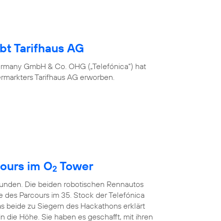
bt Tarifhaus AG
ermany GmbH & Co. OHG („Telefónica“) hat
ermarkters Tarifhaus AG erworben.
ours im O
Tower
2
kunden. Die beiden robotischen Rennautos
e des Parcours im 35. Stock der Telefónica
s beide zu Siegern des Hackathons erklärt
in die Höhe. Sie haben es geschafft, mit ihren