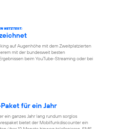
N NETZTEST:
zeichnet
ing auf Augenhöhe mit dem Zweitplatzierten
erem mit der bundesweit besten
 Ergebnissen beim YouTube-Streaming oder bei
Paket für ein Jahr
 ein ganzes Jahr lang rundum sorglos
respaket bietet der Mobilfunkdiscounter ein
nden über 12 Monate hinweg telefonieren, SMS