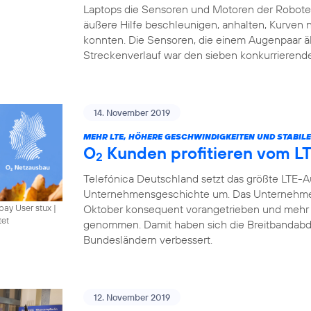
Laptops die Sensoren und Motoren der Roboter 
äußere Hilfe beschleunigen, anhalten, Kurven
konnten. Die Sensoren, die einem Augenpaar ä
Streckenverlauf war den sieben konkurrierend
14. November 2019
MEHR LTE, HÖHERE GESCHWINDIGKEITEN UND STABIL
O
Kunden profitieren vom L
2
Telefónica Deutschland setzt das größte LTE-
Unternehmensgeschichte um. Das Unternehme
Oktober konsequent vorangetrieben und mehr 
bay User stux
|
tet
genommen. Damit haben sich die Breitbandabde
Bundesländern verbessert.
12. November 2019