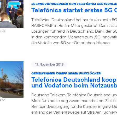
5G INNOVATIONSRAUM VON TELEFÓNICA DEUTSCHLA
Telefónica startet erstes 5
Telefónica Deutschland hat heute das erste 5
BASECAMP in Berlin-Mitte gestartet. Damit is
Lösungen führend in Deutschland. Dank der
land
in den kommenden Monaten zum „5G Innovat
die Vorteile von 5G vor Ort erleben können.
11. November 2019
GEMEINSAMER KAMPF GEGEN FUNKLÖCHER:
Telefónica Deutschland koop
und Vodafone beim Netzaus
Deutsche Telekom, Telefónica Deutschland und
Mobilfunknetze eng zusammenarbeiten. Ziel is
land
Breitbandversorgung für die Kunden in ganz D
entlang der Verkehrswege auf Straßen, Schien