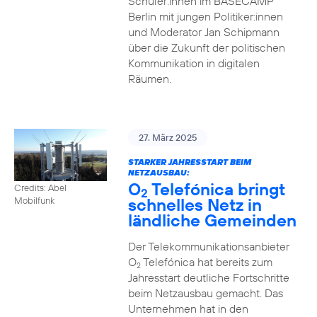
Schüler:innen im BASECAMP
Berlin mit jungen Politiker:innen
und Moderator Jan Schipmann
über die Zukunft der politischen
Kommunikation in digitalen
Räumen.
27. März 2025
STARKER JAHRESSTART BEIM
NETZAUSBAU:
O
Telefónica bringt
Credits: Abel
2
schnelles Netz in
Mobilfunk
ländliche Gemeinden
Der Telekommunikationsanbieter
O
Telefónica hat bereits zum
2
Jahresstart deutliche Fortschritte
beim Netzausbau gemacht. Das
Unternehmen hat in den