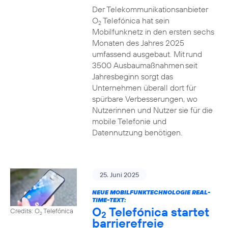
Der Telekommunikationsanbieter
O
Telefónica hat sein
2
Mobilfunknetz in den ersten sechs
Monaten des Jahres 2025
umfassend ausgebaut. Mit rund
3500 Ausbaumaßnahmen seit
Jahresbeginn sorgt das
Unternehmen überall dort für
spürbare Verbesserungen, wo
Nutzerinnen und Nutzer sie für die
mobile Telefonie und
Datennutzung benötigen.
25. Juni 2025
NEUE MOBILFUNKTECHNOLOGIE REAL-
TIME-TEXT:
O
Telefónica startet
Credits: O
Telefónica
2
2
barrierefreie