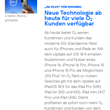
„5G PLUS“ FÜR IPHONES:
Neue Technologie ab
Credits: iStock /
heute für viele O
2
grinvalds
Kunden verfügbar
Ab heute bietet O
seinen
2
Kundinnen und Kunden das
moderne 5G-Standalone-Netz
auch für iPhones und iPads an: Mit
dem Update auf iOS 18.4 erhalten
Nutzerinnen und Nutzer eines
iPhone 16, iPhone 16 Pro, iPhone 15
und iPhone 15 Pro die Möglichkeit,
„5G Plus“ im O
Netz zu nutzen.
2
Gleiches gilt mit dem Update auf
iPadOS 18.4 für das iPad Pro (M4),
iPad Air (M2 und M3), iPad mini (A17
Pro) und iPad (A16). Damit
profitieren ab sofort noch mehr O
2
Kundinnen und Kunden von dem