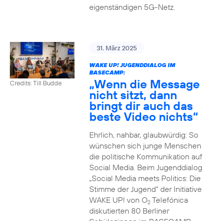
eigenständigen 5G-Netz.
31. März 2025
WAKE UP! JUGENDDIALOG IM
BASECAMP:
„Wenn die Message
Credits: Till Budde
nicht sitzt, dann
bringt dir auch das
beste Video nichts“
Ehrlich, nahbar, glaubwürdig: So
wünschen sich junge Menschen
die politische Kommunikation auf
Social Media. Beim Jugenddialog
„Social Media meets Politics: Die
Stimme der Jugend“ der Initiative
WAKE UP! von O
Telefónica
2
diskutierten 80 Berliner