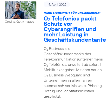
14. April 2025
MEHR SICHERHEIT FÜR UNTERNEHMEN:
O
Telefónica packt
2
Credits: Gettyimages
Schutz vor
Cyberangriffen und
mehr Leistung in
Geschäftskundentarife
O
Business, die
2
Geschäftskundenmarke des
Telekommunikationsunternehmens
O
Telefónica, erweitert ab sofort ihr
2
Mobilfunkangebot. Mit dem neuen
O
Business Webguard sind
2
Unternehmen in allen Tarifen
automatisch vor Malware, Phishing,
Betrug und Identitätsdiebstahl
geschützt.