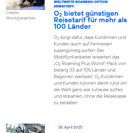
WELTWEITE ROAMING-OPTION
ERWEITERT:
O
bietet günstigen
Credits:
2
Reisetarif für mehr als
iStock/ljubaphoto
100 Länder
O
sorgt dafür, dass Kundinnen und
2
Kunden auch auf Fernreisen
supergünstig surfen: Der
Mobilfunkanbieter erweitert das
„O
Roaming Plus World“-Pack von
2
bislang 33 auf 105 Länder und
Regionen weltweit. O
Kundinnen
2
und Kunden können damit rund um
die Welt ganz wie zuhause surfen
und streamen, ohne die Reisekasse
zu belasten.
28. April 2025