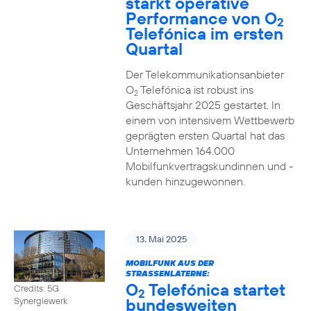
stärkt operative
Performance von O
2
Telefónica im ersten
Quartal
Der Telekommunikationsanbieter
O
Telefónica ist robust ins
2
Geschäftsjahr 2025 gestartet. In
einem von intensivem Wettbewerb
geprägten ersten Quartal hat das
Unternehmen 164.000
Mobilfunkvertragskundinnen und -
kunden hinzugewonnen.
13. Mai 2025
MOBILFUNK AUS DER
STRASSENLATERNE:
O
Telefónica startet
Credits: 5G
2
bundesweiten
Synergiewerk