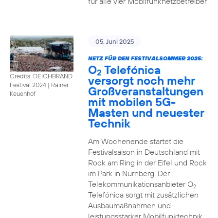
für alle vier Mobilfunknetzbetreiber
05. Juni 2025
NETZ FÜR DEN FESTIVALSOMMER 2025:
O
Telefónica
2
Credits: DEICHBRAND
versorgt noch mehr
Festival 2024 | Rainer
Großveranstaltungen
Keuenhof
mit mobilen 5G-
Masten und neuester
Technik
Am Wochenende startet die
Festivalsaison in Deutschland mit
Rock am Ring in der Eifel und Rock
im Park in Nürnberg. Der
Telekommunikationsanbieter O
2
Telefónica sorgt mit zusätzlichen
Ausbaumaßnahmen und
leistungsstarker Mobilfunktechnik