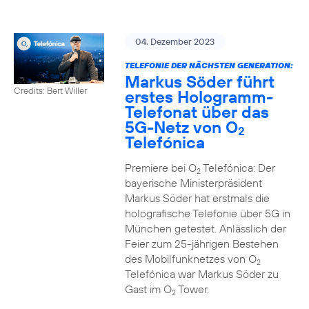
04. Dezember 2023
TELEFONIE DER NÄCHSTEN GENERATION:
Markus Söder führt
Credits: Bert Willer
erstes Hologramm-
Telefonat über das
5G-Netz von O
2
Telefónica
Premiere bei O
Telefónica: Der
2
bayerische Ministerpräsident
Markus Söder hat erstmals die
holografische Telefonie über 5G in
München getestet. Anlässlich der
Feier zum 25-jährigen Bestehen
des Mobilfunknetzes von O
2
Telefónica war Markus Söder zu
Gast im O
Tower.
2