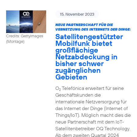
15. November 2023
NEUE PARTNERSCHAFT FÜR DIE
VERNETZUNG DES INTERNETS DER DINGE:
Satellitengestützter
Credits: Gettyimages
Mobilfunk bietet
(Montage)
großflächige
Netzabdeckung in
bisher schwer
zugänglichen
Gebieten
O
Telefónica erweitert für seine
2
Geschäftskunden die
internationale Netzversorgung für
das Internet der Dinge (Internet of
Things/IoT). Möglich macht dies die
neue Partnerschaft mit dem IoT-
Satellitenbetreiber OQ Technology.
Ab dem zweiten Quartal 2024