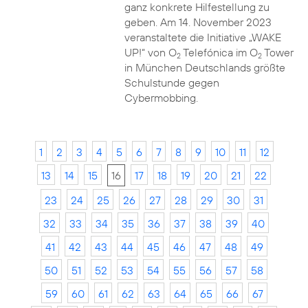
ganz konkrete Hilfestellung zu
geben. Am 14. November 2023
veranstaltete die Initiative „WAKE
UP!“ von O
Telefónica im O
Tower
2
2
in München Deutschlands größte
Schulstunde gegen
Cybermobbing.
1
2
3
4
5
6
7
8
9
10
11
12
13
14
15
16
17
18
19
20
21
22
23
24
25
26
27
28
29
30
31
32
33
34
35
36
37
38
39
40
41
42
43
44
45
46
47
48
49
50
51
52
53
54
55
56
57
58
59
60
61
62
63
64
65
66
67