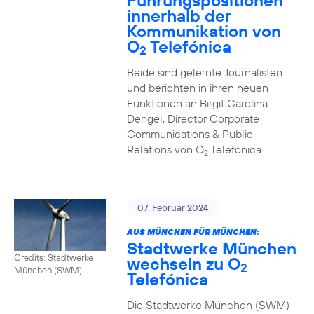
Führungspositionen
innerhalb der
Kommunikation von
O
Telefónica
2
Beide sind gelernte Journalisten
und berichten in ihren neuen
Funktionen an Birgit Carolina
Dengel, Director Corporate
Communications & Public
Relations von O
Telefónica.
2
07. Februar 2024
AUS MÜNCHEN FÜR MÜNCHEN:
Stadtwerke München
Credits: Stadtwerke
wechseln zu O
2
München (SWM)
Telefónica
Die Stadtwerke München (SWM)