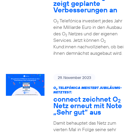
zeigt geplante
Verbesserungen an
O
Telefónica investiert jedes Jahr
2
eine Milliarde Euro in den Ausbau
des O
Netzes und der eigenen
2
Services. Jetzt können O
2
Kund:innen nachvollziehen, ob bei
ihnen demnächst ausgebaut wird.
29. November 2023
O
TELEFÓNICA MEISTERT JUBILÄUMS-
2
NETZTEST:
connect zeichnet O
2
Netz erneut mit Note
„Sehr gut“ aus
Damit behauptet das Netz zum
vierten Mal in Folge seine sehr