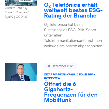
O
Telefónica erhält
2
Credits Foto "O
weltweit bestes ESG-
2
Tower": Pixabay /
Rating der Branche
fcja99
|
CC0 1.0
O
Telefónica hat beim
2
Sustainalytics ESG-Risk-Score
unter allen
Telekommunikationsunternehmen
weltweit am besten abgeschnitten.
11. Dezember 2023
ZITAT MARKUS HAAS, CEO IM DPA-
INTERVIEW:
Öffnet die 6
Gigahertz-
Frequenzen für den
Mobilfunk