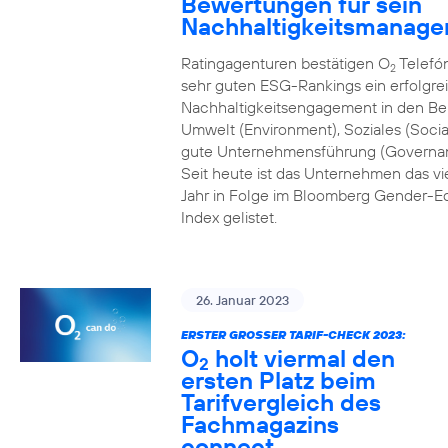
Bewertungen für sein
Nachhaltigkeitsmanag
Ratingagenturen bestätigen O
Telefón
2
sehr guten ESG-Rankings ein erfolgre
Nachhaltigkeitsengagement in den Be
Umwelt (Environment), Soziales (Socia
gute Unternehmensführung (Governa
Seit heute ist das Unternehmen das vi
Jahr in Folge im Bloomberg Gender-Eq
Index gelistet.
26. Januar 2023
ERSTER GROSSER TARIF-CHECK 2023:
O
holt viermal den
2
ersten Platz beim
Tarifvergleich des
Fachmagazins
connect