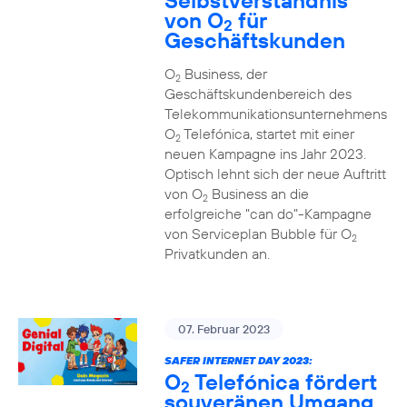
Selbstverständnis
von O
für
2
Geschäftskunden
O
Business, der
2
Geschäftskundenbereich des
Telekommunikationsunternehmens
O
Telefónica, startet mit einer
2
neuen Kampagne ins Jahr 2023.
Optisch lehnt sich der neue Auftritt
von O
Business an die
2
erfolgreiche "can do"-Kampagne
von Serviceplan Bubble für O
2
Privatkunden an.
07. Februar 2023
SAFER INTERNET DAY 2023:
O
Telefónica fördert
2
souveränen Umgang