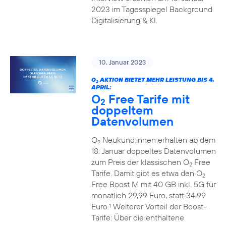
2023 im Tagesspiegel Background
Digitalisierung & KI.
10. Januar 2023
O
AKTION BIETET MEHR LEISTUNG BIS 4.
2
APRIL:
O
Free Tarife mit
2
doppeltem
Datenvolumen
O
Neukund:innen erhalten ab dem
2
18. Januar doppeltes Datenvolumen
zum Preis der klassischen O
Free
2
Tarife. Damit gibt es etwa den O
2
Free Boost M mit 40 GB inkl. 5G für
monatlich 29,99 Euro, statt 34,99
Euro.
Weiterer Vorteil der Boost-
1
Tarife: Über die enthaltene