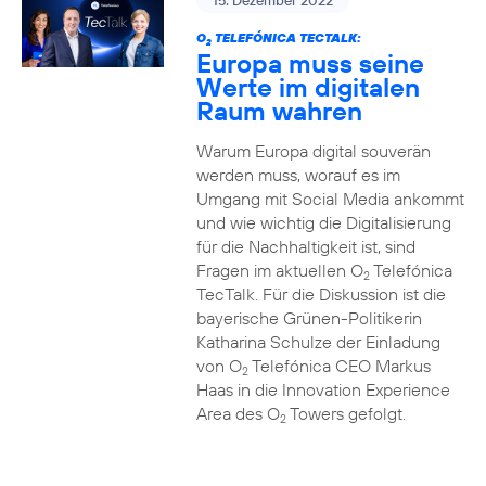
15. Dezember 2022
O
TELEFÓNICA TECTALK:
2
Europa muss seine
Werte im digitalen
Raum wahren
Warum Europa digital souverän
werden muss, worauf es im
Umgang mit Social Media ankommt
und wie wichtig die Digitalisierung
für die Nachhaltigkeit ist, sind
Fragen im aktuellen O
Telefónica
2
TecTalk. Für die Diskussion ist die
bayerische Grünen-Politikerin
Katharina Schulze der Einladung
von O
Telefónica CEO Markus
2
Haas in die Innovation Experience
Area des O
Towers gefolgt.
2