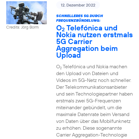
12. Dezember 2022
SCHNELLERES 5G DURCH
FREQUENZBÜNDELUNG:
O
Telefónica und
Credits: Jörg Borm
2
Nokia nutzen erstmals
5G Carrier
Aggregation beim
Upload
O
Telefónica und Nokia machen
2
den Upload von Dateien und
Videos im 5G-Netz noch schneller.
Der Telekommunikationsanbieter
und sein Technologiepartner haben
erstmals zwei 5G-Frequenzen
miteinander gebündelt, um die
maximale Datenrate beim Versand
von Daten über das Mobilfunknetz
zu erhöhen. Diese sogenannte
Carrier Aggregation-Technologie