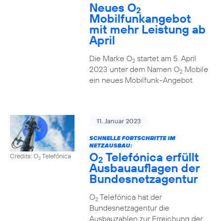
Neues O
2
Mobilfunkangebot
mit mehr Leistung ab
April
Die Marke O
startet am 5. April
2
2023 unter dem Namen O
Mobile
2
ein neues Mobilfunk-Angebot.
11. Januar 2023
SCHNELLE FORTSCHRITTE IM
NETZAUSBAU:
O
Telefónica erfüllt
Credits: O
Telefónica
2
2
Ausbauauflagen der
Bundesnetzagentur
O
Telefónica hat der
2
Bundesnetzagentur die
Ausbauzahlen zur Erreichung der