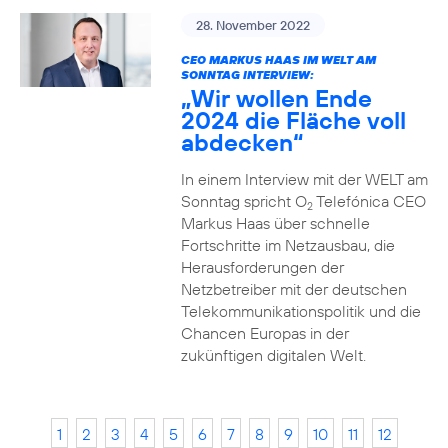
28. November 2022
CEO MARKUS HAAS IM WELT AM
SONNTAG INTERVIEW:
„Wir wollen Ende
2024 die Fläche voll
abdecken“
In einem Interview mit der WELT am
Sonntag spricht O
Telefónica CEO
2
Markus Haas über schnelle
Fortschritte im Netzausbau, die
Herausforderungen der
Netzbetreiber mit der deutschen
Telekommunikationspolitik und die
Chancen Europas in der
zukünftigen digitalen Welt.
1
2
3
4
5
6
7
8
9
10
11
12