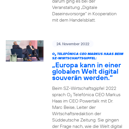
darum ging es bei der
Veranstaltung „Digitale
Daseinsvorsorge“ in Kooperation
mit dem Handelsblatt.
24. November 2022
O
TELEFÓNICA CEO MARKUS HAAS BEIM
2
SZ-WIRTSCHAFTSGIPFEL:
„Europa kann in einer
globalen Welt digital
souverän werden.“
Beim SZ-Wirtschaftsgipfel 2022
sprach O
Telefónica CEO Markus
2
Haas im CEO Powertalk mit Dr.
Marc Beise, Leiter der
Wirtschaftsredaktion der
Süddeutsche Zeitung. Sie gingen
der Frage nach, wie die Welt digital