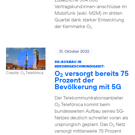
Vertragskund:innen-anschlüsse im
Mobilfunk (exkl. M2M) im dritten
Quartal dank starker Entwicklung
der Kernmarke O
2
31. Oktober 2022
5G-AUSBAU IN
REKORDGESCHWINDIGKEIT:
O
versorgt bereits 75
Credits: O
Telefónica
2
2
Prozent der
Bevölkerung mit 5G
Der Telekommunikationsanbieter
O
Telefónica kommt beim
2
bundesweiten Aufbau seines 5G-
Netzes deutlich schneller voran als
ursprünglich geplant. Das O
Netz
2
versorgt mittlerweile 75 Prozent