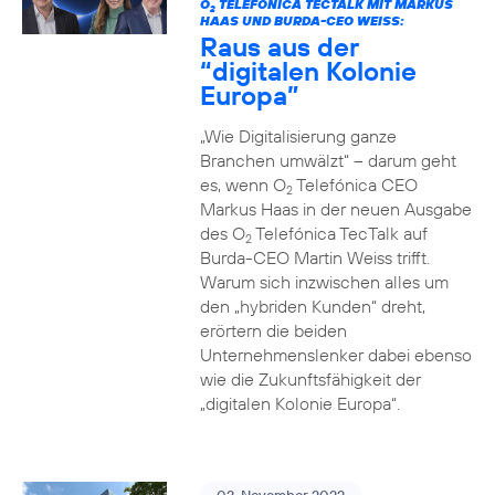
O
TELEFÓNICA TECTALK MIT MARKUS
2
HAAS UND BURDA-CEO WEISS:
Raus aus der
“digitalen Kolonie
Europa”
„Wie Digitalisierung ganze
Branchen umwälzt“ – darum geht
es, wenn O
Telefónica CEO
2
Markus Haas in der neuen Ausgabe
des O
Telefónica TecTalk auf
2
Burda-CEO Martin Weiss trifft.
Warum sich inzwischen alles um
den „hybriden Kunden“ dreht,
erörtern die beiden
Unternehmenslenker dabei ebenso
wie die Zukunftsfähigkeit der
„digitalen Kolonie Europa“.