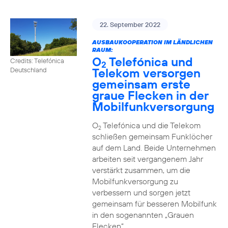
22. September 2022
AUSBAUKOOPERATION IM LÄNDLICHEN
RAUM:
O
Telefónica und
Credits: Telefónica
2
Telekom versorgen
Deutschland
gemeinsam erste
graue Flecken in der
Mobilfunkversorgung
O
Telefónica und die Telekom
2
schließen gemeinsam Funklöcher
auf dem Land. Beide Unternehmen
arbeiten seit vergangenem Jahr
verstärkt zusammen, um die
Mobilfunkversorgung zu
verbessern und sorgen jetzt
gemeinsam für besseren Mobilfunk
in den sogenannten „Grauen
Flecken“.