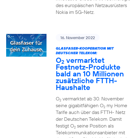
des europäischen Netzausrüsters
Nokia im 5G-Netz.
16. November 2022
GLASFASER-KOOPERATION MIT
DEUTSCHER TELEKOM:
O
vermarktet
2
Festnetz-Produkte
bald an 10 Millionen
zusätzliche FTTH-
Haushalte
O
vermarktet ab 30. November
2
seine gigabitfähigen O
my Home
2
Tarife auch über das FTTH- Netz
der Deutschen Telekom. Damit
festigt O
seine Position als
2
Telekommunikationsanbieter mit