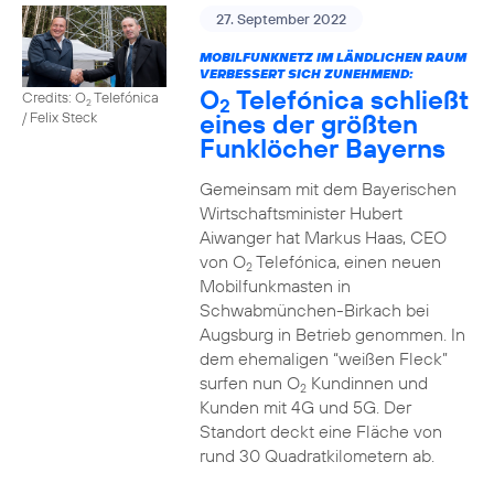
27. September 2022
MOBILFUNKNETZ IM LÄNDLICHEN RAUM
VERBESSERT SICH ZUNEHMEND:
O
Telefónica schließt
Credits: O
Telefónica
2
2
eines der größten
/ Felix Steck
Funklöcher Bayerns
Gemeinsam mit dem Bayerischen
Wirtschaftsminister Hubert
Aiwanger hat Markus Haas, CEO
von O
Telefónica, einen neuen
2
Mobilfunkmasten in
Schwabmünchen-Birkach bei
Augsburg in Betrieb genommen. In
dem ehemaligen “weißen Fleck”
surfen nun O
Kundinnen und
2
Kunden mit 4G und 5G. Der
Standort deckt eine Fläche von
rund 30 Quadratkilometern ab.