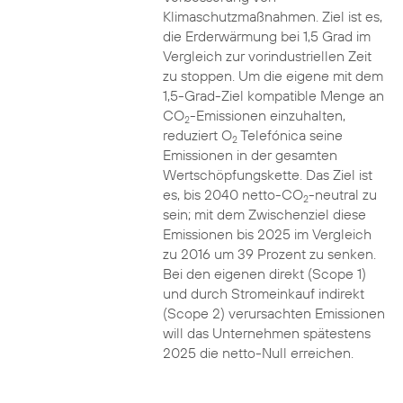
Klimaschutzmaßnahmen. Ziel ist es,
die Erderwärmung bei 1,5 Grad im
Vergleich zur vorindustriellen Zeit
zu stoppen. Um die eigene mit dem
1,5-Grad-Ziel kompatible Menge an
CO
-Emissionen einzuhalten,
2
reduziert O
Telefónica seine
2
Emissionen in der gesamten
Wertschöpfungskette. Das Ziel ist
es, bis 2040 netto-CO
-neutral zu
2
sein; mit dem Zwischenziel diese
Emissionen bis 2025 im Vergleich
zu 2016 um 39 Prozent zu senken.
Bei den eigenen direkt (Scope 1)
und durch Stromeinkauf indirekt
(Scope 2) verursachten Emissionen
will das Unternehmen spätestens
2025 die netto-Null erreichen.