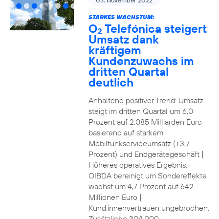
03. November 2022
STARKES WACHSTUM:
O
Telefónica steigert
2
Umsatz dank
kräftigem
Kundenzuwachs im
dritten Quartal
deutlich
Anhaltend positiver Trend: Umsatz
steigt im dritten Quartal um 6,0
Prozent auf 2,085 Milliarden Euro
basierend auf starkem
Mobilfunkserviceumsatz (+3,7
Prozent) und Endgerätegeschäft |
Höheres operatives Ergebnis:
OIBDA bereinigt um Sondereffekte
wächst um 4,7 Prozent auf 642
Millionen Euro |
Kund:innenvertrauen ungebrochen:
Zusätzliche 304.000