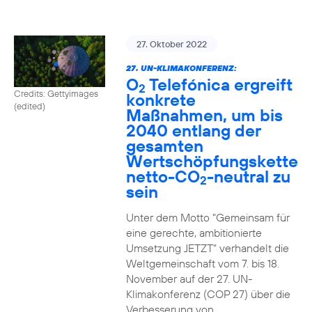
27. Oktober 2022
27. UN-KLIMAKONFERENZ:
O
Telefónica ergreift
2
Credits: Gettyimages
konkrete
(edited)
Maßnahmen, um bis
2040 entlang der
gesamten
Wertschöpfungskette
netto-CO
-neutral zu
2
sein
Unter dem Motto "Gemeinsam für
eine gerechte, ambitionierte
Umsetzung JETZT" verhandelt die
Weltgemeinschaft vom 7. bis 18.
November auf der 27. UN-
Klimakonferenz (COP 27) über die
Verbesserung von