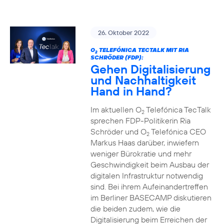
26. Oktober 2022
O
TELEFÓNICA TECTALK MIT RIA
2
SCHRÖDER (FDP):
Gehen Digitalisierung
und Nachhaltigkeit
Hand in Hand?
Im aktuellen O
Telefónica TecTalk
2
sprechen FDP-Politikerin Ria
Schröder und O
Telefónica CEO
2
Markus Haas darüber, inwiefern
weniger Bürokratie und mehr
Geschwindigkeit beim Ausbau der
digitalen Infrastruktur notwendig
sind. Bei ihrem Aufeinandertreffen
im Berliner BASECAMP diskutieren
die beiden zudem, wie die
Digitalisierung beim Erreichen der