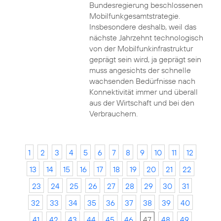
Bundesregierung beschlossenen
Mobilfunkgesamtstrategie.
Insbesondere deshalb, weil das
nächste Jahrzehnt technologisch
von der Mobilfunkinfrastruktur
geprägt sein wird, ja geprägt sein
muss angesichts der schnelle
wachsenden Bedürfnisse nach
Konnektivität immer und überall
aus der Wirtschaft und bei den
Verbrauchern.
1
2
3
4
5
6
7
8
9
10
11
12
13
14
15
16
17
18
19
20
21
22
23
24
25
26
27
28
29
30
31
32
33
34
35
36
37
38
39
40
41
42
43
44
45
46
47
48
49