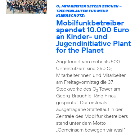
O
MITARBEITER SETZEN ZEICHEN –
2
TREPPENLAUFEN FÜR MEHR
KLIMASCHUTZ:
Mobilfunkbetreiber
spendet 10.000 Euro
an Kinder- und
Jugendinitiative Plant
for the Planet
Angefeuert von mehr als 500
Unterstützern sind 250 O
2
Mitarbeiterinnen und Mitarbeiter
am Freitagvormittag die 37
Stockwerke des O
Tower am
2
Georg-Brauchle-Ring hinauf
gesprintet. Der erstmals
ausgetragene Staffellauf in der
Zentrale des Mobilfunkbetreibers
stand unter dem Motto
„Gemeinsam bewegen wir was!“