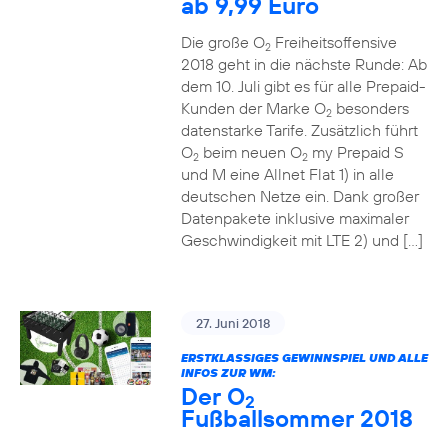
ab 9,99 Euro
Die große O
Freiheitsoffensive
2
2018 geht in die nächste Runde: Ab
dem 10. Juli gibt es für alle Prepaid-
Kunden der Marke O
besonders
2
datenstarke Tarife. Zusätzlich führt
O
beim neuen O
my Prepaid S
2
2
und M eine Allnet Flat 1) in alle
deutschen Netze ein. Dank großer
Datenpakete inklusive maximaler
Geschwindigkeit mit LTE 2) und […]
27. Juni 2018
ERSTKLASSIGES GEWINNSPIEL UND ALLE
INFOS ZUR WM:
Der O
2
Fußballsommer 2018