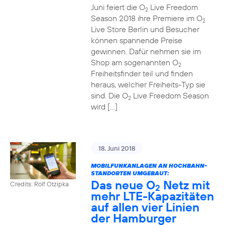
Juni feiert die O
Live Freedom
2
Season 2018 ihre Premiere im O
2
Live Store Berlin und Besucher
können spannende Preise
gewinnen. Dafür nehmen sie im
Shop am sogenannten O
2
Freiheitsfinder teil und finden
heraus, welcher Freiheits-Typ sie
sind. Die O
Live Freedom Season
2
wird […]
18. Juni 2018
MOBILFUNKANLAGEN AN HOCHBAHN-
STANDORTEN UMGEBAUT:
Das neue O
Netz mit
Credits: Rolf Otzipka
2
mehr LTE-Kapazitäten
auf allen vier Linien
der Hamburger