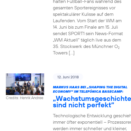
halten Fußball-Fans während des
gesamten Sportereignisses vor
spektakulärer Kulisse auf dem
Laufenden. Vom Start der WM am
14. Juni bis zum Finale am 15. Juli
sendet SPORT1 sein News-Format
„WM Aktuell“ täglich live aus dem
35. Stockwerk des Münchner O
2
Towers […]
12. Juni 2018
MARKUS HAAS BEI „SHAPING THE DIGITAL
ECONOMY“ IM TELEFÓNICA BASECAMP:
„Wachstumsgeschicht
Credits: Henrik Andree
sind nicht perfekt“
Technologische Entwicklung geschieh
immer öfter exponentiell – Prozessore
werden immer schneller und kleiner,