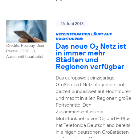
26. Juni 2018
NETZINTEGRATION LÄUFT AUF
HOCHTOUREN:
Das neue O
Netz ist
Credits: Pixabay, User
2
in immer mehr
Pexels
|
CC0 1.0,
Ausschnitt bearbeitet
Städten und
Regionen verfügbar
Das europaweit einzigartige
Großprojekt Netzintegration läuft
derzeit bundesweit auf Hochtouren
und macht in allen Regionen große
Fortschritte. Den
Zusammenschluss der
Mobilfunknetze von O
und E-Plus
2
hat Telefónica Deutschland bereits
in einigen deutschen Großstädten