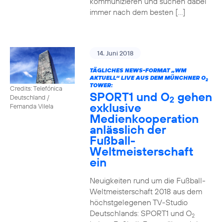
kommunizieren und suchen dabei
immer nach dem besten […]
14. Juni 2018
TÄGLICHES NEWS-FORMAT „WM
AKTUELL“ LIVE AUS DEM MÜNCHNER O
2
TOWER:
Credits: Telefónica
SPORT1 und O
gehen
Deutschland /
2
exklusive
Fernanda Vilela
Medienkooperation
anlässlich der
Fußball-
Weltmeisterschaft
ein
Neuigkeiten rund um die Fußball-
Weltmeisterschaft 2018 aus dem
höchstgelegenen TV-Studio
Deutschlands: SPORT1 und O
2