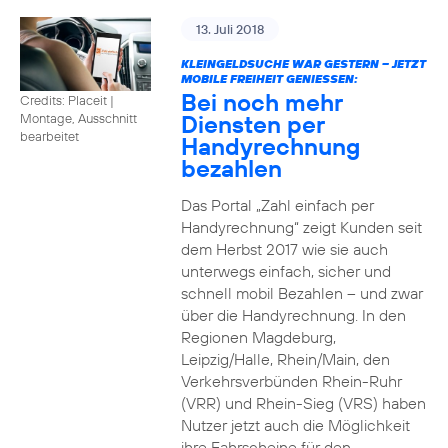
13. Juli 2018
KLEINGELDSUCHE WAR GESTERN – JETZT
MOBILE FREIHEIT GENIESSEN:
Bei noch mehr
Credits: Placeit
|
Diensten per
Montage, Ausschnitt
bearbeitet
Handyrechnung
bezahlen
Das Portal „Zahl einfach per
Handyrechnung“ zeigt Kunden seit
dem Herbst 2017 wie sie auch
unterwegs einfach, sicher und
schnell mobil Bezahlen – und zwar
über die Handyrechnung. In den
Regionen Magdeburg,
Leipzig/Halle, Rhein/Main, den
Verkehrsverbünden Rhein-Ruhr
(VRR) und Rhein-Sieg (VRS) haben
Nutzer jetzt auch die Möglichkeit
ihre Fahrscheine für den