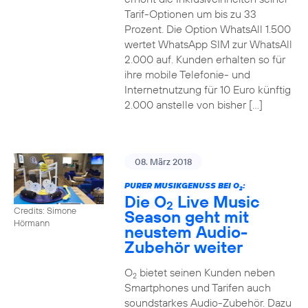
Tarif-Optionen um bis zu 33
Prozent. Die Option WhatsAll 1.500
wertet WhatsApp SIM zur WhatsAll
2.000 auf. Kunden erhalten so für
ihre mobile Telefonie- und
Internetnutzung für 10 Euro künftig
2.000 anstelle von bisher […]
08. März 2018
PURER MUSIKGENUSS BEI O
:
2
Die O
Live Music
2
Credits: Simone
Season geht mit
Hörmann
neustem Audio-
Zubehör weiter
O
bietet seinen Kunden neben
2
Smartphones und Tarifen auch
soundstarkes Audio-Zubehör. Dazu