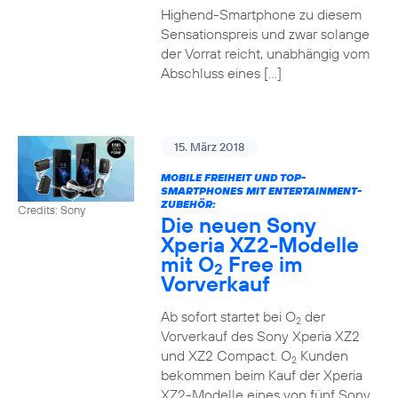
Highend-Smartphone zu diesem
Sensationspreis und zwar solange
der Vorrat reicht, unabhängig vom
Abschluss eines […]
15. März 2018
MOBILE FREIHEIT UND TOP-
SMARTPHONES MIT ENTERTAINMENT-
ZUBEHÖR:
Credits: Sony
Die neuen Sony
Xperia XZ2-Modelle
mit O
Free im
2
Vorverkauf
Ab sofort startet bei O
der
2
Vorverkauf des Sony Xperia XZ2
und XZ2 Compact. O
Kunden
2
bekommen beim Kauf der Xperia
XZ2-Modelle eines von fünf Sony