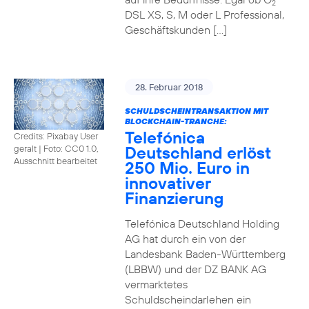
2
DSL XS, S, M oder L Professional,
Geschäftskunden […]
28. Februar 2018
SCHULDSCHEINTRANSAKTION MIT
BLOCKCHAIN-TRANCHE:
Telefónica
Credits: Pixabay User
Deutschland erlöst
geralt
|
Foto: CC0 1.0,
Ausschnitt bearbeitet
250 Mio. Euro in
innovativer
Finanzierung
Telefónica Deutschland Holding
AG hat durch ein von der
Landesbank Baden-Württemberg
(LBBW) und der DZ BANK AG
vermarktetes
Schuldscheindarlehen ein