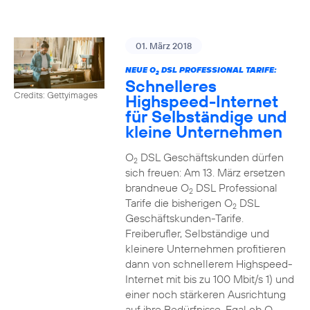
01. März 2018
NEUE O
DSL PROFESSIONAL TARIFE:
2
Schnelleres
Credits: Gettyimages
Highspeed-Internet
für Selbständige und
kleine Unternehmen
O
DSL Geschäftskunden dürfen
2
sich freuen: Am 13. März ersetzen
brandneue O
DSL Professional
2
Tarife die bisherigen O
DSL
2
Geschäftskunden-Tarife.
Freiberufler, Selbständige und
kleinere Unternehmen profitieren
dann von schnellerem Highspeed-
Internet mit bis zu 100 Mbit/s 1) und
einer noch stärkeren Ausrichtung
auf ihre Bedürfnisse. Egal ob O