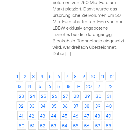
Volumen von 250 Mio. Euro am
Markt platziert. Damit wurde das
ursprüngliche Zielvolumen um 50
Mio. Euro übertroffen. Eine von der
LBBW exklusiv angebotene
Tranche, bei der durchgängig
Blockchain-Technologie eingesetzt
wird, war dreifach überzeichnet.
Dabei […]
1
2
3
4
5
6
7
8
9
10
11
12
13
14
15
16
17
18
19
20
21
22
23
24
25
26
27
28
29
30
31
32
33
34
35
36
37
38
39
40
41
42
43
44
45
46
47
48
49
50
51
52
53
54
55
56
57
58