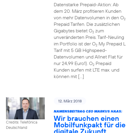
Datenstarke Prepaid-Aktion: Ab
dem 20. März profitieren Kunden
von mehr Datenvolumen in den O
2
Prepaid Tarifen. Die zusätzlichen
Gigabytes bietet O
zum
2
unveränderten Preis. Tarif-Neuling
im Portfolio ist der O
My Prepaid L
2
Tarif mit 5 GB Highspeed-
Datenvolumen und Allnet Flat für
nur 24,99 Euro1). O
Prepaid
2
Kunden surfen mit LTE max. und
können mit […]
12. März 2018
NAMENSBEITRAG CEO MARKUS HAAS:
Wir brauchen einen
Credits: Telefónica
Mobilfunkpakt für die
Deutschland
digitale Zukunft