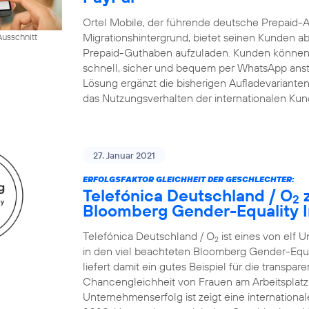
Ortel Mobile, der führende deutsche Prepaid-
Migrationshintergrund, bietet seinen Kunden ab
usschnitt
Prepaid-Guthaben aufzuladen. Kunden können 
schnell, sicher und bequem per WhatsApp ansto
Lösung ergänzt die bisherigen Aufladevarianten 
das Nutzungsverhalten der internationalen Ku
27. Januar 2021
ERFOLGSFAKTOR GLEICHHEIT DER GESCHLECHTER:
Telefónica Deutschland / O
z
2
Bloomberg Gender-Equality I
Telefónica Deutschland / O
ist eines von elf 
2
in den viel beachteten Bloomberg Gender-Equ
liefert damit ein gutes Beispiel für die transp
Chancengleichheit von Frauen am Arbeitsplatz.
Unternehmenserfolg ist zeigt eine internatio