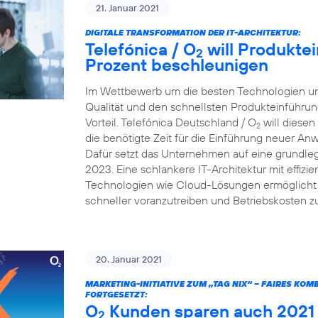
21. Januar 2021
DIGITALE TRANSFORMATION DER IT-ARCHITEKTUR:
Telefónica / O
will Produkte
2
Prozent beschleunigen
Im Wettbewerb um die besten Technologien und
Qualität und den schnellsten Produkteinführun
Vorteil. Telefónica Deutschland / O
will diesen
2
die benötigte Zeit für die Einführung neuer A
Dafür setzt das Unternehmen auf eine grundleg
2023. Eine schlankere IT-Architektur mit effiz
Technologien wie Cloud-Lösungen ermöglicht e
schneller voranzutreiben und Betriebskosten z
20. Januar 2021
MARKETING-INITIATIVE ZUM „TAG NIX“ – FAIRES KO
FORTGESETZT:
O
Kunden sparen auch 2021 v
2