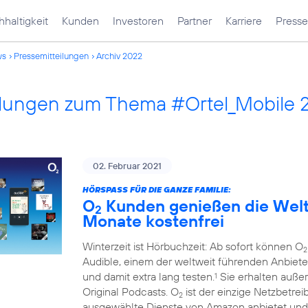
haltigkeit
Kunden
Investoren
Partner
Karriere
Presse
ws
Pressemitteilungen
Archiv 2022
ilungen zum Thema #Ortel_Mobile 
02. Februar 2021
HÖRSPASS FÜR DIE GANZE FAMILIE:
O
Kunden genießen die Welt 
2
Monate kostenfrei
Winterzeit ist Hörbuchzeit: Ab sofort können O
2
Audible, einem der weltweit führenden Anbiete
und damit extra lang testen.
Sie erhalten auße
1
Original Podcasts. O
ist der einzige Netzbetre
2
ausgewählte Dienste von Amazon anbietet und 