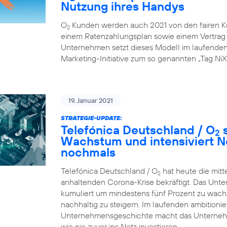
Nutzung ihres Handys
O
Kunden werden auch 2021 von den fairen K
2
einem Ratenzahlungsplan sowie einem Vertrag ü
Unternehmen setzt dieses Modell im laufenden G
Marketing-Initiative zum so genannten „Tag NiX
19. Januar 2021
STRATEGIE-UPDATE:
Telefónica Deutschland / O
s
2
Wachstum und intensiviert N
nochmals
Telefónica Deutschland / O
hat heute die mitt
2
anhaltenden Corona-Krise bekräftigt. Das Unte
kumuliert um mindestens fünf Prozent zu wachsen
nachhaltig zu steigern. Im laufenden ambition
Unternehmensgeschichte macht das Unternehme
wie nie zuvor ins Netz investieren.