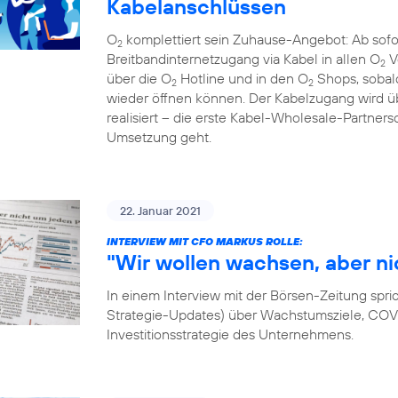
Kabelanschlüssen
O
komplettiert sein Zuhause-Angebot: Ab sof
2
Breitbandinternetzugang via Kabel in allen O
V
2
über die O
Hotline und in den O
Shops, sobal
2
2
wieder öffnen können. Der Kabelzugang wird
realisiert – die erste Kabel-Wholesale-Partnersc
Umsetzung geht.
22. Januar 2021
INTERVIEW MIT CFO MARKUS ROLLE:
"Wir wollen wachsen, aber ni
In einem Interview mit der Börsen-Zeitung spri
Strategie-Updates) über Wachstumsziele, COVID
Investitionsstrategie des Unternehmens.