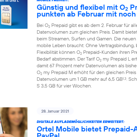
Günstig und flexibel mit O
Pr
2
punkten ab Februar mit noc
Bei O
Prepaid gibt es ab dem 2. Februar für 
2
Datenvolumen zum gleichen Preis. Damit biete
beim Streamen, Surfen und Gamen. Die neuen
mobile Leben braucht: Ohne Vertragsbindung, b
Flexibilität können O
Prepaid-Kunden ihren Prep
2
Bedarf abstimmen. Der Tarif O
my Prepaid L erh
2
damit 67 Prozent mehr Datenvolumen als bisher
O
my Prepaid M erhöht für den gleichen Preis
2
Datenvolumen um 1 GB mehr auf 6,5 GB
. Sch
1,3
S 3,5 GB für vier Wochen.
28. Januar 2021
DIGITALE AUFLADEMÖGLICHKEITEN ERWEITERT:
Ortel Mobile bietet Prepaid
PayPal