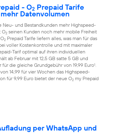
epaid - O
Prepaid Tarife
2
h mehr Datenvolumen
alle Neu- und Bestandkunden mehr Highspeed-
t O
seinen Kunden noch mehr mobile Freiheit
2
 O
Prepaid Tarife liefern alles, was man für das
2
ei voller Kostenkontrolle und mit maximaler
aid-Tarif optimal auf ihren individuellen
ält ab Februar mit 12,5 GB satte 5 GB und
 für die gleiche Grundgebühr von 19,99 Euro
.
1
 von 14,99 für vier Wochen das Highspeed-
on für 9,99 Euro bietet der neue O
my Prepaid
2
-Aufladung per WhatsApp und