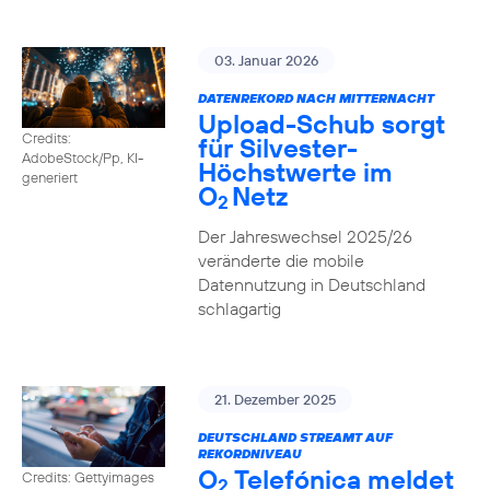
03. Januar 2026
DATENREKORD NACH MITTERNACHT
Upload-Schub sorgt
Credits:
für Silvester-
AdobeStock/Pp, KI-
Höchstwerte im
generiert
O
Netz
2
Der Jahreswechsel 2025/26
veränderte die mobile
Datennutzung in Deutschland
schlagartig
21. Dezember 2025
DEUTSCHLAND STREAMT AUF
REKORDNIVEAU
O
Telefónica meldet
Credits: Gettyimages
2