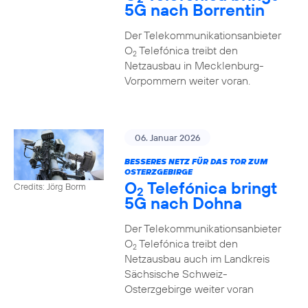
5G nach Borrentin
Der Telekommunikationsanbieter
O
Telefónica treibt den
2
Netzausbau in Mecklenburg-
Vorpommern weiter voran.
06. Januar 2026
BESSERES NETZ FÜR DAS TOR ZUM
OSTERZGEBIRGE
O
Telefónica bringt
Credits: Jörg Borm
2
5G nach Dohna
Der Telekommunikationsanbieter
O
Telefónica treibt den
2
Netzausbau auch im Landkreis
Sächsische Schweiz-
Osterzgebirge weiter voran