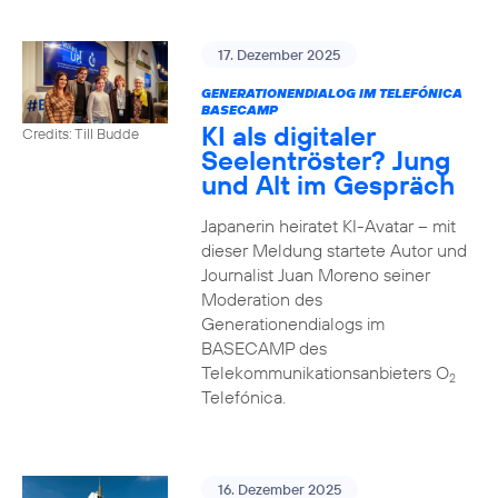
17. Dezember 2025
GENERATIONENDIALOG IM TELEFÓNICA
BASECAMP
KI als digitaler
Credits: Till Budde
Seelentröster? Jung
und Alt im Gespräch
Japanerin heiratet KI-Avatar – mit
dieser Meldung startete Autor und
Journalist Juan Moreno seiner
Moderation des
Generationendialogs im
BASECAMP des
Telekommunikationsanbieters O
2
Telefónica.
16. Dezember 2025