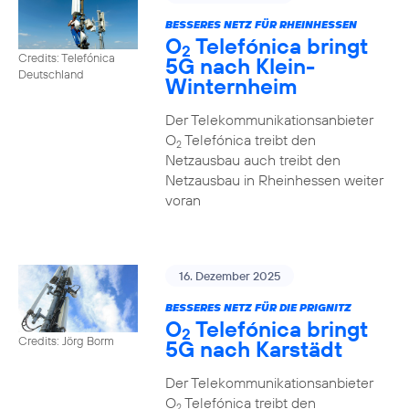
BESSERES NETZ FÜR RHEINHESSEN
O
Telefónica bringt
2
Credits: Telefónica
5G nach Klein-
Deutschland
Winternheim
Der Telekommunikationsanbieter
O
Telefónica treibt den
2
Netzausbau auch treibt den
Netzausbau in Rheinhessen weiter
voran
16. Dezember 2025
BESSERES NETZ FÜR DIE PRIGNITZ
O
Telefónica bringt
2
Credits: Jörg Borm
5G nach Karstädt
Der Telekommunikationsanbieter
O
Telefónica treibt den
2