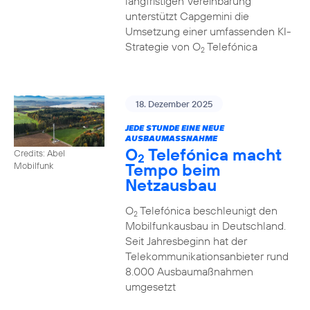
langfristigen Vereinbarung
unterstützt Capgemini die
Umsetzung einer umfassenden KI-
Strategie von O
Telefónica
2
18. Dezember 2025
JEDE STUNDE EINE NEUE
AUSBAUMASSNAHME
O
Telefónica macht
Credits: Abel
2
Tempo beim
Mobilfunk
Netzausbau
O
Telefónica beschleunigt den
2
Mobilfunkausbau in Deutschland.
Seit Jahresbeginn hat der
Telekommunikationsanbieter rund
8.000 Ausbaumaßnahmen
umgesetzt