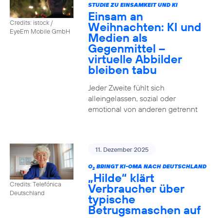
STUDIE ZU EINSAMKEIT UND KI
Einsam an
Credits: istock /
Weihnachten: KI und
EyeEm Mobile GmbH
Medien als
Gegenmittel –
virtuelle Abbilder
bleiben tabu
Jeder Zweite fühlt sich
alleingelassen, sozial oder
emotional von anderen getrennt
11. Dezember 2025
O
BRINGT KI-OMA NACH DEUTSCHLAND
2
„Hilde“ klärt
Credits: Telefónica
Verbraucher über
Deutschland
typische
Betrugsmaschen auf