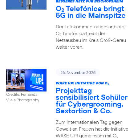
BESSERES NETZ FÜR BISCHOFSHEIM
O
Telefónica bringt
2
5G in die Mainspitze
Der Telekommunikationsanbieter
O
Telefónica treibt den
2
Netzausbau im Kreis Groß-Gerau
weiter voran.
26. November 2025
WAKE UP! INITIATIVE VON O
2
Projekttag
Credits: Fernanda
sensibilisiert Schüler
Vilela Photography
für Cybergrooming,
Sextortion & Co.
Zum Internationalen Tag gegen
Gewalt an Frauen hat die Initiative
WAKE UP! gemeinsam mit O
2