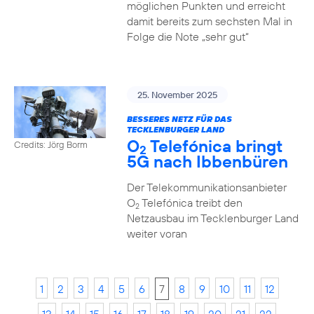
möglichen Punkten und erreicht
damit bereits zum sechsten Mal in
Folge die Note „sehr gut“
25. November 2025
BESSERES NETZ FÜR DAS
TECKLENBURGER LAND
O
Telefónica bringt
Credits: Jörg Borm
2
5G nach Ibbenbüren
Der Telekommunikationsanbieter
O
Telefónica treibt den
2
Netzausbau im Tecklenburger Land
weiter voran
1
2
3
4
5
6
7
8
9
10
11
12