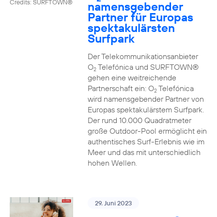
Credits: SURFTOWN®
namensgebender
Partner für Europas
spektakulärsten
Surfpark
Der Telekommunikationsanbieter
O
Telefónica und SURFTOWN®
2
gehen eine weitreichende
Partnerschaft ein: O
Telefónica
2
wird namensgebender Partner von
Europas spektakulärstem Surfpark.
Der rund 10.000 Quadratmeter
große Outdoor-Pool ermöglicht ein
authentisches Surf-Erlebnis wie im
Meer und das mit unterschiedlich
hohen Wellen.
29. Juni 2023