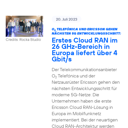
20. Juli 2023
O
TELEFÓNICA UND ERICSSON GEHEN
2
NÄCHSTEN 5G ENTWICKLUNGSSCHRITT:
Erstes Cloud RAN im
Credits: Rocka Studio
26 GHz-Bereich in
Europa liefert über 4
Gbit/s
Der Telekommunikationsanbieter
O
Telefónica und der
2
Netzausrüster Ericsson gehen den
nächsten Entwicklungsschritt für
moderne 5G-Netze: Die
Unternehmen haben die erste
Ericsson Cloud RAN-Lösung in
Europa im Mobilfunknetz
implementiert. Bei der neuartigen
Cloud RAN-Architektur werden