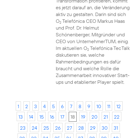
Transformation profitieren, kommt
es jetzt darauf an, die Veränderung
aktiv zu gestalten. Darin sind sich
O
Telefónica CEO Markus Haas
2
und Prof. Dr. Helmut
Schönenberger, Mitgründer und
CEO von UnternehmerTUM, einig.
Im aktuellen O
Telefónica TecTalk
2
diskutieren sie, welche
Rahmenbedingungen es dafür
braucht und welche Rolle die
Zusammenarbeit innovativer Start-
ups und etablierter Player spielt.
1
2
3
4
5
6
7
8
9
10
11
12
13
14
15
16
17
18
19
20
21
22
23
24
25
26
27
28
29
30
31