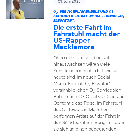
01. Juni 2023
O
, SERVICEPLAN BUBBLE UND C3
2
LAUNCHEN SOCIAL-MEDIA-FORMAT „O
2
ELEVATOR“:
Die erste Fahrt im
Fahrstuhl macht der
US-Rapper
Macklemore
Ohne ein stetiges Über-sich-
hinauswachsen wären viele
Künstler:innen nicht dort, wo sie
heute sind. Im neuen Social-
Media-Format "O
Elevator"
2
versinnbildlichen O
, Serviceplan
2
Bubble und C3 Creative Code and
Content diese Reise. Im Fahrstuhl
des O
Towers in München
2
performen Artists auf der Fahrt in
den 36. Stock ihren Song, mit dem
sie sich an einen bedeutenden