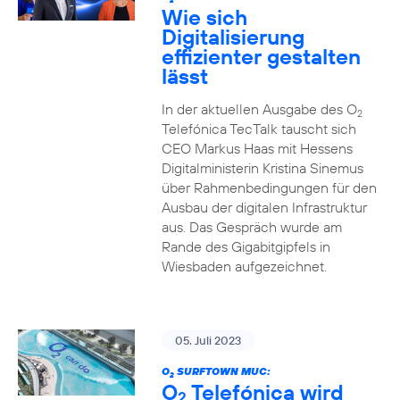
2
Wie sich
Digitalisierung
effizienter gestalten
lässt
In der aktuellen Ausgabe des O
2
Telefónica TecTalk tauscht sich
CEO Markus Haas mit Hessens
Digitalministerin Kristina Sinemus
über Rahmenbedingungen für den
Ausbau der digitalen Infrastruktur
aus. Das Gespräch wurde am
Rande des Gigabitgipfels in
Wiesbaden aufgezeichnet.
05. Juli 2023
O
SURFTOWN MUC:
2
O
Telefónica wird
2