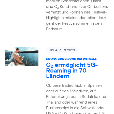
mobilen Sendestationen. Damit
sind O
Kund:innen vor Ort bestens
2
vernetzt und können ihre Festival-
Highlights miteinander teilen. Jetzt
geht der Festivalsommer in den
Endspurt.
09. August 2023
5G-NUTZUNG RUND UM DIE WELT:
O
ermöglicht 5G-
2
Roaming in 70
Ländern
Ob beim Badeurlaub in Spanien
oder auf den Malediven, auf
Entdeckungstour in Südafrika und
Thailand oder während eines
Businesstrips in die Schweiz oder
USA – O
Kund:innen können 5G