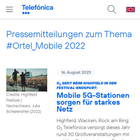
Pressemitteilungen zum Thema
#Ortel_Mobile 2022
16. August 2023
O
GEHT BEIM HIGHFIELD IN DEN
2
FESTIVAL-ENDSPURT:
Mobile 5G-Stationen
Credits: Highfield
sorgen für starkes
Festival /
Neonschwarz, Julia
Netz
Schwendner (2022)
Highfield, Wacken, Rock am Ring:
O
Telefónica versorgt dieses Jahr
2
rund 30 Großveranstaltungen mit