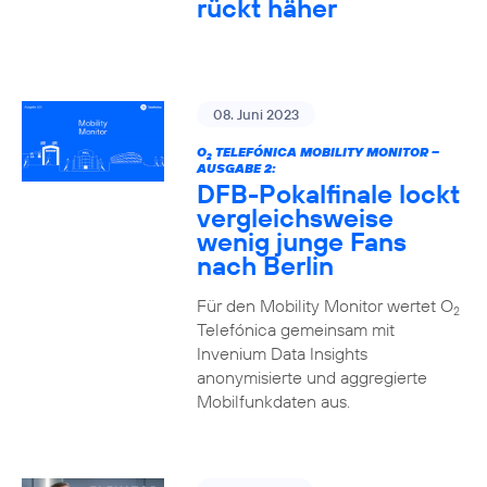
rückt häher
08. Juni 2023
O
TELEFÓNICA MOBILITY MONITOR –
2
AUSGABE 2:
DFB-Pokalfinale lockt
vergleichsweise
wenig junge Fans
nach Berlin
Für den Mobility Monitor wertet O
2
Telefónica gemeinsam mit
Invenium Data Insights
anonymisierte und aggregierte
Mobilfunkdaten aus.