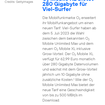
Credits: Gettyimages
280 Gigabyte für
Viel-Surfer
Die Mobilfunkmarke O
erweitert
2
ihr Mobilfunkangebot um einen
neuen Tarif: Viel-Surfer haben ab
dem 5. Juli 2023 die Wahl
zwischen dem bekannten O
2
Mobile Unlimited Max und dem
neuen O
Mobile XL inklusive
2
Grow-Vorteil. Der O
Mobile XL
2
verfügt für 62,99 Euro monatlich
über 280 Gigabyte Datenvolumen
und wächst mit dem Grow-Vorteil
jährlich um 10 Gigabyte ohne
zusätzliche Kosten.
Wie der O
1
2
Mobile Unlimited Max bietet der
neue Tarif eine Geschwindigkeit
von bis zu 500 MBit/s im
Download.