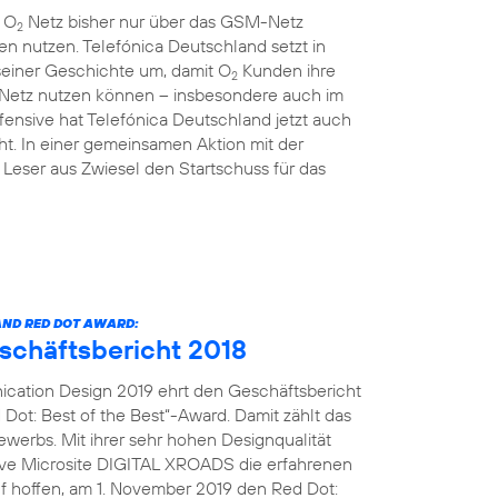
m O
Netz bisher nur über das GSM-Netz
2
en nutzen. Telefónica Deutschland setzt in
einer Geschichte um, damit O
Kunden ihre
2
 Netz nutzen können – insbesondere auch im
ensive hat Telefónica Deutschland jetzt auch
t. In einer gemeinsamen Aktion mit der
Leser aus Zwiesel den Startschuss für das
ND RED DOT AWARD:
eschäftsbericht 2018
cation Design 2019 ehrt den Geschäftsbericht
Dot: Best of the Best“-Award. Damit zählt das
erbs. Mit ihrer sehr hohen Designqualität
tive Microsite DIGITAL XROADS die erfahrenen
uf hoffen, am 1. November 2019 den Red Dot: