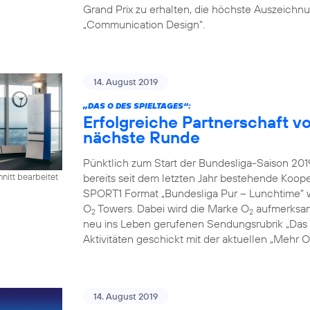
Grand Prix zu erhalten, die höchste Auszeichn
„Communication Design“.
14. August 2019
„DAS O DES SPIELTAGES“:
Erfolgreiche Partnerschaft 
nächste Runde
Pünktlich zum Start der Bundesliga-Saison 2
bereits seit dem letzten Jahr bestehende Koope
nitt bearbeitet
SPORT1 Format „Bundesliga Pur – Lunchtime“ 
O
Towers. Dabei wird die Marke O
aufmerksamk
2
2
neu ins Leben gerufenen Sendungsrubrik „Das O
Aktivitäten geschickt mit der aktuellen „Mehr
14. August 2019