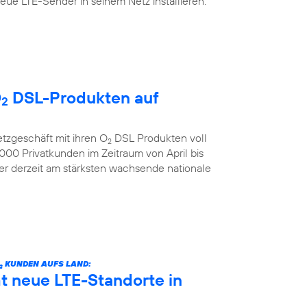
ue LTE-Sender in seinem Netz installieren.
O
DSL-Produkten auf
2
etzgeschäft mit ihren O
DSL Produkten voll
2
00 Privatkunden im Zeitraum von April bis
der derzeit am stärksten wachsende nationale
KUNDEN AUFS LAND:
2
 neue LTE-Standorte in