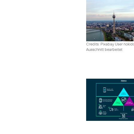
Credits: Pixabay User nokid
Ausschnitt bearbeitet