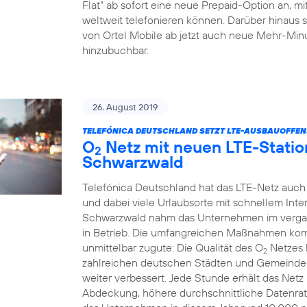
Flat“ ab sofort eine neue Prepaid-Option an, m
weltweit telefonieren können. Darüber hinaus 
von Ortel Mobile ab jetzt auch neue Mehr-Minu
hinzubuchbar.
26. August 2019
TELEFÓNICA DEUTSCHLAND SETZT LTE-AUSBAUOFFENSI
O
Netz mit neuen LTE-Statio
2
Schwarzwald
Telefónica Deutschland hat das LTE-Netz auch
und dabei viele Urlaubsorte mit schnellem Int
Schwarzwald nahm das Unternehmen im verga
in Betrieb. Die umfangreichen Maßnahmen k
unmittelbar zugute: Die Qualität des O
Netzes 
2
zahlreichen deutschen Städten und Gemeinden
weiter verbessert. Jede Stunde erhält das Net
Abdeckung, höhere durchschnittliche Datenrat