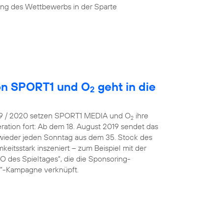
ung des Wettbewerbs in der Sparte
von SPORT1 und O
geht in die
2
019 / 2020 setzen SPORT1 MEDIA und O
ihre
2
ration fort: Ab dem 18. August 2019 sendet das
wieder jeden Sonntag aus dem 35. Stock des
eitsstark inszeniert – zum Beispiel mit der
 des Spieltages“, die die Sponsoring-
 O“-Kampagne verknüpft.