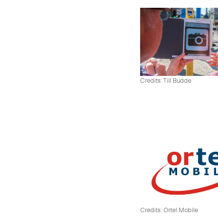
Credits: Till Budde
Credits: Ortel Mobile