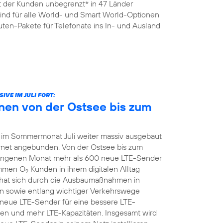
it der Kunden unbegrenzt* in 47 Länder
sind für alle World- und Smart World-Optionen
ten-Pakete für Telefonate ins In- und Ausland
VE IM JULI FORT:
nen von der Ostsee bis zum
 im Sommermonat Juli weiter massiv ausgebaut
ernet angebunden. Von der Ostsee bis zum
ngenen Monat mehr als 600 neue LTE-Sender
ommen O
Kunden in ihrem digitalen Alltag
2
hat sich durch die Ausbaumaßnahmen in
 sowie entlang wichtiger Verkehrswege
z neue LTE-Sender für eine bessere LTE-
en und mehr LTE-Kapazitäten. Insgesamt wird