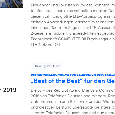
Einwohner und Touristen in Zwiesel konnten i
telefonieren, aber keine schnellen mobilen Dat
diesem Jahr das größte LTE-Ausbauprogramm s
digitalen Anwendungen jederzeit im schnellen
ländlichen Raum. Im Zuge dieser LTE-Ausbauoff
Zwiesel ans mobile Highspeed-Internet gebrach
Fachzeitschrift COMPUTER BILD gab sogar ein 
LTE-Netz vor Ort.
15. August 2019
DESIGN-AUSZEICHNUNG FÜR TELEFÓNICA DEUTSCHLA
„Best of the Best“ für den G
Die Jury des Red Dot Award: Brands & Communi
2018 von Telefónica Deutschland mit dem „Red 
Unternehmen zu den Spitzenreitern des Wettbew
und kreativen Leistung überzeugte die interak
Juroren. Telefónica Deutschland darf nun dara