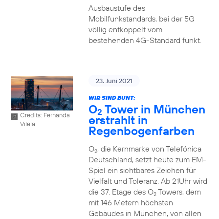
Ausbaustufe des
Mobilfunkstandards, bei der 5G
völlig entkoppelt vom
bestehenden 4G-Standard funkt.
23. Juni 2021
WIR SIND BUNT:
O
Tower in München
2
Credits: Fernanda
erstrahlt in
Vilela
Regenbogenfarben
O
, die Kernmarke von Telefónica
2
Deutschland, setzt heute zum EM-
Spiel ein sichtbares Zeichen für
Vielfalt und Toleranz. Ab 21Uhr wird
die 37. Etage des O
Towers, dem
2
mit 146 Metern höchsten
Gebäudes in München, von allen