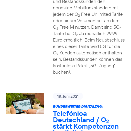
und Bestandskunden den
neuesten Mobilfunkstandard mit
jedem der O
Free Unlimited Tarife
2
oder einem Volumentarif ab dem
O
Free M nutzen. Damit sind 5G-
2
Tarife bei O
ab monatlich 29,99
2
Euro erhältlich. Beim Neuabschluss
eines dieser Tarife wird 5G für die
O
Kunden automatisch enthalten
2
sein, Bestandskunden können das
kostenlose Paket „5G-Zugang“
buchen
.
1
18. Juni 2021
BUNDESWEITER DIGITALTAG:
Telefónica
Deutschland / O
2
stärkt Kompetenzen