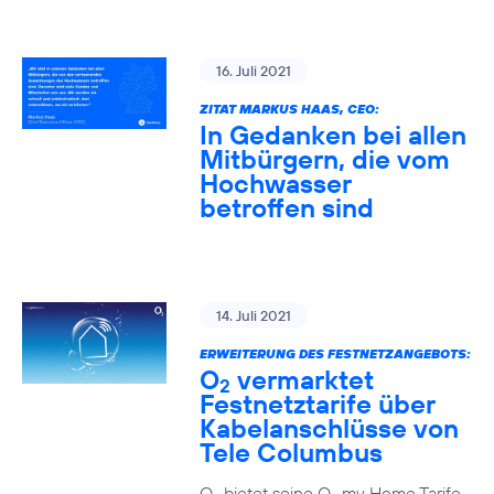
16. Juli 2021
ZITAT MARKUS HAAS, CEO:
In Gedanken bei allen
Mitbürgern, die vom
Hochwasser
betroffen sind
14. Juli 2021
ERWEITERUNG DES FESTNETZANGEBOTS:
O
vermarktet
2
Festnetztarife über
Kabelanschlüsse von
Tele Columbus
O
bietet seine O
my Home Tarife