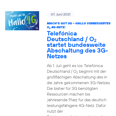
07. Juni 2021
MACH’S GUT 3G – HALLO VERBESSERTES
O
4G-NETZ:
2
Telefónica
Deutschland / O
2
startet bundesweite
Abschaltung des 3G-
Netzes
Ab 1. Juli geht es los: Telefónica
Deutschland / O
beginnt mit der
2
großflächigen Abschaltung des in
die Jahre gekommenen 3G-Netzes.
Die bisher für 3G benötigten
Ressourcen machen bis
Jahresende Platz für das deutlich
leistungsfähigere 4G-Netz. Dafür
nutzt der