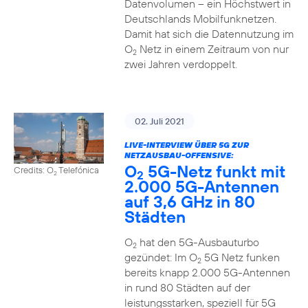
Datenvolumen – ein Höchstwert in
Deutschlands Mobilfunknetzen.
Damit hat sich die Datennutzung im
O
Netz in einem Zeitraum von nur
2
zwei Jahren verdoppelt.
02. Juli 2021
LIVE-INTERVIEW ÜBER 5G ZUR
NETZAUSBAU-OFFENSIVE:
O
5G-Netz funkt mit
Credits: O
Telefónica
2
2
2.000 5G-Antennen
auf 3,6 GHz in 80
Städten
O
hat den 5G-Ausbauturbo
2
gezündet: Im O
5G Netz funken
2
bereits knapp 2.000 5G-Antennen
in rund 80 Städten auf der
leistungsstarken, speziell für 5G