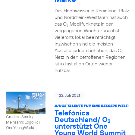
Das Hochwasser in Rheinland-Pfalz
und Nordrhein-Westfalen hat auch
das O
Mobilfunknetz in der
2
vergangenen Woche zunächst
vielerorts lokal beeinträchtigt.
Inzwischen sind die meisten
Ausfälle jedoch behoben, das O
2
Netz in den betroffenen Regionen
ist in fast allen Orten wieder
nutzbar.
22. Juli 2021
JUNGE TALENTE FÜR EINE BESSERE WELT:
Telefónica
Credits: iStock /
Deutschland/ O
2
Meinzahn; Logo: (c)
unterstützt One
OneYoungWorld
Young World Summit