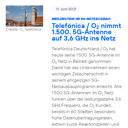
11. Juni 2021
MEILENSTEIN IM 5G-NETZAUSBAU:
Telefónica / O
nimmt
2
Credits: O
Telefónica
1.500. 5G-Antenne
2
auf 3,6 GHz ins Netz
Telefónica Deutschland / O
hat
2
heute seine 1.500. 5G-Antenne im
O
Netz in Betrieb genommen.
2
Damit hat das Unternehmen einen
wichtigen Zwischenschritt in
seinem ehrgeizigen 5G-
Netzausbauprogramm erreicht. Alle
1.500 5G-Antennen im O
Netz
2
funken über die leistungsstarke 3,6
GHz Frequenz, die O
Kunden
2
bereits in 60 Städten besonders
hohe Datenübertragungsraten,
extrem kurze Reaktionszeiten und