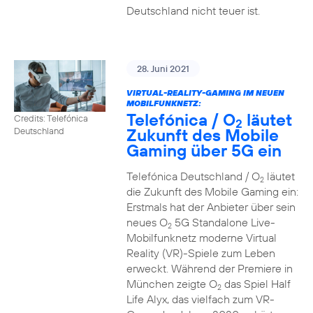
Deutschland nicht teuer ist.
28. Juni 2021
VIRTUAL-REALITY-GAMING IM NEUEN
MOBILFUNKNETZ:
Telefónica / O
läutet
Credits: Telefónica
2
Zukunft des Mobile
Deutschland
Gaming über 5G ein
Telefónica Deutschland / O
läutet
2
die Zukunft des Mobile Gaming ein:
Erstmals hat der Anbieter über sein
neues O
5G Standalone Live-
2
Mobilfunknetz moderne Virtual
Reality (VR)-Spiele zum Leben
erweckt. Während der Premiere in
München zeigte O
das Spiel Half
2
Life Alyx, das vielfach zum VR-